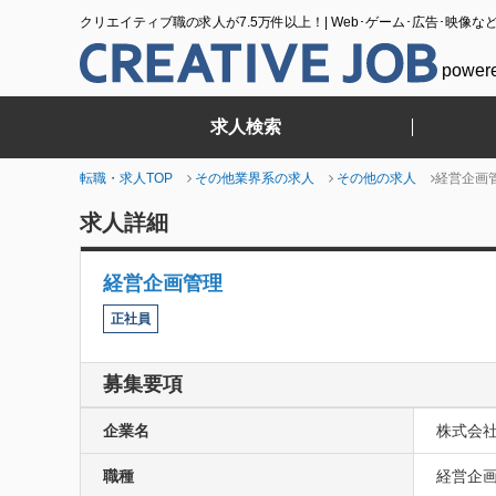
クリエイティブ職の求人が7.5万件以上！| Web･ゲーム･広告･映像な
power
求人検索
転職・求人TOP
その他業界系の求人
その他の求人
経営企画
求人詳細
経営企画管理
正社員
募集要項
企業名
株式会
職種
経営企画