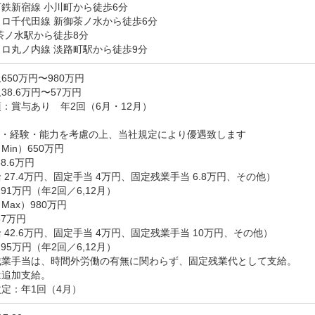
鉄新宿線 小川町から徒歩6分

ロ千代田線 新御茶ノ水から徒歩6分

茶ノ水駅から徒歩8分

ロ丸ノ内線 淡路町駅から徒歩9分
650万円〜980万円
38.6万円〜57万円
：賞与あり　年2回（6月・12月）



・経験・能力を考慮の上、当社規定により優遇致します

in）650万円

8.6万円

 27.4万円、固定手当 4万円、固定残業手当 6.8万円、その他）

91万円（年2回／6,12月）

ax）980万円

7万円

 42.6万円、固定手当 4万円、固定残業手当 10万円、その他）

95万円（年2回／6,12月）

残業手当は、時間外労働の有無に関わらず、固定残業代として支給。

追加支給。

定：年1回（4月）