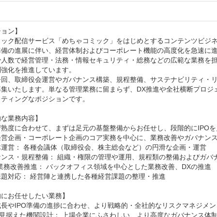
ョン】

ミック配信サービス「めちゃコミック」をはじめとするコンテンツビジネ
準備の進展に伴い、経営体制およびコーポレート機能の高度化を急速に進
少人数で経営管理・法務・情報セキュリティ・総務などの広範な業務を
強化を推進しています。

今回、取締役会運営やガバナンス構築、規程整備、サステナビリティ・
募集いたします。単なる管理業務に留まらず、DX推進や全社横断プロジ
ティングなポジションです。

な業務内容】

熟度に合わせて、まずは足元の基盤整備からお任せし、段階的にIPOを
経営企画・コーポレート企画のコア実務を中心に、業務改善やガバナンス
運営： 各種会議体（取締役会、株主総会など）の円滑な企画・運営

ンス・規程整備： 組織・権限の管理や運用、規程類の整備およびガバナ
業務改善推進： バックオフィス領域を中心とした業務改善、DXの推進

題対応： 経営陣と連携した各種経営課題の整理・推進

にお任せしたい業務】 

長やIPO準備の進捗に合わせ、より戦略的・全社的なリスクマネジメン
を見据えた機関設計： 上場企業にふさわしい、より高度なガバナンス体制