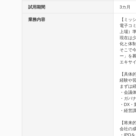
試用期間
3カ月
業務内容
【ミッシ
電子コ
上場）
現在は
化と体制
そこで
ー」を
エキサイ
【具体的
経験や習
まずは
・会議体
・ガバナ
・DX・
・経営課
【将来的
会社の成
・IPO