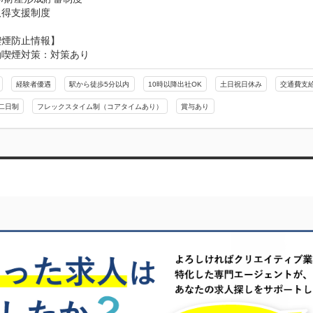
取得支援制度
喫煙防止情報】
動喫煙対策：対策あり
経験者優遇
駅から徒歩5分以内
10時以降出社OK
土日祝日休み
交通費支
二日制
フレックスタイム制（コアタイムあり）
賞与あり