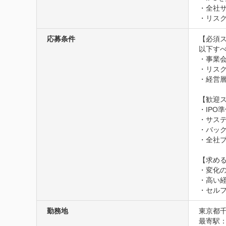
・全社サ
・リスク
応募条件
【必須ス
以下すべ
・事業会
・リス
・経営
【歓迎ス
・IPO
・サステ
・バック
・全社プ
【求める
・変化の
・高い
・セル
勤務地
東京都千
最寄駅：