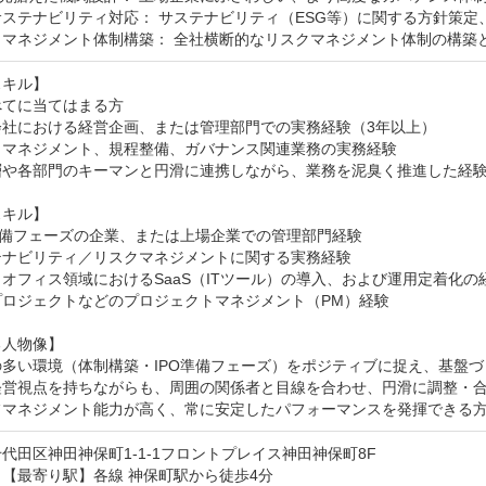
ステナビリティ対応： サステナビリティ（ESG等）に関する方針策定
マネジメント体制構築： 全社横断的なリスクマネジメント体制の構築と
キル】

てに当てはまる方

社における経営企画、または管理部門での実務経験（3年以上）

クマネジメント、規程整備、ガバナンス関連業務の実務経験

層や各部門のキーマンと円滑に連携しながら、業務を泥臭く推進した経験
キル】

準備フェーズの企業、または上場企業での管理部門経験

ナビリティ／リスクマネジメントに関する実務経験

オフィス領域におけるSaaS（ITツール）の導入、および運用定着化の経
ロジェクトなどのプロジェクトマネジメント（PM）経験

人物像】

多い環境（体制構築・IPO準備フェーズ）をポジティブに捉え、基盤づ
経営視点を持ちながらも、周囲の関係者と目線を合わせ、円滑に調整・合
フマネジメント能力が高く、常に安定したパフォーマンスを発揮できる
代田区神田神保町1-1-1フロントプレイス神田神保町8F
【最寄り駅】各線 神保町駅から徒歩4分
