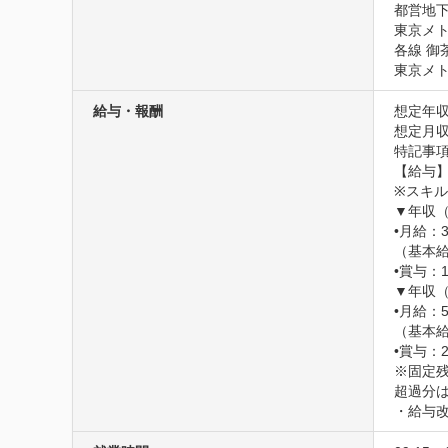
都営地下
東京メト
各線 御
東京メト
給与・報酬
想定年収
想定月収
特記事項
【給与】
※スキル
▼年収（M
•月給：3
（基本給
•賞与：1
▼年収（M
•月給：5
（基本給
•賞与：2
※固定
超過分は
・給与改