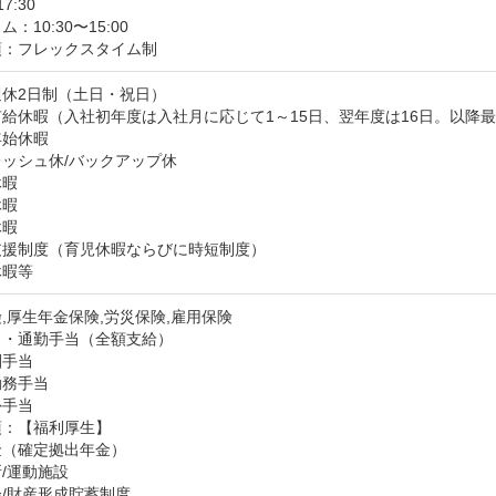
17:30
：10:30〜15:00
項：フレックスタイム制
休2日制（土日・祝日）　

給休暇（入社初年度は入社月に応じて1～15日、翌年度は16日。以降最大
始休暇

ッシュ休/バックアップ休

暇

暇

暇

援制度（育児休暇ならびに時短制度）

休暇等
,厚生年金保険,労災保険,雇用保険
・通勤手当（全額支給）

手当

務手当

外手当
：【福利厚生】

（確定拠出年金）

/運動施設

/財産形成貯蓄制度
