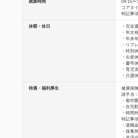
就業時間
09:15〜
コアタイム
特記事
休暇・休日
・完全週
・年次有
・年末年
・リフレ
・特別休
・出産休
・慶弔休
・育児支
・介護
待遇・福利厚生
健康保険
諸手当：
・都市圏
・在宅勤
・時間
特記事項
・退職金
・保養所
・共済会