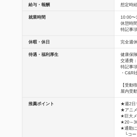
給与・報酬
想定時給1
就業時間
10:00〜
休憩時
特記事項
休暇・休日
完全週
待遇・福利厚生
健康保険
交通費
特記事項
・C&R
【受動
屋内受
推薦ポイント
★週2日
★アニ
★巨大メ
★20～
★通勤
　└コ