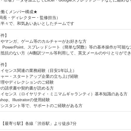
・市場データを加工してExcel・Googleスプレッドシートなどに纏める
働くメンバー構成★

局長・ディレクター・監修担当）

は半々で、和気あいあいとしたチームです
件】

やマンガ、ゲーム等のカルチャーがお好きな方

el、PowerPoint、スプレッドシート（簡単な関数）等の基本操作が可能な方
抵抗のない方（AI翻訳ツール等利用して、英文メールのやりとりができ
件】

イセンス関連の業務経験（目安1年以上）

ャー・スタートアップ企業の立ち上げ経験

理やディレクションのご経験

の請求書や契約書が読める方

ライセンス（ロイヤリティ・ミニマムギャランティ）基本知識のある方

shop、Illustratorの使用経験

アシスタント等で、サポートのご経験がある方
：【最寄り駅】各線「渋谷駅」より徒歩7分