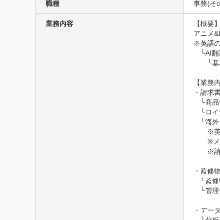
職種
事務(そ
業務内容
【概要】
アニメ&
※英語の
　└AI
　　└基
【業務内
・請求書
　└商品
　└ロ
　└海外
　　※英
　　※メ
　　※請
・監修物
　└監
　└管理
・データ