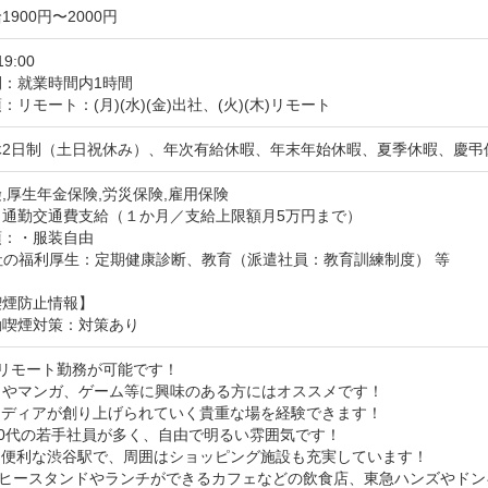
900円〜2000円
19:00
間：就業時間内1時間
：リモート：(月)(水)(金)出社、(火)(木)リモート
休2日制（土日祝休み）、年次有給休暇、年末年始休暇、夏季休暇、慶弔
,厚生年金保険,労災保険,雇用保険
：通勤交通費支給（１か月／支給上限額月5万円まで）
：・服装自由

社の福利厚生：定期健康診断、教育（派遣社員：教育訓練制度） 等
喫煙防止情報】
動喫煙対策：対策あり
リモート勤務が可能です！

メやマンガ、ゲーム等に興味のある方にはオススメです！

ディアが創り上げられていく貴重な場を経験できます！

30代の若手社員が多く、自由で明るい雰囲気です！

に便利な渋谷駅で、周囲はショッピング施設も充実しています！

ーヒースタンドやランチができるカフェなどの飲食店、東急ハンズやドン