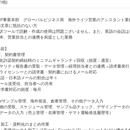
の他)


IP事業本部　グローバルビジネス局　海外ライツ営業のアシスタント業務
文章に抵抗のない方

翻訳ツールで読解・作成の使用は問題ございません。また、英語の会話は
本、営業担当との連携を前提とした業務

容】

、契約書管理

化許諾契約締結時のミニマムギャランティ回収（頻度：適宜）

イヤリティ報告書の受取・データ管理→経理担当者との連携→請求書発行（
ライセンシーとの請求書・契約書におけるメール対応　

語・日本語メールの割合は半々

ール送受信、担当者への共有

求書対応の頻度：毎月

/サンプル管理、海外発送、倉庫管理、その他データ入力

修物の受取、スケジュール管理、サンプル品チェック、デザインデータの
データの入力（売上管理・在庫管理・ヤマト運輸発送履歴等）

加工・資料化のまとめ作業
