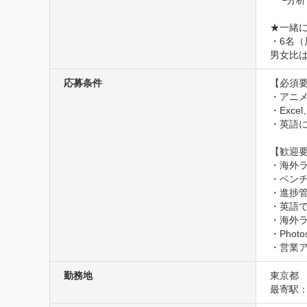
　└分析
★一緒に
・6名（
男女比
応募条件
【必須要
・アニメ
・Exc
・英語に
【歓迎要
・海外ラ
・ベンチ
・進捗管
・英語で
・海外
・Photo
・営業
勤務地
東京都
最寄駅