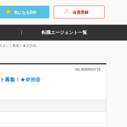
0
会員登録
気になる
件
転職エージェント一覧
スタント募集！★＠渋谷
No.JN00503716
ント募集！★＠渋谷