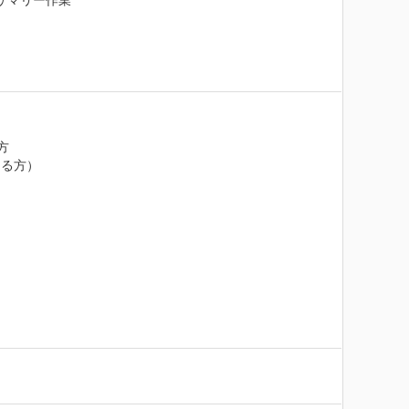
サマリー作業



る方）
