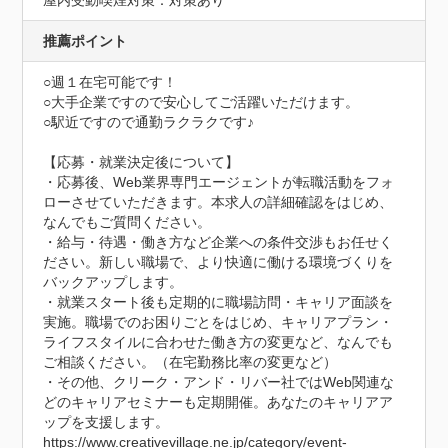
屋内受動喫煙対策：対策あり
推薦ポイント
○週１在宅可能です！

○大手企業ですので安心してご活躍いただけます。

○駅近ですので通勤ラクラクです♪

【応募・就業決定後について】

・応募後、Web業界専門エージェントが転職活動をフォ
ローさせていただきます。本求人の詳細確認をはじめ、
なんでもご質問ください。

・給与・待遇・働き方など企業への条件交渉もお任せく
ださい。新しい職場で、より快適に働ける環境づくりを
バックアップします。

・就業スタート後も定期的に職場訪問・キャリア面談を
実施。職場でのお困りごとをはじめ、キャリアプラン・
ライフスタイルに合わせた働き方の変更など、なんでも
ご相談ください。（在宅勤務比率の変更など）

・その他、クリーク・アンド・リバー社ではWeb関連な
どのキャリアセミナーも定期開催。あなたのキャリアア
ップを支援します。

https://www.creativevillage.ne.jp/category/event-