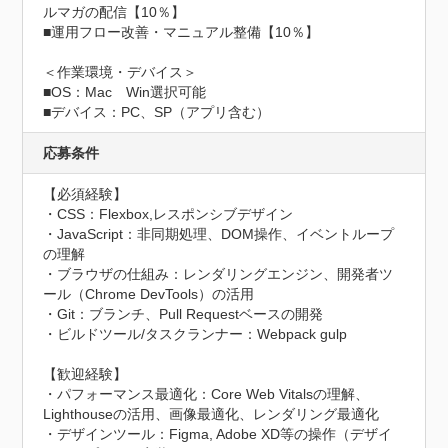
ルマガの配信【10％】

■運用フロー改善・マニュアル整備【10％】

＜作業環境・デバイス＞

■OS：Mac　Win選択可能

■デバイス：PC、SP（アプリ含む）
応募条件
【必須経験】

・CSS：Flexbox,レスポンシブデザイン

・JavaScript：非同期処理、DOM操作、イベントループ
の理解

・ブラウザの仕組み：レンダリングエンジン、開発者ツ
ール（Chrome DevTools）の活用

・Git：ブランチ、Pull Requestベースの開発

・ビルドツール/タスクランナー：Webpack gulp

【歓迎経験】

・パフォーマンス最適化：Core Web Vitalsの理解、
Lighthouseの活用、画像最適化、レンダリング最適化

・デザインツール：Figma, Adobe XD等の操作（デザイ