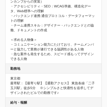
ンカンプからの実装）

・アクセシビリティ・SEO：WCAG準拠、構造化デー
タ、Web標準への理解

・バックエンド連携:通信プロトコル・データフォーマッ
トの理解

・チーム連携スキル：デザイナー・バックエンドとの協
働、ドキュメントの作成

＜求める人物像＞

・コミュニケーション能力にたけており、チームメンバ
ーと協力して業務が遂行できる協調性がある人物

・急な案件も発生するため、スピード感もってデザイン
できる人物
勤務地
東京都
最寄駅：【最寄り駅】【通勤アクセス】 東急各線「二子
玉川駅」徒歩5分　 ※シンプルさと快適性を追求してデ
ザインされたビルでの勤務です♪
給与・報酬