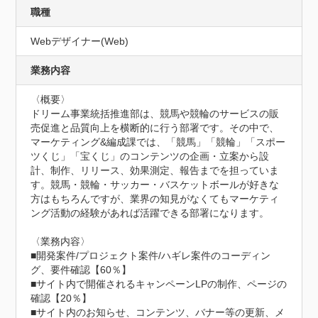
職種
Webデザイナー(Web)
業務内容
〈概要〉

ドリーム事業統括推進部は、競馬や競輪のサービスの販
売促進と品質向上を横断的に行う部署です。その中で、
マーケティング&編成課では、「競馬」「競輪」「スポー
ツくじ」「宝くじ」のコンテンツの企画・立案から設
計、制作、リリース、効果測定、報告までを担っていま
す。競馬・競輪・サッカー・バスケットボールが好きな
方はもちろんですが、業界の知見がなくてもマーケティ
ング活動の経験があれば活躍できる部署になります。

〈業務内容〉

■開発案件/プロジェクト案件/ハギレ案件のコーディン
グ、要件確認【60％】

■サイト内で開催されるキャンペーンLPの制作、ページの
確認【20％】

■サイト内のお知らせ、コンテンツ、バナー等の更新、メ