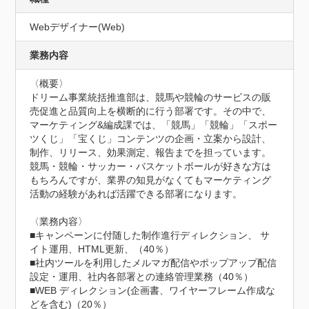
Webデザイナー(Web)
業務内容
〈概要〉

ドリーム事業統括推進部は、競馬や競輪のサービスの販
売促進と品質向上を横断的に行う部署です。その中で、
マーケティング&編成課では、「競馬」「競輪」「スポー
ツくじ」「宝くじ」コンテンツの企画・立案から設計、
制作、リリース、効果測定、報告までを担っています。
競馬・競輪・サッカー・バスケットボールが好きな方は
もちろんですが、業界の知見がなくてもマーケティング
活動の経験があれば活躍できる部署になります。

〈業務内容〉

■キャンペーンに付随した制作進行ディレクション、 サ
イト運用、HTML更新、（40％）

■社内ツールを利用したメルマガ配信やポップアップ配信
設定・運用、社内各部署との連絡管理業務（40％）

■WEB ディレクション(企画書、ワイヤーフレーム作成な
どを含む)（20％）
