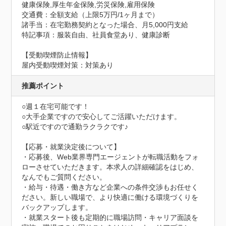
健康保険,厚生年金保険,労災保険,雇用保険
交通費：全額支給（上限5万円/1ヶ月まで）
諸手当：在宅勤務契約となった場合、月5,000円支給
特記事項：服装自由、社員食堂あり、健康診断
【受動喫煙防止情報】
屋内受動喫煙対策：対策あり
推薦ポイント
○週１在宅可能です！

○大手企業ですので安心してご活躍いただけます。

○駅近ですので通勤ラクラクです♪

【応募・就業決定後について】

・応募後、Web業界専門エージェントが転職活動をフォ
ローさせていただきます。本求人の詳細確認をはじめ、
なんでもご質問ください。

・給与・待遇・働き方など企業への条件交渉もお任せく
ださい。新しい職場で、より快適に働ける環境づくりを
バックアップします。

・就業スタート後も定期的に職場訪問・キャリア面談を