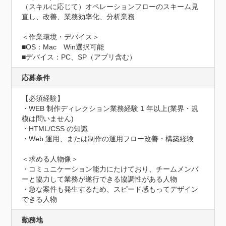
（スキルに応じて）オペレーションフローのスキーム見
直し、改善、業務効率化、分析業務

＜作業環境・デバイス＞

■OS：Mac　Win選択可能

■デバイス：PC、SP（アプリ含む）
応募条件
【必須経験】

・WEB 制作ディレクション業務経験 1 年以上(業界・規
模は問いません)

・HTML/CSS の知識

・Web 運用、または制作の運用フロー改善・構築経験

＜求める人物像＞

・コミュニケーション能力にたけており、チームメンバ
ーと協力して業務が遂行できる協調性がある人物

・急な案件も発生するため、スピード感もってデザイン
できる人物
勤務地