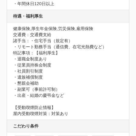
・年間休日120日以上
待遇・福利厚生
健康保険,厚生年金保険,労災保険,雇用保険
交通費：交通費支給
諸手当：・住宅手当（規定有）

・リモート勤務手当（通信費、在宅光熱費など）
特記事項：【福利厚生】	

・退職金制度あり

・従業員持株会制度

・社員割引制度

・遺族補償制度

・懇親会補助

・副業可（事前許可制）

・出産・結婚の慶弔金など
【受動喫煙防止情報】
屋内受動喫煙対策：対策あり
こだわり条件