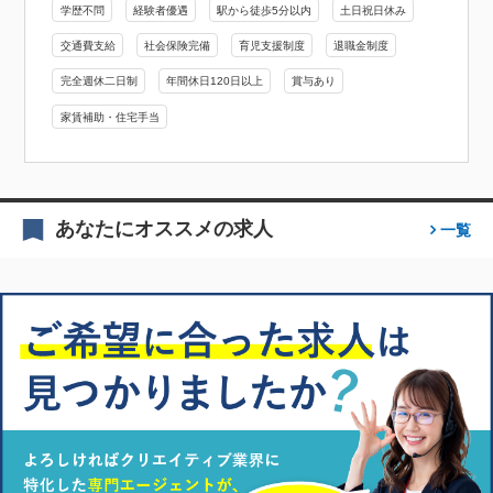
学歴不問
経験者優遇
駅から徒歩5分以内
土日祝日休み
交通費支給
社会保険完備
育児支援制度
退職金制度
完全週休二日制
年間休日120日以上
賞与あり
家賃補助・住宅手当
あなたにオススメの求人
一覧