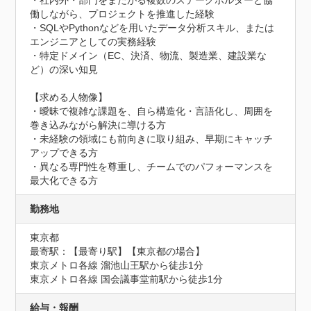
・社内外・部門をまたがる複数のステークホルダーと協
働しながら、プロジェクトを推進した経験

・SQLやPythonなどを用いたデータ分析スキル、または
エンジニアとしての実務経験

・特定ドメイン（EC、決済、物流、製造業、建設業な
ど）の深い知見

【求める人物像】

・曖昧で複雑な課題を、自ら構造化・言語化し、周囲を
巻き込みながら解決に導ける方

・未経験の領域にも前向きに取り組み、早期にキャッチ
アップできる方

・異なる専門性を尊重し、チームでのパフォーマンスを
最大化できる方
勤務地
東京都
最寄駅：【最寄り駅】【東京都の場合】

東京メトロ各線 溜池山王駅から徒歩1分

東京メトロ各線 国会議事堂前駅から徒歩1分
給与・報酬