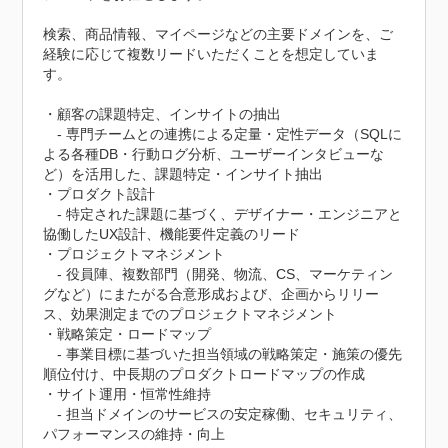
検索、商品情報、マイページなどの主要ドメインを、ご
経験に応じて複数リードいただくことを想定していま
す。

・顧客の課題特定、インサイトの抽出

　- 専門チームとの連携による定量・定性データ（SQLに
よる各種DB・行動ログ分析、ユーザーインタビューな
ど）を活用した、課題特定・インサイト抽出

・プロダクト設計

　- 特定された課題に基づく、デザイナー・エンジニアと
協働したUX設計、機能要件定義のリード

・プロジェクトマネジメント

　- 役員陣、複数部門（開発、物流、CS、マーケティン
グなど）にまたがる合意形成および、企画からリリー
ス、効果測定までのプロジェクトマネジメント

・戦略策定・ロードマップ

　- 事業目標に基づいた担当領域の戦略策定・施策の優先
順位付け、中長期のプロダクトロードマップの作成

・サイト運用・恒常性維持

　- 担当ドメインのサービスの安定稼働、セキュリティ、
パフォーマンスの維持・向上
