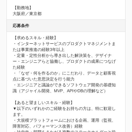
【勤務地】

大阪府／東京都
応募条件
【求めるスキル・経験】

・インターネットサービスのプロダクトマネジメントま
たは事業推進の経験3年以上

・定量・定性分析から導き出した解決策を、デザイナ
ー・エンジニアらと協働し、プロダクトの成果につなげ
た経験

・「なぜ・何を作るのか」にこだわり、データと顧客視
点に基づいた意思決定を行う能力

・エンジニアと議論ができるソフトウェア開発の基礎知
識（アジャイル開発、MVP、APIやDBの理解など）

【あると望ましいスキル・経験】

▼以下のいずれかのご経験をお持ちの方は、特に歓迎し
ます。

・大規模プラットフォームにおける企画、運用（監視、
障害対応、パフォーマンス改善）経験
