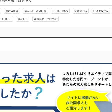
動喫煙対策：対策あり
経験者優遇
駅から徒歩5分以内
土日祝日休み
交通費支給
社会保険完備
120日以上
賞与あり
家賃補助・住宅手当