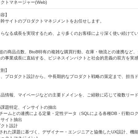
クトマネージャー(Web)
容】

基幹サイトのプロダクトマネジメントをお任せします。

さらなる成長を実現するため、より多くのお客様により深く使い続けて


0万超の商品点数、BtoB特有の複雑な購買行動、在庫・物流との連携な
社の事業成長に直結する、ビジネスインパクトと社会的意義の双方を実感
割】

出、プロダクト設計から、中長期的なプロダクト戦略の策定まで、担当
商品情報、マイページなどの主要ドメインを、ご経験に応じて複数リード
課題特定、インサイトの抽出

門チームとの連携による定量・定性データ（SQLによる各種DB・行動
サイト抽出

クト設計

定された課題に基づく、デザイナー・エンジニアと協働したUX設計、機能