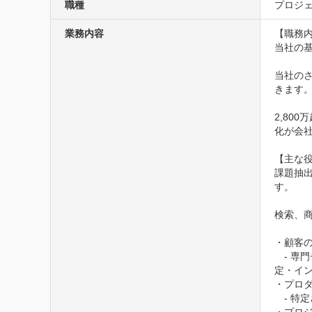
職種
プロジェ
業務内容
【職務内
当社の
当社の
きます。
2,80
化が会
【主な役
課題抽
す。

検索、
・顧客の
　- 専
定・イン
・プロダ
　- 特