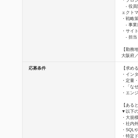
・プロジ
　- 
ェクトマ
・戦略策
　- 事
・サイト
　- 担
【勤務地
大阪府
応募条件
【求める
・インタ
・定量
・「な
・エンジ
【あると
▼以下
・大規
・社内
・SQL
・特定ド