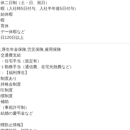
休二日制（土・日、祝日）

暇（入社時5日付与、入社半年後5日付与）

始休暇

暇

育休

デー休暇など

日120日以上
,厚生年金保険,労災保険,雇用保険
：交通費支給
・住宅手当（規定有）

ート勤務手当（通信費、在宅光熱費など）
：【福利厚生】	

制度あり

持株会制度

引制度

償制度

補助

（事前許可制）

・結婚の慶弔金など
喫煙防止情報】