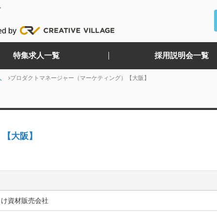
ど
ed by
特集求人一覧
採用説明会一覧
人
プロダクトマネージャー（マーケティング）【大阪】
）【大阪】
向け資材販売会社