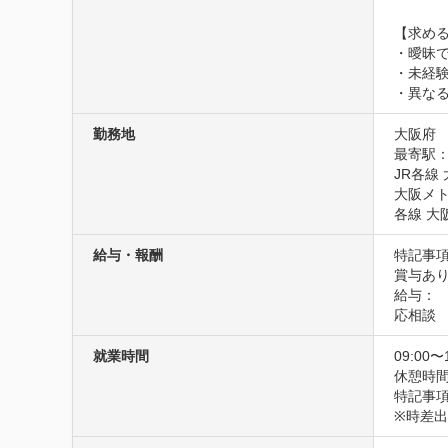
【求める
・曖昧
・未経
・異な
勤務地
大阪府
最寄駅：
JR各線
大阪メト
各線 大
給与・報酬
特記事項
賞与あり
給与：

応相談
就業時間
09:00〜
休憩時間
特記事項
※時差