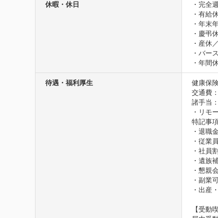
休暇・休日
・完全週
・有給休
・年末年
・慶弔休
・産休／
・バース
・年間休
待遇・福利厚生
健康保険
交通費
諸手当：
・リモ
特記事項
・退職金
・従業員
・社員割
・遺族補
・懇親会
・副業可
・出産
【受動