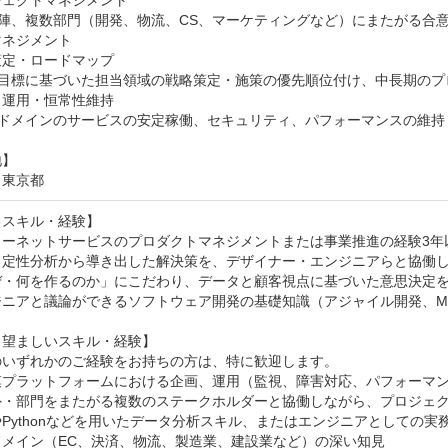
ェクトマネジメント

役員陣、複数部門（開発、物流、CS、マーケティングなど）にまたがる合
ネジメント

定・ロードマップ

業目標に基づいた担当領域の戦略策定・施策の優先順位付け、中長期のプ
運用・恒常性維持

当ドメインのサービスの安定稼働、セキュリティ、パフォーマンスの維持・
】

／東京都
スキル・経験】

ーネットサービスのプロダクトマネジメントまたは事業推進の経験3年以
・定性分析から導き出した解決策を、デザイナー・エンジニアらと協働し
ぜ・何を作るのか」にこだわり、データと顧客視点に基づいた意思決定を
ニアと議論ができるソフトウェア開発の基礎知識（アジャイル開発、MVP
望ましいスキル・経験】

のいずれかのご経験をお持ちの方は、特に歓迎します。

模プラットフォームにおける企画、運用（監視、障害対応、パフォーマン
外・部門をまたがる複数のステークホルダーと協働しながら、プロジェク
やPythonなどを用いたデータ分析スキル、またはエンジニアとしての実務
メイン（EC、決済、物流、製造業、建設業など）の深い知見
