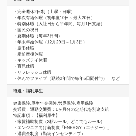
・完全週休2日制（土曜・日曜）

・年次有給休暇（初年度10日～最大20日）

・特別休暇（入社日から半年間、毎月1日支給）

・国民の祝日 

・夏期休暇（毎年3日間）

・年末年始休暇（12月29日～1月3日）

・慶弔休暇

・産前産後休暇

・キッズデイ休暇

・育児休暇

・リフレッシュ休暇

・休んでファイブ（勤続2年間で毎年5日間付与）　など
待遇・福利厚生
健康保険,厚生年金保険,労災保険,雇用保険
交通費：通勤交通費：1ヶ月分の定期代を別途支給
特記事項：【福利厚生】

・家賃補助制度（2駅ルール、どこでもルール）

・エンジニア向け新制度「ENERGY（エナジー）」 

・退職金制度（勤続インセンティブ）
