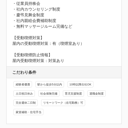
・従業員持株会

・社内カウンセリング制度

・慶弔見舞金制度

・社内親睦会費補助制度

・無料マッサージルーム完備など

【受動喫煙対策】

屋内の受動喫煙対策：有（喫煙室あり）
【受動喫煙防止情報】
屋内受動喫煙対策：対策あり
こだわり条件
経験者優遇
駅から徒歩5分以内
10時以降出社OK
土日祝日休み
社会保険完備
育児支援制度
退職金制度
完全週休二日制
リモートワーク（在宅勤務）可
家賃補助・住宅手当