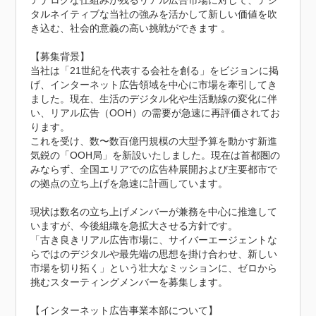
アナログな仕組みが残るリアル広告市場に対して、デジ
タルネイティブな当社の強みを活かして新しい価値を吹
き込む、社会的意義の高い挑戦ができます 。

【募集背景】

当社は「21世紀を代表する会社を創る」をビジョンに掲
げ、インターネット広告領域を中心に市場を牽引してき
ました。現在、生活のデジタル化や生活動線の変化に伴
い、リアル広告（OOH）の需要が急速に再評価されてお
ります。  

これを受け、数〜数百億円規模の大型予算を動かす新進
気鋭の「OOH局」を新設いたしました。現在は首都圏の
みならず、全国エリアでの広告枠展開および主要都市で
の拠点の立ち上げを急速に計画しています。

現状は数名の立ち上げメンバーが兼務を中心に推進して
いますが、今後組織を急拡大させる方針です。

「古き良きリアル広告市場に、サイバーエージェントな
らではのデジタルや最先端の思想を掛け合わせ、新しい
市場を切り拓く」という壮大なミッションに、ゼロから
挑むスターティングメンバーを募集します。

【インターネット広告事業本部について】
