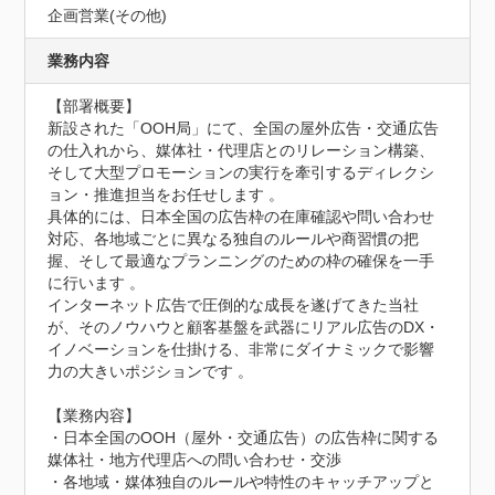
企画営業(その他)
業務内容
【部署概要】

新設された「OOH局」にて、全国の屋外広告・交通広告
の仕入れから、媒体社・代理店とのリレーション構築、
そして大型プロモーションの実行を牽引するディレクシ
ョン・推進担当をお任せします 。

具体的には、日本全国の広告枠の在庫確認や問い合わせ
対応、各地域ごとに異なる独自のルールや商習慣の把
握、そして最適なプランニングのための枠の確保を一手
に行います 。

インターネット広告で圧倒的な成長を遂げてきた当社
が、そのノウハウと顧客基盤を武器にリアル広告のDX・
イノベーションを仕掛ける、非常にダイナミックで影響
力の大きいポジションです 。

【業務内容】

・日本全国のOOH（屋外・交通広告）の広告枠に関する
媒体社・地方代理店への問い合わせ・交渉

・各地域・媒体独自のルールや特性のキャッチアップと