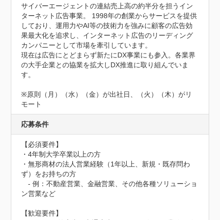
サイバーエージェントの連結売上高の約半分を担うイン
ターネット広告事業。 1998年の創業からサービスを提供
しており、運用力やAI等の技術力を強みに顧客の広告効
果最大化を追求し、インターネット広告のリーディング
カンパニーとして市場を牽引しています。

現在は広告にとどまらず新たにDX事業にも参入。各業界
の大手企業との協業を拡大しDX推進に取り組んでいま
す。

※原則（月）（水）（金）が出社日、（火）（木）がリ
モート
応募条件
【必須要件】

・4年制大学卒業以上の方

・無形商材の法人営業経験（1年以上、新規・既存問わ
ず）をお持ちの方

　- 例：不動産営業、金融営業、その他各種ソリューショ
ン営業など

【歓迎要件】
