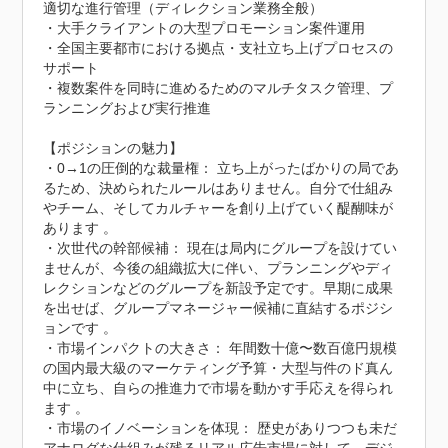
適切な進行管理（ディレクション業務全般）

・大手クライアントの大型プロモーション案件運用

・全国主要都市における拠点・支社立ち上げプロセスの
サポート

・複数案件を同時に進めるためのマルチタスク管理、プ
ランニングおよび実行推進

【ポジションの魅力】

・0→1の圧倒的な裁量権： 立ち上がったばかりの局であ
るため、決められたルールはありません。自分で仕組み
やチーム、そしてカルチャーを創り上げていく醍醐味が
あります 。

・次世代の幹部候補： 現在は局内にグループを設けてい
ませんが、今後の組織拡大に伴い、プランニングやディ
レクションなどのグループを新設予定です。早期に成果
を出せば、グループマネージャー候補に直結するポジシ
ョンです 。

・市場インパクトの大きさ： 年間数十億〜数百億円規模
の国内最大級のマーケティング予算・大型与件のド真ん
中に立ち、自らの推進力で市場を動かす手応えを得られ
ます 。

・市場のイノベーションを体現： 歴史がありつつも未だ