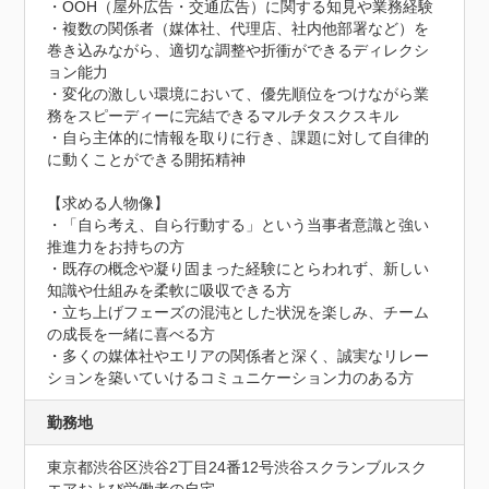
・OOH（屋外広告・交通広告）に関する知見や業務経験

・複数の関係者（媒体社、代理店、社内他部署など）を
巻き込みながら、適切な調整や折衝ができるディレクシ
ョン能力

・変化の激しい環境において、優先順位をつけながら業
務をスピーディーに完結できるマルチタスクスキル

・自ら主体的に情報を取りに行き、課題に対して自律的
に動くことができる開拓精神

【求める人物像】

・「自ら考え、自ら行動する」という当事者意識と強い
推進力をお持ちの方

・既存の概念や凝り固まった経験にとらわれず、新しい
知識や仕組みを柔軟に吸収できる方

・立ち上げフェーズの混沌とした状況を楽しみ、チーム
の成長を一緒に喜べる方

・多くの媒体社やエリアの関係者と深く、誠実なリレー
ションを築いていけるコミュニケーション力のある方
勤務地
東京都渋谷区渋谷2丁目24番12号渋谷スクランブルスク