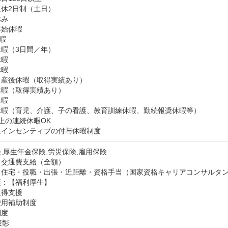
休2日制（土日）

み

始休暇

暇

暇（3日間／年）

暇

暇

産後休暇（取得実績あり）

暇（取得実績あり）

暇

休暇（育児、介護、子の看護、教育訓練休暇、勤続報奨休暇等）

上の連続休暇OK

ムインセンティブの付与休暇制度
,厚生年金保険,労災保険,雇用保険
：交通費支給（全額）
：住宅・役職・出張・近距離・資格手当（国家資格キャリアコンサルタ
：【福利厚生】

得支援

用補助制度

度

彰
