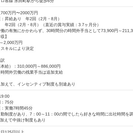
ロ各線 永田町駅から徒歩6分
700万円〜2000万円
：昇給あり　年2回（2月・8月）

　年2回（2月・8月）（直近の賞与実績：3.7ヶ月分）

働の有無にかかわらず、30時間分の時間外手当として73,900円～211,3
収】

～2,000万円

スキルにより決定

訳

給）：310,000円～886,000円

時間外労働の残業手当は追加支給

に加えて、インセンティブ制度も別途あり
19:00
：75分
：実働7時間45分

勤制度があり、7：00～11：00の間でしたら好きな時間に出社時間を調
に加えて中抜け制度もあり
日125日以上
