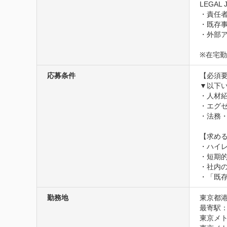
LEGA
・責任者
・既存事
・外部
※在宅
応募条件
【必須要
▼以下い
・人材
・エグゼ
・法務
【求める
・ハイ
・短期
・社内の
・「既
勤務地
東京都港
最寄駅：
東京メト