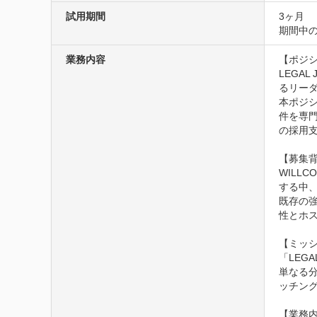
試用期間
3ヶ月
期間中
業務内容
【ポジシ
LEGA
るリーダ
本ポジ
件を専門
の採用支
【募集背
WILL
する中
既存の
性とホス
【ミッシ
「LEG
単なる
ッチング
【業務内