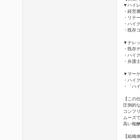
▼ハイレ
・経営
・リテ
・ハイ
・既存コ
▼ナレッ
・既存チ
・ハイク
・弁護士
▼マーケ
・ハイク
・「ハイ
【この仕
圧倒的な
コンフ
ムーズで
高い報酬
【組織体