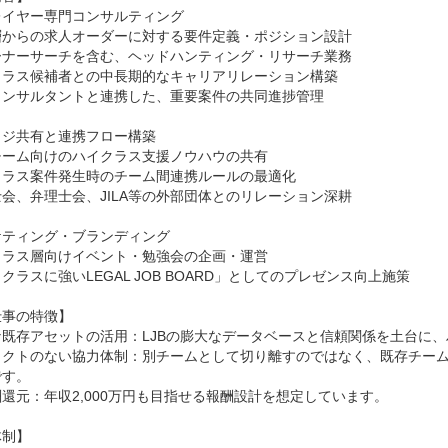
イヤー専門コンサルティング

層からの求人オーダーに対する要件定義・ポジション設計

ーナーサーチを含む、ヘッドハンティング・リサーチ業務

クラス候補者との中長期的なキャリアリレーション構築

ンサルタントと連携した、重要案件の共同進捗管理

ジ共有と連携フロー構築

ーム向けのハイクラス支援ノウハウの共有

ラス案件発生時のチーム間連携ルールの最適化

会、弁理士会、JILA等の外部団体とのリレーション深耕

ティング・ブランディング

ラス層向けイベント・勉強会の企画・運営

クラスに強いLEGAL JOB BOARD」としてのプレゼンス向上施策

事の特徴】

既存アセットの活用：LJBの膨大なデータベースと信頼関係を土台に、
リクトのない協力体制：別チームとして切り離すのではなく、既存チー
す。

還元：年収2,000万円も目指せる報酬設計を想定しています。

制】
