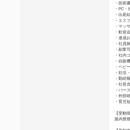
・技術書
・PC・
・出産結
・エスプ
・マッサ
・歓迎会
・達成お
・社員旅
・副業可
・社内コ
・自販機
・ベビー
・妊活・
・勤続報
・社長含
・バース
・外部研
・育児短
【受動喫
屋内禁