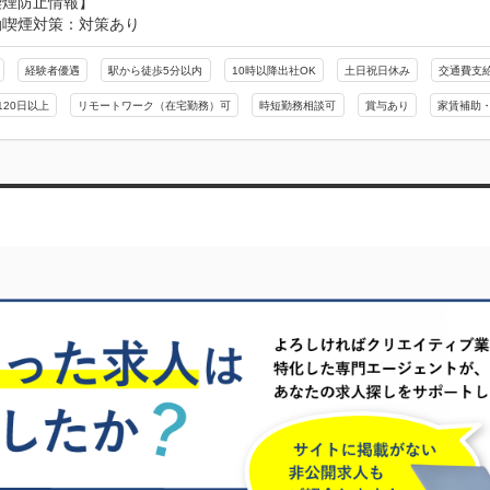
喫煙防止情報】
動喫煙対策：対策あり
経験者優遇
駅から徒歩5分以内
10時以降出社OK
土日祝日休み
交通費支
120日以上
リモートワーク（在宅勤務）可
時短勤務相談可
賞与あり
家賃補助