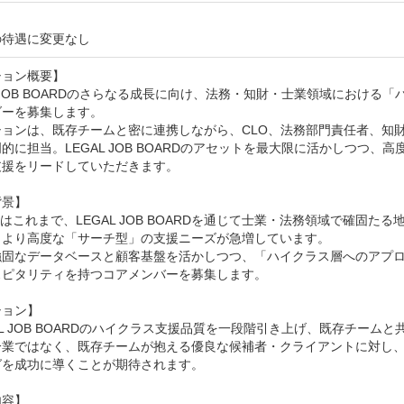
の待遇に変更なし
ョン概要】

L JOB BOARDのさらなる成長に向け、法務・知財・士業領域におけ
ーを募集します。

ションは、既存チームと密に連携しながら、CLO、法務部門責任者、知
的に担当。LEGAL JOB BOARDのアセットを最大限に活かしつつ
援をリードしていただきます。

景】

COはこれまで、LEGAL JOB BOARDを通じて士業・法務領域で確
、より高度な「サーチ型」の支援ニーズが急増しています。

強固なデータベースと顧客基盤を活かしつつ、「ハイクラス層へのアプ
ピタリティを持つコアメンバーを募集します。

ョン】

AL JOB BOARDのハイクラス支援品質を一段階引き上げ、既存チーム
分業ではなく、既存チームが抱える優良な候補者・クライアントに対し
を成功に導くことが期待されます。

容】
