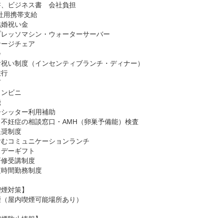
、ビジネス書　会社負担

社用携帯支給

婚祝い金

レッソマシン・ウォーターサーバー

ージチェア



祝い制度（インセンティブランチ・ディナー）

行



ンビニ



シッター利用補助

不妊症の相談窓口・AMH（卵巣予備能）検査

奨制度

むコミュニケーションランチ

デーギフト

修受講制度

時間勤務制度

煙対策】

煙（屋内喫煙可能場所あり）