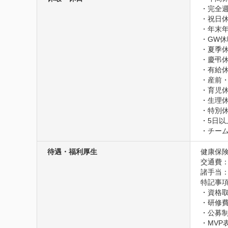
・完全週
・祝日休
・年末年
・GW休
・夏季休
・慶弔休
・有給休
・産前・
・育児休
・生理休
・特別
・5日以
・チー
待遇・福利厚生
健康保険
交通費
諸手当
特記事項
・資格取
・研修費
・公募制
・MVP表