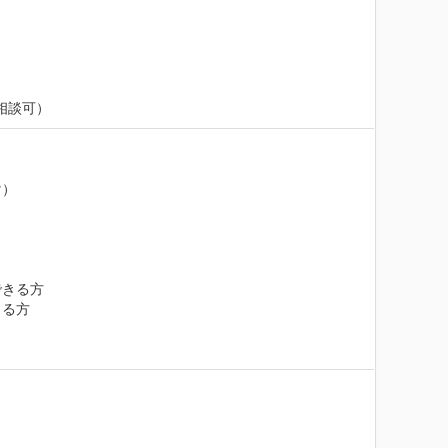
相談可）
）

きる方

る方
