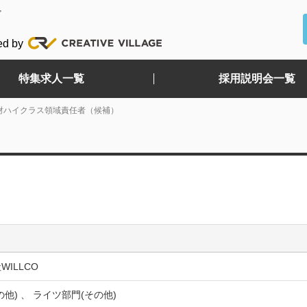
ど
ed by
特集求人一覧
採用説明会一覧
財ハイクラス領域責任者（候補）
WILLCO
の他) 、 ライツ部門(その他)