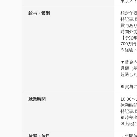
東京メト
給与・報酬
想定年収
特記事項
賞与あり
時間外労
【予定年
700万円
※経験・
▼賃金内
月額（基本
超過した
※賞与
就業時間
10:00〜
休憩時間
特記事項
※時差出
※上記
休暇・休日
・年間休