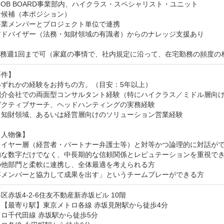
L JOB BOARD事業部内、ハイクラス・スペシャリスト・ユニット

候補（本ポジション）

業メンバーとプロジェクト単位で連携

アドバイザー（法務・知財領域の有識者）からのナレッジ支援あり

勤務週1回まで可（家庭の事情で、社内規定に沿って、在宅勤務の頻度の
件】

ずれかの経験をお持ちの方。（目安：5年以上）

紹介会社での両面型コンサルタント経験（特にハイクラス／ミドル層向け
クティブサーチ、ヘッドハンティングの実務経験

・知財領域、あるいは経営層向けのソリューション営業経験

人物像】

レイヤー層（経営者・パートナー弁護士等）と対等かつ論理的に対話がで
的な数字だけでなく、中長期的な信頼関係とレピュテーションを重視でき
他部門と柔軟に連携し、全体最適を考えられる方

存メンバーと協力して成果を出す」というチームプレーができる方
区赤坂4-2-6住友不動産新赤坂ビル 10階
【最寄り駅】東京メトロ各線 赤坂見附駅から徒歩4分

ロ千代田線 赤坂駅から徒歩5分
