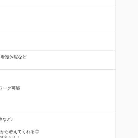
、看護休暇など
Wワーク可能
など♪

から教えてくれる◎

制度あり！