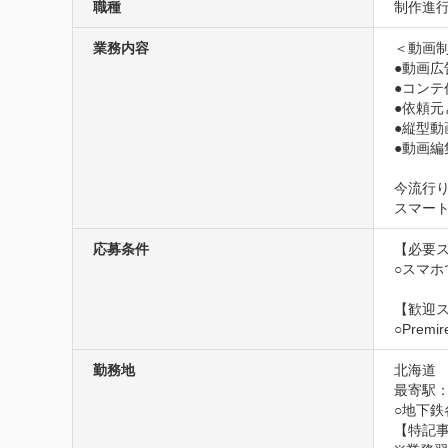
職種
制作進行管
業務内容
＜動画制
●動画広
●コンテ
●依頼元
●縦型動
●動画編
今流行り
スマー
応募条件
【必要ス
○スマホ
【歓迎ス
○Prem
勤務地
北海道
最寄駅：
○地下鉄
【特記事