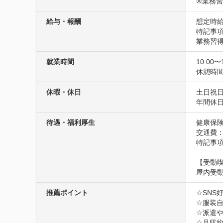
※業務習
給与・報酬
想定時給1
特記事項
業務習
就業時間
10:00〜
休憩時
休暇・休日
土日祝
年間休日
待遇・福利厚生
健康保険
交通費
特記事項
【受動
屋内受
推薦ポイント
☆SNS
☆服装自
☆派遣
☆月収