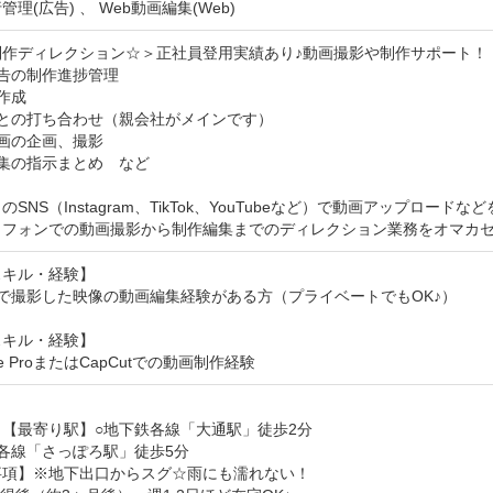
理(広告) 、 Web動画編集(Web)
作ディレクション☆＞正社員登用実績あり♪動画撮影や制作サポート！

告の制作進捗管理

作成

との打ち合わせ（親会社がメインです）

画の企画、撮影

集の指示まとめ　など

のSNS（Instagram、TikTok、YouTubeなど）で動画アップロ
トフォンでの動画撮影から制作編集までのディレクション業務をオマカ
キル・経験】

で撮影した映像の動画編集経験がある方（プライベートでもOK♪）

キル・経験】

ire ProまたはCapCutでの動画制作経験
【最寄り駅】○地下鉄各線「大通駅」徒歩2分　

各線「さっぽろ駅」徒歩5分

項】※地下出口からスグ☆雨にも濡れない！
