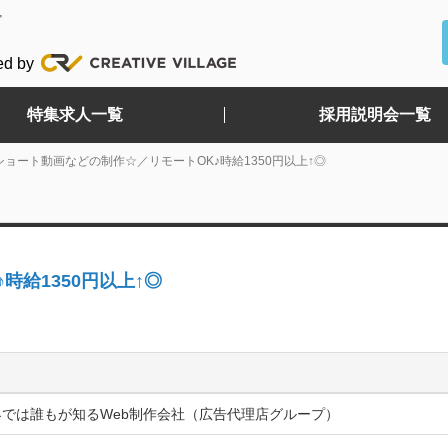
ど
ed by
特集求人一覧
採用説明会一覧
ショート動画などの制作☆／リモートOK♪時給1350円以上↑◎
時給1350円以上↑◎
界では誰もが知るWeb制作会社（広告代理店グループ）