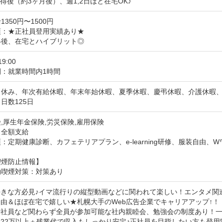
得後（約3ヶ月後）、週1,2日ほど在宅OK♪
350円〜1500円
：★正社員登用実績あり★

得後、在宅とハイブリット◎
19:00
間：就業時間内1時間
日休み、年次有給休暇、年末年始休暇、夏季休暇、慶弔休暇、介護休暇
日数125日
,厚生年金保険,労災保険,雇用保険
：全額支給
：定期健康診断、カフェテリアプラン、e-learning研修、服装自由、
喫煙防止情報】
動喫煙対策：対策あり
好きな方必見♪イマ流行りの縦型動画などに関われて楽しい！エンタメ関連
由＆ほぼ在宅で嬉しい★札幌大手のWeb広告企業でキャリアアップ↑！

や社員など関わらず全員が参加可能な社内親睦会、勉強会の制度あり！一
約22万以上＋残業代で収入もしっかり安定♪正社員を目指したい方も登用