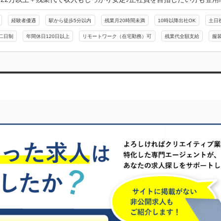
経験者優遇
駅から徒歩5分以内
残業月20時間未満
10時以降出社OK
土日
二日制
年間休日120日以上
リモートワーク（在宅勤務）可
残業代全額支給
服