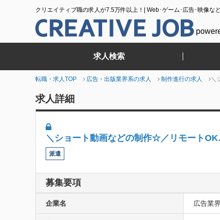
クリエイティブ職の求人が7.5万件以上！| Web･ゲーム･広告･映像な
power
求人検索
転職・求人TOP
広告・出版業界系の求人
制作進行の求人
＼
求人詳細
＼ショート動画などの制作☆／リモートOK♪
派遣
募集要項
企業名
広告業