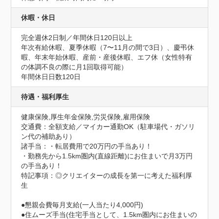
休暇・休日
完全週休2⽇制／年間休⽇120⽇以上

年次有給休暇、夏季休暇（7〜11⽉の間で3⽇）、慶弔休
暇、年末年始休暇、産前・産後休暇、エフ休（⼥性特有
の体調不良の際に⽉1回取得可能）
年間休日日数120日
待遇・福利厚生
健康保険,厚生年金保険,労災保険,雇用保険
交通費：全額支給／マイカー通勤OK（駐⾞場代・ガソリ
ン代の補助あり）
諸手当：・転居費用で20万円の手当あり！

・勤務先から1.5km圏内(直線距離)にお住まいで月3万円
の手当あり！
特記事項：◎クリエイターの成長を第一に考えた福利厚
生

●懇親会費毎月支給(一人当たり4,000円)

●住ムーズ手当(住宅手当として、1.5km圏内にお住まいの