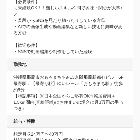
【必要条件】

＼未経験OK！！難しいスキル不問で興味・関心が大事♪
／

・普段からSNSを見たり触ったりしている方◎

・AIでの画像生成や動画編集など新しい技術に興味があ
る方◎

【歓迎条件】

・SNSで動画編集や制作をしていた経験
勤務地
沖縄県那覇市おもろまち4-9-13京阪那覇新都⼼ビル　6F
最寄駅：【最寄り駅】ゆいレール「おもろまち駅」徒歩
約9分

【特記事項】※日本全国からご応募OK☆転居費用＋
1.5km圏内(直線距離)にお住まいの場合に月3万円の手当
つき♪
給与・報酬
想定月収24万円〜40万円