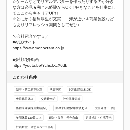
☆ゲームなどでリアルアバターを作ったりするのが好き
な方は必見★完全未経験からOK！好きなことを仕事にし
てここからキャリアUP↑♪

☆とにかく福利厚生が充実！！海が近い＆商業施設など
もありリフレッシュ期間としてぜひ♪

＼会社紹介です☆／

■WEBサイト

https://www.monocram.co.jp

■会社紹介動画

https://youtu.be/YchsJXcX0dk
こだわり条件
新卒・第二新卒歓迎
学歴不問
10時以降出社OK
土日祝日休み
交通費支給
社会保険完備
職種未経験採用実績あり
業界未経験採用実績あり
完全週休二日制
年間休日120日以上
服装・髪型・髪色自由
家賃補助・住宅手当
社員食堂・休憩スペースあり