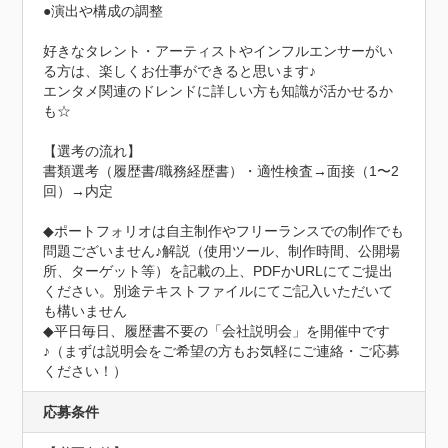
●演出や構成の調整

好きなタレント・アーティストやインフルエンサーがい
る方は、楽しくお仕事ができると思います♪

エンタメ関連のドレンドに詳しい方も知識が活かせるか
も☆

【選考の流れ】

書類選考（履歴書/職務経歴書）・適性検査→面接（1〜2
回）→内定

◆ポートフォリオは自主制作やフリーランスでの制作でも
問題ございません♪解説（使用ツール、制作時間、公開場
所、ターゲット等）を記載の上、PDFかURLにてご提出
ください。別途テキストファイルにてご記入いただいて
も構いません

◆平日毎日、履歴書不要の「会社説明会」を開催中です
♪（まずは説明会をご希望の方もお気軽にご連絡・ご応募
ください！）
応募条件