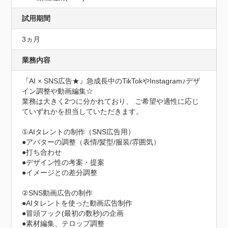
試用期間
3ヵ月
業務内容
『AI × SNS広告★』急成長中のTikTokやInstagram♪デザ
イン調整や動画編集☆

業務は大きく2つに分かれており、 ご希望や適性に応じ
ていずれかを担当していただきます。

①AIタレントの制作（SNS広告用）

●アバターの調整（表情/髪型/服装/雰囲気）

●打ち合わせ

●デザイン性の考案・提案

●イメージとの差分調整

②SNS動画広告の制作

●AIタレントを使った動画広告制作

●冒頭フック(最初の数秒)の企画

●素材編集、テロップ調整
