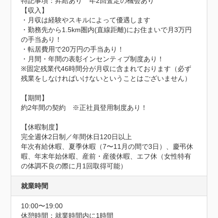
特記事項：昇給あり　年2回査定の機会あり

【収入】

・月収は経験やスキルによって優遇します

・勤務先から1.5km圏内(直線距離)にお住まいで月3万円
の手当あり！

・転居費用で20万円の手当あり！

・月間・年間の表彰インセンティブ制度あり！

※固定残業代46時間分が月収に含まれております（必ず
残業をしなければいけないということはございません）

【期間】

約2年間の契約　※正社員登用制度あり！

【休暇制度】

完全週休2⽇制／年間休⽇120⽇以上

年次有給休暇、夏季休暇（7〜11⽉の間で3⽇）、慶弔休
暇、年末年始休暇、産前・産後休暇、エフ休（⼥性特有
の体調不良の際に⽉1回取得可能）
就業時間
10:00〜19:00
休憩時間：就業時間内に1時間