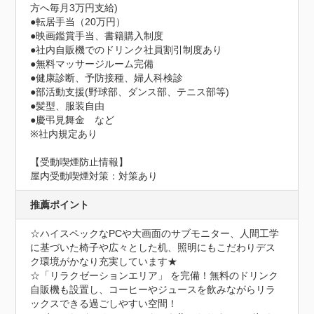
方へ毎月3万円支給)

●転居手当（20万円）

●映画鑑賞手当、書籍購入制度

●社内自販機でのドリンク社員割引制度あり

●無料マッサージルーム完備

●健康診断、予防接種、婦人科検診

●部活動支援(野球部、ダンス部、テニス部等)

●髪型、服装自由

●慶弔見舞金　など

※社内規定あり
【受動喫煙防止情報】
屋内受動喫煙対策：対策あり
推薦ポイント
☆ハイスペックなPCや大画面のサブモニター、人間工学
に基づいた椅子や広々とした机、照明にもこだわりデス
ク環境がかなり充実しています★

☆「リラクゼーションエリア」 を完備！無料のドリンク
自販機も設置し、コーヒーやジュースを飲みながらリラ
ックスできる過ごしやすい空間！
