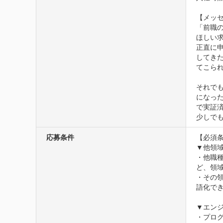
【メッセ
「前職
ほしい求
正直に
してきた
てこられ
それでも
になった
で実証済
少しで
応募条件
【必須条
▼他領域
・他職
ど、領域
・その
語化でき
▼エンジ
・プロ