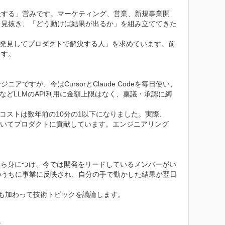
決する」営みです。マーケティング、営業、新規事業開
を見抜き、「どう動けば結果が出るか」を組み立ててきた
自ら発見してプロダクトで解決する人」を求めています。前
す。

すが、今はCursorとClaude Codeを毎日使い、
GPTなどLLMのAPI利用に金額上限はなく、稟議・承認に縛
う行為のコストは数年前の10分の1以下になりました。実際、
ドを書いてプロダクトに貢献しています。エンジニアリング
自ら身につけ、今では開発をリードしているメンバーがい
のうちに事業に反映され、自分の手で動かした結果が翌日
も加わって技術トピックを議論します。

。
