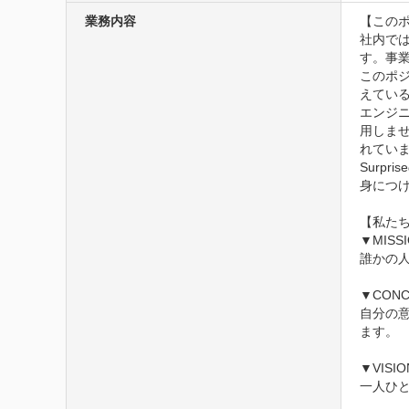
業務内容
【このポ
社内では
す。事
このポ
えている
エンジニ
用しま
れていま
Surp
身につ
【私たち
▼MIS
誰かの
▼CON
自分の
ます。

▼VIS
一人ひ