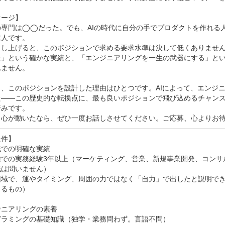
ージ】

の専門は◯◯だった。でも、AIの時代に自分の手でプロダクトを作れる
人です。

申し上げると、このポジションで求める要求水準は決して低くありませ
」という確かな実績と、「エンジニアリングを一生の武器にする」という本
ません。

、このポジションを設計した理由はひとつです。AIによって、エンジニア
——この歴史的な転換点に、最も良いポジションで飛び込めるチャンスだか
みです。

も心が動いたなら、ぜひ一度お話しさせてください。ご応募、心よりお
件】

での明確な実績

種での実務経験3年以上（マーケティング、営業、新規事業開発、コンサ
は問いません）

領域で、運やタイミング、周囲の力ではなく「自力」で出したと説明で
るもの）

ニアリングの素養

グラミングの基礎知識（独学・業務問わず。言語不問）
