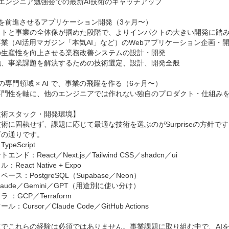
エンジニア勉強会での最新AI技術のキャッチアップ

を前進させるアプリケーション開発（3ヶ月〜）

クトと事業の全体像が掴めた段階で、よりインパクトの大きい開発に踏み
業（AI活用マガジン「本気AI」など）のWebアプリケーション企画・開
生産性を向上させる業務改善システムの設計・開発

他、事業課題を解決するための技術選定、設計、開発全般

の専門領域 × AI で、事業の飛躍を作る（6ヶ月〜）

専門性を軸に、他のエンジニアでは作れない独自のプロダクト・仕組みを
術スタック・開発環境】

術に固執せず、課題に応じて最適な技術を選ぶのがSurpriseの方針
の通りです。

peScript

ンド：React／Next.js／Tailwind CSS／shadcn／ui

React Native + Expo

ース：PostgreSQL（Supabase／Neon）

laude／Gemini／GPT（用途別に使い分け）

 ：GCP／Terraform

：Cursor／Claude Code／GitHub Actions

点でこれらの経験は必須ではありません。事業課題に取り組む中で、AIを