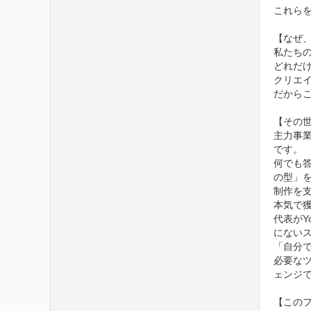
これら
【なぜ、
私たち
どれだ
クリエイ
だからこ
【その世
主力事業
です。

何でも答
の型」
制作を
本気で獲
代表がY
にない
「自分で
必要な
ェンジ
【このフ