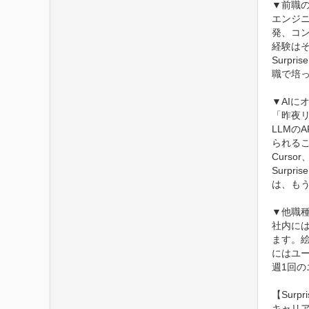
▼前職の
エンジ
発、コ
経験はそ
Surp
職で培
▼AIに
「昨夜リ
LLMの
られる
Curs
Surp
は、もう
▼他職
社内に
ます。
にはユー
週1回
【Surp
キャリ