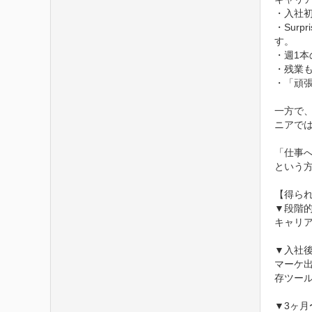
・入社
・Sur
す。

・週1本
・残業
・「頑
一方で
ニアで
「仕事
という方
【得られ
▼段階的
キャリ
▼入社後
マーケ
存ツール
▼3ヶ月