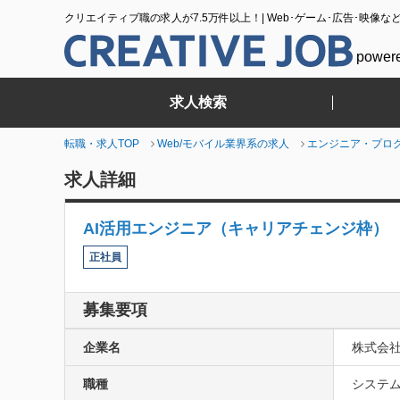
クリエイティブ職の求人が7.5万件以上！| Web･ゲーム･広告･映像な
power
求人検索
転職・求人TOP
Web/モバイル業界系の求人
エンジニア・プロ
求人詳細
AI活用エンジニア（キャリアチェンジ枠）
正社員
募集要項
企業名
株式会社S
職種
システム