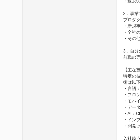
・週1の
2．事業
プロダ
・新規事
・全社の
・その
3．自分
前職の
【主な技
特定の技
術は以下
・言語：Ty
・フロントエ
・モバイル：
・データベ
・AI：C
・インフラ
・開発ツール
入社時