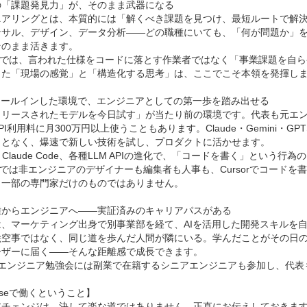
「課題発見力」が、そのまま武器になる

ニアリングとは、本質的には「解くべき課題を見つけ、最短ルートで解
ンサル、デザイン、データ分析——どの職種にいても、「何が問題か」
のまま活きます。

riseでは、言われた仕様をコードに落とす作業者ではなく「事業課題を
った「現場の感覚」と「構造化する思考」は、ここでこそ本領を発揮しま
オールインした環境で、エンジニアとしての第一歩を踏み出せる

リースされたモデルを今日試す」が当たり前の環境です。代表も元エンジニアで
API利用料に月300万円以上使うこともあります。Claude・Gemini・
ことなく、爆速で新しい技術を試し、プロダクトに活かせます。

or、Claude Code、各種LLM APIの進化で、「コードを書く」とい
riseでは非エンジニアのデザイナーも編集者も人事も、Cursorでコー
一部の専門家だけのものではありません。

種からエンジニアへ——実証済みのキャリアパスがある

は、マーケティング出身で別事業部を経て、AIを活用した開発スキルを
絵空事ではなく、同じ道を歩んだ人間が隣にいる。学んだことがその日
ザーに届く——そんな距離感で成長できます。

のエンジニア勉強会には副業で在籍するシニアエンジニアも参加し、代表
riseで働くということ】

アチェンジは、決して楽な道ではありません。正直にお伝えしておきます