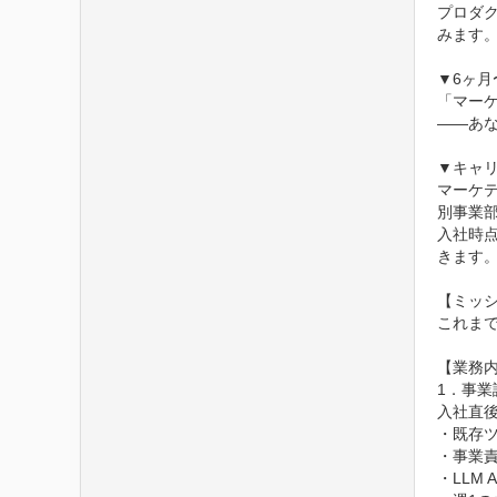
プロダ
みます。
▼6ヶ月
「マー
——あな
▼キャリ
マーケテ
別事業
入社時
きます。
【ミッシ
これまで
【業務内
1．事業
入社直
・既存ツ
・事業責
・LLM