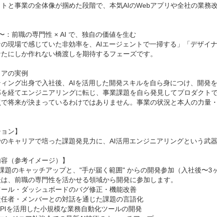
クトと事業の全体像が掴めた段階で、本気AIのWebアプリや全社の業務


〜：前職の専門性 × AI で、独自の価値を生む

ケの現場で感じていた非効率を、AIエージェントで一掃する」「デザイナ
たにしか作れない橋渡しを期待するフェーズです。

アの実例

ィング出身で入社後、AIを活用した開発スキルを自ら身につけ、開発を
部を経てエンジニアリングに転じ、事業課題を自ら発見してプロダクトで
点で将来が決まっているわけではありません。事業の状況と本人の力量


ョン】

のキャリアで培った課題発見力に、AI活用エンジニアリングという武器
容（参考イメージ）】

課題のキャッチアップと、"手が届く範囲" からの開発参加（入社後〜3ヶ
後は、前職の専門性を活かせる領域から開発に参加します。

ール・ダッシュボードのバグ修正・機能改善

任者・メンバーとの対話を通じた課題の言語化

 APIを活用した小規模な業務自動化ツールの開発
