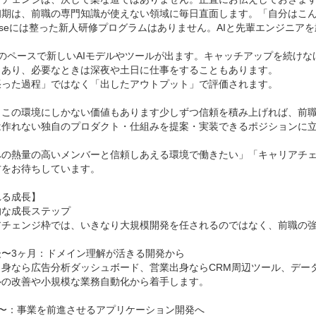
初期は、前職の専門知識が使えない領域に毎日直面します。「自分はこん
priseには整った新人研修プログラムはありません。AIと先輩エンジニ
のペースで新しいAIモデルやツールが出ます。キャッチアップを続けな
もあり、必要なときは深夜や土日に仕事をすることもあります。

張った過程」ではなく「出したアウトプット」で評価されます。

、この環境にしかない価値もあります少しずつ信頼を積み上げれば、前
は作れない独自のプロダクト・仕組みを提案・実装できるポジションに立
への熱量の高いメンバーと信頼しあえる環境で働きたい」「キャリアチ
をお待ちしています。

る成長】

な成長ステップ

アチェンジ枠では、いきなり大規模開発を任されるのではなく、前職の強
〜3ヶ月：ドメイン理解が活きる開発から

出身なら広告分析ダッシュボード、営業出身ならCRM周辺ツール、データ
の改善や小規模な業務自動化から着手します。

〜：事業を前進させるアプリケーション開発へ
