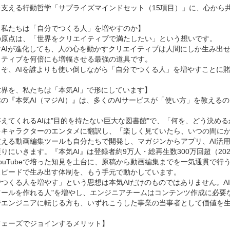
を支える行動哲学「サプライズマインドセット（15項目）」に、心から共
私たちは「自分でつくる人」を増やすのか】

の原点は、「世界をクリエイティブで満たしたい」という想いです。

けAIが進化しても、人の心を動かすクリエイティブは人間にしか生み出せ
ティブを何倍にも増幅させる最強の道具です。

そ、AIを誰よりも使い倒しながら「自分でつくる人」を増やすことに賭
界を、私たちは「本気AI」で形にしています】

の『本気AI（マジAI）』は、多くのAIサービスが「使い方」を教え
えてくれるAIは"目的を持たない巨大な図書館"で、「何を、どう決め
をキャラクターのエンタメに翻訳し、「楽しく見ていたら、いつの間にかA
支える動画編集ツールも自分たちで開発し、マガジンからアプリ、AI活用
りにいきます。『本気AI』は登録者約9万人・総再生数300万回超（20
ouTubeで培った知見を土台に、原稿から動画編集までを一気通貫で
スピードで生み出す体制を、もう手元で動かしています。

つくる人を増やす」という思想は本気AIだけのものではありません。AIスクール事
ツールを作れる人"を増やし、エンジニアチームはコンテンツ作成に必要
でエンジニアに転じる方も、いずれこうした事業の当事者として価値を生
ェーズでジョインするメリット】
