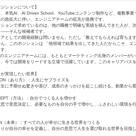
ジションについて】

、本気AI、AI Driven School、YouTubeコンテンツ制作など
業の急拡大に伴い、エンジニアチームの拡充が急務です。

ジションで求めているのは、他の職種で明確な実績を積んできた人が、次
——そんな候補者です。

アとしての開発経験は問いません。ただし「教えてもらえれば育ちます」と
せん。このポジションは 「他領域で結果を出してきた人だからこそ、エ
す。

riseのエンジニアチームには、もともとマーケティング出身のメンバー
け、今では開発をリードする立場で活躍しています。このキャリアパスを
が実現したい世界】

SION（あり方）：人生にサプライズを

人生に予期せぬ驚きや喜び、成長のきっかけを起こし続ける。創業から変
CEPT（方法）：自分でつくる人を増やす

意思で意思決定し、必要なものを自分の手で増やし、ふさわしい環境を
ION（未来）：すべての人が幸せに生きる世界をつくる

とりが自分の幸せを定義し、自分の意思で人生を選び取れる世界を目指し