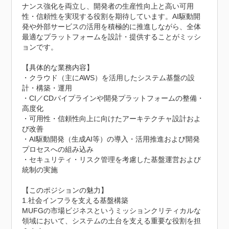
ナンス強化を両立し、開発者の生産性向上と高い可用
性・信頼性を実現する役割を期待しています。AI駆動開
発や外部サービスの活用を積極的に推進しながら、全体
最適なプラットフォームを設計・提供することがミッシ
ョンです。

【具体的な業務内容】

・クラウド（主にAWS）を活用したシステム基盤の設
計・構築・運用

・CI／CDパイプラインや開発プラットフォームの整備・
高度化

・可用性・信頼性向上に向けたアーキテクチャ設計およ
び改善

・AI駆動開発（生成AI等）の導入・活用推進および開発
プロセスへの組み込み

・セキュリティ・リスク管理を考慮した基盤運営および
統制の実施

【このポジションの魅力】

1.社会インフラを支える基盤構築

MUFGの市場ビジネスというミッションクリティカルな
領域において、システムの土台を支える重要な役割を担