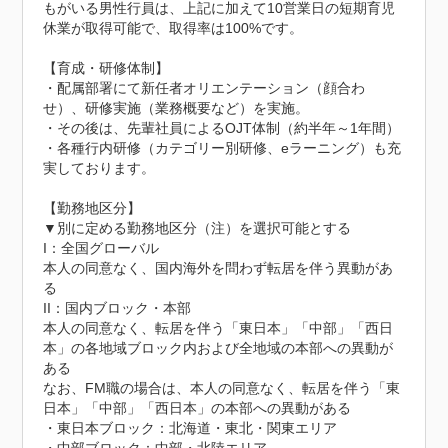
もがいる男性行員は、上記に加えて10営業日の短期育児
休業が取得可能で、取得率は100%です。

【育成・研修体制】

・配属部署にて新任者オリエンテーション（顔合わ
せ）、研修実施（業務概要など）を実施。

・その後は、先輩社員によるOJT体制（約半年～1年間）

・各種行内研修（カテゴリー別研修、eラーニング）も充
実しております。

【勤務地区分】

▼別に定める勤務地区分（注）を選択可能とする

I：全国グローバル

本人の同意なく、国内海外を問わず転居を伴う異動があ
る

II：国内ブロック・本部

本人の同意なく、転居を伴う「東日本」「中部」「西日
本」の各地域ブロック内および全地域の本部への異動が
ある

なお、FM職の場合は、本人の同意なく、転居を伴う「東
日本」「中部」「西日本」の本部への異動がある

・東日本ブロック：北海道・東北・関東エリア
