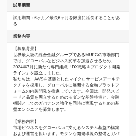
試用期間
試用期間：6ヶ月／最長6ヶ月を限度に延長することがあ
る
業務内容
【募集背景】

世界最大級の総合金融グループであるMUFGの市場部門
では、グローバルなビジネス変革を加速させるため、
2024年7月に新たな専門組織「DX戦略＆プロダクト開発
ライン」を設立しました。

私たちは、AWSを基盤としたマイクロサービスアーキテ
クチャを採用し、グローバルに展開する金融プラットフ
ォームの内製開発を推進しています。今回は、開発スピ
ードと品質を両立するためのモダンな基盤整備と、金融
機関としてのガバナンス強化を同時に実現するための基
盤エンジニアを募集します。

【業務内容】

市場ビジネスをグローバルに支えるシステム基盤の構築
および運営を担います。モダンな開発環境の整備とガバ