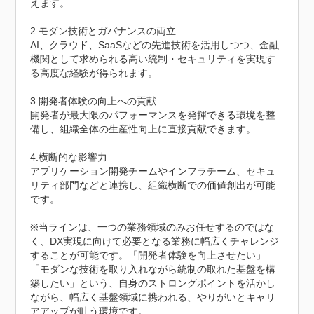
えます。

2.モダン技術とガバナンスの両立

AI、クラウド、SaaSなどの先進技術を活用しつつ、金融
機関として求められる高い統制・セキュリティを実現す
る高度な経験が得られます。

3.開発者体験の向上への貢献

開発者が最大限のパフォーマンスを発揮できる環境を整
備し、組織全体の生産性向上に直接貢献できます。

4.横断的な影響力

アプリケーション開発チームやインフラチーム、セキュ
リティ部門などと連携し、組織横断での価値創出が可能
です。

※当ラインは、一つの業務領域のみお任せするのではな
く、DX実現に向けて必要となる業務に幅広くチャレンジ
することが可能です。「開発者体験を向上させたい」
「モダンな技術を取り入れながら統制の取れた基盤を構
築したい」という、自身のストロングポイントを活かし
ながら、幅広く基盤領域に携われる、やりがいとキャリ
アアップが叶う環境です。
