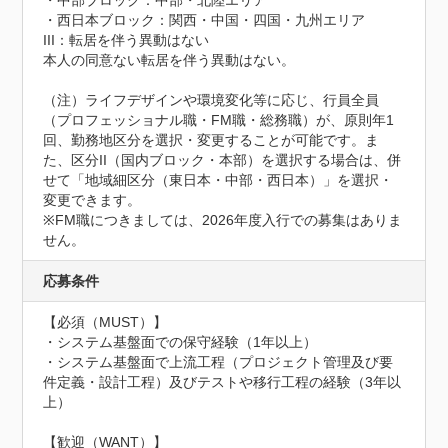
・中部ブロック：中部・北陸エリア

・西日本ブロック：関西・中国・四国・九州エリア

III：転居を伴う異動はない

本人の同意ない転居を伴う異動はない。

（注）ライフデザインや環境変化等に応じ、行員全員
（プロフェッショナル職・FM職・総務職）が、原則年1
回、勤務地区分を選択・変更することが可能です。ま
た、区分II（国内ブロック・本部）を選択する場合は、併
せて「地域細区分（東日本・中部・西日本）」を選択・
変更できます。

※FM職につきましては、2026年度入行での募集はありま
せん。
応募条件
【必須（MUST）】

・システム基盤面での保守経験（1年以上）

・システム基盤面で上流工程（プロジェクト管理及び要
件定義・設計工程）及びテストや移行工程の経験（3年以
上）

【歓迎（WANT）】
