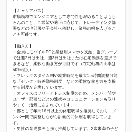
【キャリアパス】

市場領域でエンジニアとして専門性を深めることはもち
ろんのこと、ご希望や適正に応じて、トレーディング部
署などの他部署や子会社へ移動し、業務の幅を広げるこ
とも可能です。

【働き方】

・全員にモバイルPCと業務用スマホを支給。当グループ
では週2日は出社、週3日は出社または在宅勤務を選択で
きるなど、柔軟な働き方が可能です（在宅勤務の比率は
50%程度）

・フレックスタイム制や就業時間を最大1.5時間調整可能
な「セレクト時差勤務制度」などの柔軟な働き方を支援
する制度が充実しています。

・オフィスはフリーアドレス制度のため、メンバー間や
ユーザー部署などとの連携やコミュニケーションも取り
やすく、活気にあふれています。

・部として年間16日以上の休暇取得を推奨しており、メ
ンバー間で調整しながら計画的に休暇を取得していま
す。

・男性の育児参画も強く推奨しています。2歳未満の子ど