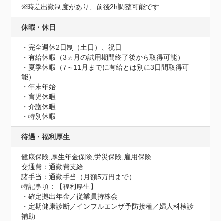
※時差出勤制度があり、前後2h調整可能です
休暇・休日
・完全週休2日制（土日）、祝日

・有給休暇（3ヵ月の試用期間終了後から取得可能）

・夏季休暇（7～11月までに有給とは別に3日間取得可
能）

・年末年始

・育児休暇

・介護休暇

・特別休暇
待遇・福利厚生
健康保険,厚生年金保険,労災保険,雇用保険
交通費：通勤費支給
諸手当：通勤手当（月額5万円まで）
特記事項：【福利厚生】

・確定拠出年金／従業員持株会

・定期健康診断／インフルエンザ予防接種／婦人科検診
補助
