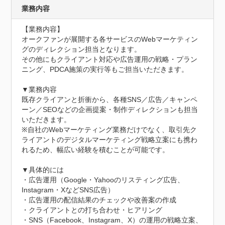
業務内容
【業務内容】

オークファンが展開する各サービスのWebマーケティン
グのディレクション担当となります。

その他にもクライアント対応や広告運用の戦略・プラン
ニング、PDCA施策の実行等もご担当いただきます。

▼業務内容

既存クライアンと折衝から、各種SNS／広告／キャンペ
ーン／SEOなどの企画提案・制作ディレクションも担当
いただきます。

※自社のWebマーケティング業務だけでなく、取引先ク
ライアントのデジタルマーケティング戦略立案にも携わ
れるため、幅広い経験を積むことが可能です。

▼具体的には

・広告運用（Google・Yahooのリスティング広告、
Instagram・XなどSNS広告）

・広告運用の配信結果のチェックや改善案の作成

・クライアントとの打ち合わせ・ヒアリング

・SNS（Facebook、Instagram、X）の運用の戦略立案、