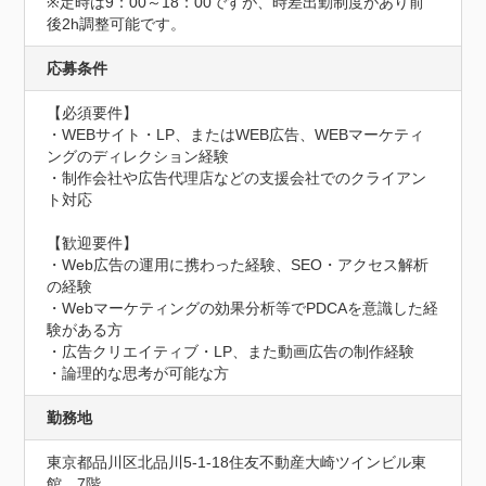
※定時は9：00～18：00ですが、時差出勤制度があり前
後2h調整可能です。
応募条件
【必須要件】

・WEBサイト・LP、またはWEB広告、WEBマーケティ
ングのディレクション経験

・制作会社や広告代理店などの支援会社でのクライアン
ト対応

【歓迎要件】

・Web広告の運用に携わった経験、SEO・アクセス解析
の経験

・Webマーケティングの効果分析等でPDCAを意識した経
験がある方

・広告クリエイティブ・LP、また動画広告の制作経験

・論理的な思考が可能な方
勤務地
東京都品川区北品川5-1-18住友不動産大崎ツインビル東
館　7階