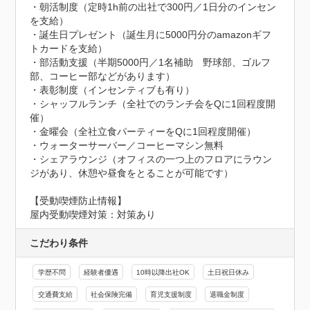
・朝活制度（定時1h前の出社で300円／1日分のインセン
を支給）

・誕生日プレゼント（誕生月に5000円分のamazonギフ
トカードを支給）

・部活動支援（半期5000円／1名補助　野球部、ゴルフ
部、コーヒー部などがあります）

・表彰制度（インセンティブも有り）

・シャッフルランチ（全社でのランチ会をQに1回程度開
催）

・金曜会（全社立食パーティーをQに1回程度開催）

・ウォーターサーバー／コーヒーマシン無料

・シェアラウンジ（オフィスの一つ上のフロアにラウン
ジがあり、休憩や昼食をとることが可能です）
【受動喫煙防止情報】
屋内受動喫煙対策：対策あり
こだわり条件
学歴不問
経験者優遇
10時以降出社OK
土日祝日休み
交通費支給
社会保険完備
育児支援制度
退職金制度