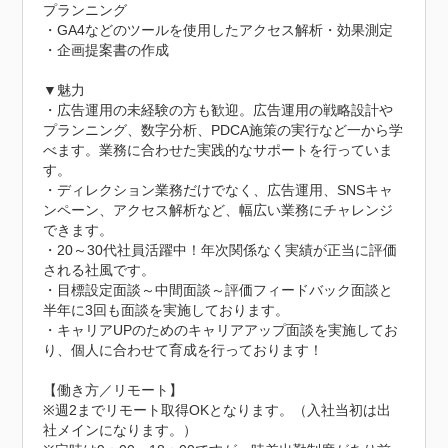
プランニング

・GA4などのツールを使用したアクセス解析・効果測定

・企画提案書の作成

▼魅力

・広告運用の未経験の方も歓迎。広告運用の戦略設計や
プランニング、数字分析、PDCA施策の実行など一から学
べます。業務に合わせた実践的なサポートを行っていま
す。

・ディレクション業務だけでなく、広告運用、SNSキャ
ンペーン、アクセス解析など、幅広い業務にチャレンジ
できます。

・20～30代社員活躍中！年次関係なく実績が正当に評価
される社風です。

・目標設定面談～中間面談～評価フィードバック面談と
半年に3回も面談を実施しております。

・キャリアUPのためのキャリアアップ面談を実施してお
り、個人に合わせて育成を行っております！

【働き方／リモート】

※週2までリモート取得OKとなります。（入社当初は出
社メインになります。）
