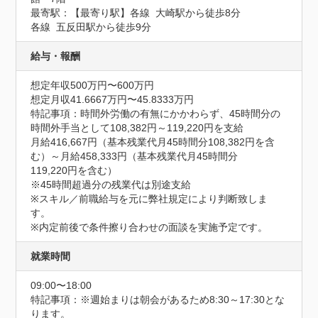
最寄駅：【最寄り駅】各線  大崎駅から徒歩8分

各線  五反田駅から徒歩9分
給与・報酬
想定年収500万円〜600万円
想定月収41.6667万円〜45.8333万円
特記事項：時間外労働の有無にかかわらず、45時間分の
時間外手当として108,382円～119,220円を支給

月給416,667円（基本残業代月45時間分108,382円を含
む）～月給458,333円（基本残業代月45時間分	
119,220円を含む）	

※45時間超過分の残業代は別途支給

※スキル／前職給与を元に弊社規定により判断致しま
す。

※内定前後で条件擦り合わせの面談を実施予定です。
就業時間
09:00〜18:00
特記事項：※週始まりは朝会があるため8:30～17:30とな
ります。
