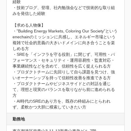
経験

・技術ブログ、登壇、社内勉強会などで技術的な取り組
みを発信した経験

【求める人物像】

・"Building Energy Markets, Coloring Our Society"という
enechainのミッションに共感し、エネルギー市場という
複雑で社会的意義の大きいドメインに向き合うことを楽
しめる方

・SREを「インフラを守る役割」に閉じず、可用性・パ
フォーマンス・セキュリティ・運用容易性・監査対応・
事業継続性などを含めて、信頼性を広く捉えられる方

・プロダクトチームに先回りして自ら課題を見つけ、強
いオーナーシップを持って信頼性改善を推進できる方

・プロダクトチームやビジネスサイドとの対話を通じ
て、理想と現実のバランスを取りながら前に進められる
方

・AI時代のSREのあり方を、既存の枠組みにとらわれ
ず、柔軟かつ大胆に模索していきたい方
勤務地