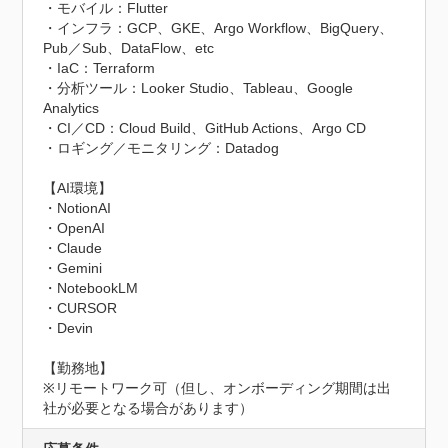
・モバイル：Flutter

・インフラ：GCP、GKE、Argo Workflow、BigQuery、
Pub／Sub、DataFlow、etc

・IaC：Terraform

・分析ツール：Looker Studio、Tableau、Google 
Analytics

・CI／CD：Cloud Build、GitHub Actions、Argo CD

・ロギング／モニタリング：Datadog

【AI環境】

・NotionAI

・OpenAI

・Claude

・Gemini

・NotebookLM

・CURSOR

・Devin

【勤務地】	

※リモートワーク可（但し、オンボーディング期間は出
社が必要となる場合があります）