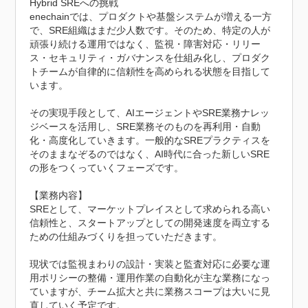
Hybrid SREへの挑戦

enechainでは、プロダクトや基盤システムが増える一方
で、SRE組織はまだ少人数です。そのため、特定の人が
頑張り続ける運用ではなく、監視・障害対応・リリー
ス・セキュリティ・ガバナンスを仕組み化し、プロダク
トチームが自律的に信頼性を高められる状態を目指して
います。

その実現手段として、AIエージェントやSRE業務ナレッ
ジベースを活用し、SRE業務そのものを再利用・自動
化・高度化していきます。一般的なSREプラクティスを
そのままなぞるのではなく、AI時代に合った新しいSRE
の形をつくっていくフェーズです。

【業務内容】

SREとして、マーケットプレイスとして求められる高い
信頼性と、スタートアップとしての開発速度を両立する
ための仕組みづくりを担っていただきます。

現状では監視まわりの設計・実装と監査対応に必要な運
用ポリシーの整備・運用作業の自動化が主な業務になっ
ていますが、チーム拡大と共に業務スコープは大いに見
直していく予定です。
