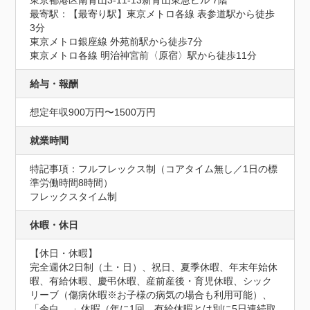
東京都港区南青山3-11-13新青山東急ビル 7階
最寄駅：【最寄り駅】東京メトロ各線 表参道駅から徒歩
3分

東京メトロ銀座線 外苑前駅から徒歩7分

東京メトロ各線 明治神宮前〈原宿〉駅から徒歩11分
給与・報酬
想定年収900万円〜1500万円
就業時間
特記事項：フルフレックス制（コアタイム無し／1日の標
準労働時間8時間）

フレックスタイム制
休暇・休日
【休日・休暇】

完全週休2日制（土・日）、祝日、夏季休暇、年末年始休
暇、有給休暇、慶弔休暇、産前産後・育児休暇、シック
リーブ（傷病休暇※お子様の病気の場合も利用可能）、
「余白 。」休暇（年に1回、有給休暇とは別に5日連続取