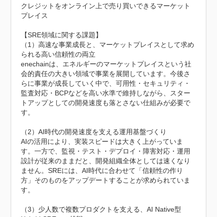
クレジットをオンライン上で売り買いできるマーケット
プレイス

【SRE領域に関する課題】

（1）高速な事業成長と、マーケットプレイスとして求め
られる高い信頼性の両立

enechainは、エネルギーのマーケットプレイスという社
会的責任の大きい領域で事業を展開しています。今後さ
らに事業が成長していく中で、可用性・セキュリティ・
監査対応・BCPなどを高い水準で維持しながら、スター
トアップとしての開発速度も落とさない仕組みが必要で
す。

（2）AI時代の開発速度を支える運用基盤づくり

AIの活用により、実装スピードは大きく上がっていま
す。一方で、監視・テスト・デプロイ・障害対応・運用
設計が従来のままだと、開発組織全体としては速くなり
ません。SREには、AI時代に合わせて「信頼性の作り
方」そのものをアップデートすることが求められていま
す。

（3）少人数で複数プロダクトを支える、AI Native型 