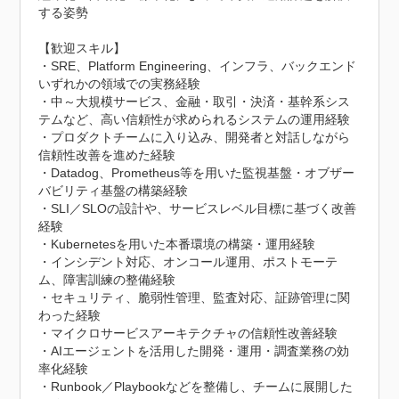
する姿勢

【歓迎スキル】

・SRE、Platform Engineering、インフラ、バックエンド
いずれかの領域での実務経験

・中～大規模サービス、金融・取引・決済・基幹系シス
テムなど、高い信頼性が求められるシステムの運用経験

・プロダクトチームに入り込み、開発者と対話しながら
信頼性改善を進めた経験

・Datadog、Prometheus等を用いた監視基盤・オブザー
バビリティ基盤の構築経験

・SLI／SLOの設計や、サービスレベル目標に基づく改善
経験

・Kubernetesを用いた本番環境の構築・運用経験

・インシデント対応、オンコール運用、ポストモーテ
ム、障害訓練の整備経験

・セキュリティ、脆弱性管理、監査対応、証跡管理に関
わった経験

・マイクロサービスアーキテクチャの信頼性改善経験

・AIエージェントを活用した開発・運用・調査業務の効
率化経験

・Runbook／Playbookなどを整備し、チームに展開した