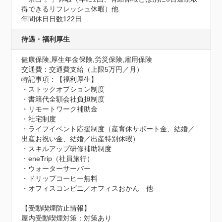
得できるリフレッシュ休暇）他
年間休日日数122日
待遇・福利厚生
健康保険,厚生年金保険,労災保険,雇用保険
交通費：交通費支給（上限5万円／月）
特記事項：【福利厚生】

・ストックオプション制度

・書籍代全額会社負担制度

・リモートワーク補助金

・社宅制度

・ライフイベント応援制度（産育休サポート金、結婚／
出産お祝い金、結婚／出産特別休暇）

・スキルアップ研修補助制度

・eneTrip（社員旅行）

・ウォーターサーバー

・ドリップコーヒー無料

・オフィスコンビニ／オフィスおかん　他
【受動喫煙防止情報】
屋内受動喫煙対策：対策あり