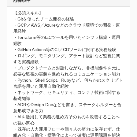
応募条件
【必須スキル】

・Gitを使ったチーム開発の経験

・GCP／AWS／Azureなどのクラウド環境での開発・運
用経験

・Terraform等のIaCツールを用いたインフラ構築・運用
経験

・GitHub Actions等のCI／CDツールに関する実務経験

・ロギング、モニタリング、アラート設計など監視に関
する実務経験

・プロダクトチームと対話しながら、非機能要件を元に
必要な監視の実装を進められるコミュニケーション能力

・Python、Shell Script、Rubyなど、何らかのスクリプト
言語を用いた運用自動化経験

・ネットワーク、セキュリティ、コンテナ技術に関する
基礎知識

・ADRやDesign Docなどを書き、ステークホルダーと合
意形成できる力

・AIを活用して業務の進め方そのものを改善することへ
の強い関心

・既存の人力運用フローや個々人の努力に依存せず、仕
組み化・自動化・標準化によって確実に運用課題を解決