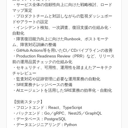
・サービス全体の信頼性向上に向けた戦略検討、ロード
マップ策定

・プロダクトチームと対話しながらの監視ダッシュボー
ドやアラートの設定

・インシデント検知、一次調査、復旧支援の仕組み化・
自動化

・障害復旧能力向上に向けたRunbook、ポストモーテ
ム、障害対応訓練の整備

・GitHub Actions等を用いたCI／CDパイプラインの改善

・Production Readiness Review（PRR）など、リリース
前の運用品質チェックの仕組み化

・セキュリティ、可用性、運用性を踏まえたアーキテク
チャレビュー

・監査対応や証跡管理に必要な運用業務の自動化

・SRE業務ナレッジベースの整備

・AIエージェントを活用したSRE業務の効率化・自動化

【技術スタック】

・フロントエンド：React、TypeScript

・バックエンド：Go／gRPC、NestJS／GraphQL

・データベース：PostgreSQL

・データエンジニアリング：Python
