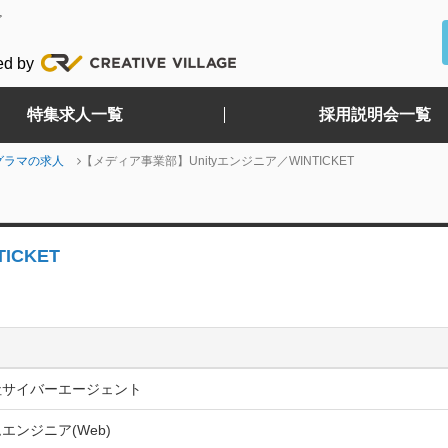
ど
ed by
特集求人一覧
採用説明会一覧
グラマの求人
【メディア事業部】Unityエンジニア／WINTICKET
ICKET
社サイバーエージェント
エンジニア(Web)