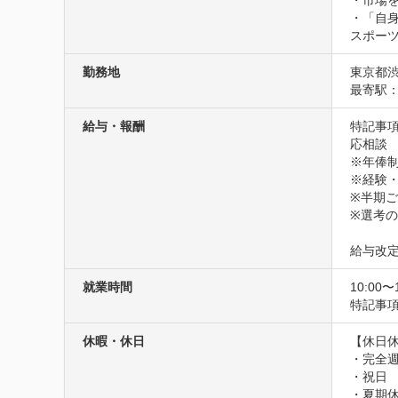
・市場
・「自
スポー
勤務地
東京都渋
最寄駅：
給与・報酬
特記事項
応相談

※年俸制
※経験・
※半期
※選考
給与改定
就業時間
10:00〜
特記事
休暇・休日
【休日休
・完全週
・祝日

・夏期休