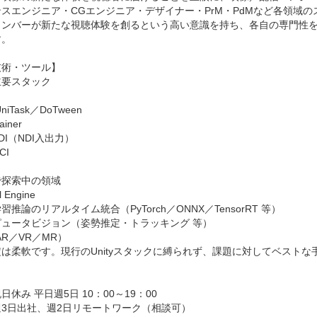
スエンジニア・CGエンジニア・デザイナー・PrM・PdMなど各領域
メンバーが新たな視聴体験を創るという高い意識を持ち、各自の専門性
。

術・ツール】

要スタック

iTask／DoTween

iner

NDI（NDI入出力）

I

探索中の領域

 Engine

推論のリアルタイム統合（PyTorch／ONNX／TensorRT 等）

ュータビジョン（姿勢推定・トラッキング 等）

R／VR／MR）

は柔軟です。現行のUnityスタックに縛られず、課題に対してベストな


休み 平日週5日 10：00～19：00

3日出社、週2日リモートワーク（相談可）
