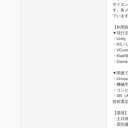
サイエン
す。各
でいます
【利用技
▼現行主
・Unity

・R3／Un
・VConta
・Klak
・GameC
▼関連で
・Unreal
・機械学習
・コンピ
・XR（A
技術選定
【環境】
・土日祝日
・原則週