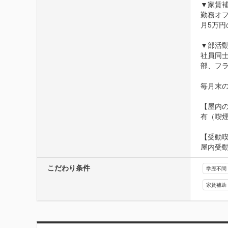
▼家賃補
勤務オ
月5万円
▼部活動
社員同
部、フ
毎月末
【屋内の
有（喫
【受動
屋内受
こだわり条件
学歴不問
家賃補助