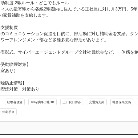
助制度 2駅ルール・どこでもルール

フィスの最寄駅から各線2駅圏内に住んでいる正社員に対し月3万円、5
の家賃補助を支給します。

支援制度

士のコミュニケーション促進を目的に、部活動に対し補助金を支給。ダ
ラワーアレンジメント部など多種多彩な部活があります。

の表彰式、サイバーエージェントグループ全社社員総会など、一体感を創
受動喫煙対策】

煙室あり）
喫煙防止情報】
動喫煙対策：対策あり
経験者優遇
10時以降出社OK
土日祝日休み
交通費支給
社会保険完備
・住宅手当