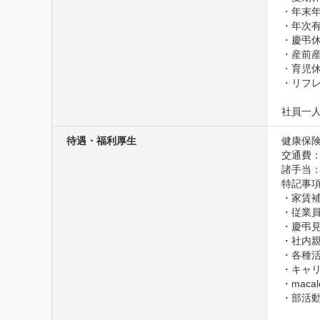
・年末年
・年次有
・慶弔休
・産前産
・育児休
・リフレ
社員一
待遇・福利厚生
健康保険
交通費
諸手当
特記事項
・家賃補
・従業員
・慶弔見
・社内親
・各種活
・キャリ
・maca
・部活動