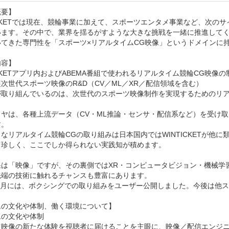
要】

ICKETでは現在、競輪事業に加えて、スポーツエンタメ事業など、次
います。その中で、業界を揺るがすような大きな挑戦を一緒に推進して
いてきた専門性を「スポーツ×リアルタイムCG映像」というドメインに持
容】

ICKETアプリ内およびABEMA番組で使われるリアルタイム競輪CG映
次世代スポーツ映像のR&D（CV／ML／XR／配信領域を含む）

が取り組んでいるのは、次世代のスポーツ映像制作を実現するためのリア
イヤは、各種上流データ（CV・ML推論・センサ・配信系など）を受け取
。

なリアルタイム競輪CGの取り組みは日本国内ではWINTICKETが他
珍しく、ここでしか得られない実践知が積めます。

果は「映像」ですが、その裏側ではXR・コンピュータビジョン・機械学
端の技術に触れるチャンスも豊富にあります。

年5月には、ボクシングでの取り組みをユーザー公開しました。今後は他
の文化や体制、働く環境について】

の文化や体制

ツ映像の新たな体験を視聴者に届けることを主眼に、映像／配信エンジニ