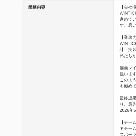
業務内容
【会社概
WINT
進めて
す。磨
【業務内
WINT
計・実装
私たち
描画レ
担います
このよう
も極めて
最終成
り、最先
2026
【チーム
▼チーム
スポー