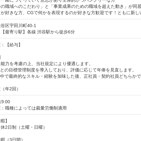
を一緒につくっていく意志があり主体的かつハングリーな方

身の職域へのこだわり」と「事業成果のための職域を超えた動き」が同居
ツが好きな方、CGで何かを表現するのが好きな方歓迎です！ともに新し
谷区宇田川町40-1
【最寄り駅】各線 渋谷駅から徒歩6分
：【給与】



能力を考慮の上、当社規定により優遇します。

ごとの目標管理制度を導入しており、評価に応じて年俸を見直します。

の中で最終的なスキル・経験を加味した後、正社員・契約社員どちらかで
（年2回）
19:00
項：職種によっては裁量労働制適用
暇】

休2日制（土曜・日曜）

暇（3日間）
