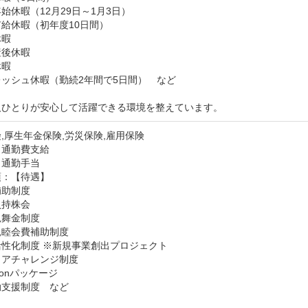
始休暇（12月29日～1月3日）

給休暇（初年度10日間）

暇

後休暇

暇

ッシュ休暇（勤続2年間で5日間）　など

人ひとりが安心して活躍できる環境を整えています。
,厚生年金保険,労災保険,雇用保険
：通勤費支給
：通勤手当
：【待遇】

助制度

持株会

舞金制度

睦会費補助制度

性化制度 ※新規事業創出プロジェクト

アチャレンジ制度

lonパッケージ

支援制度　など
