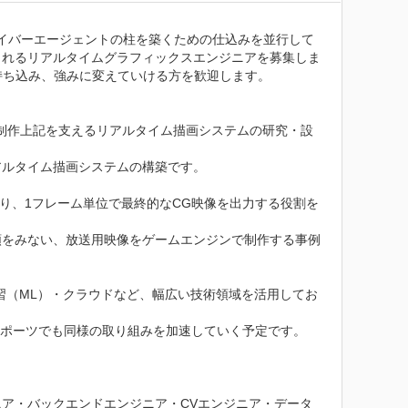
のサイバーエージェントの柱を築くための仕込みを並行して
くれるリアルタイムグラフィックスエンジニアを募集しま
ち込み、強みに変えていける方を歓迎します。

像の制作上記を支えるリアルタイム描画システムの研究・設
ルタイム描画システムの構築です。

り、1フレーム単位で最終的なCG映像を出力する役割を
に類をみない、放送用映像をゲームエンジンで制作する事例
習（ML）・クラウドなど、幅広い技術領域を活用してお
スポーツでも同様の取り組みを加速していく予定です。

ア・バックエンドエンジニア・CVエンジニア・データ