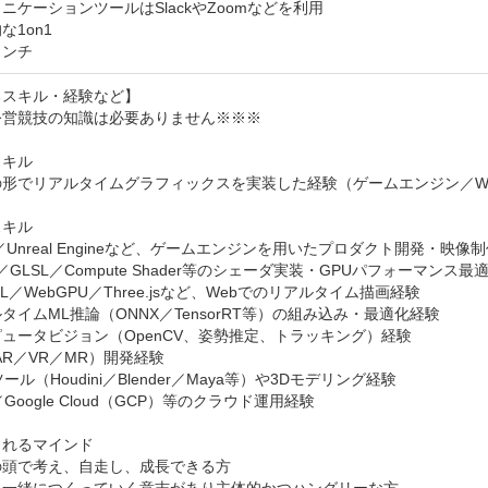
ニケーションツールはSlackやZoomなどを利用

1on1

ランチ
スキル・経験など】

営競技の知識は必要ありません※※※

キル

形でリアルタイムグラフィックスを実装した経験（ゲームエンジン／We
キル

ty／Unreal Engineなど、ゲームエンジンを用いたプロダクト開発・映像制
L／GLSL／Compute Shader等のシェーダ実装・GPUパフォーマンス最適
L／WebGPU／Three.jsなど、Webでのリアルタイム描画経験

タイムML推論（ONNX／TensorRT等）の組み込み・最適化経験

ュータビジョン（OpenCV、姿勢推定、トラッキング）経験

AR／VR／MR）開発経験

ール（Houdini／Blender／Maya等）や3Dモデリング経験

Google Cloud（GCP）等のクラウド運用経験

れるマインド

頭で考え、自走し、成長できる方
