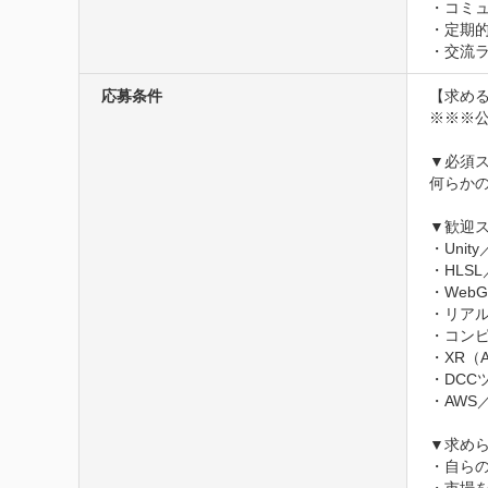
・コミュ
・定期的な
・交流
応募条件
【求める
※※※公
▼必須ス
何らかの
▼歓迎ス
・Uni
・HLS
・WebG
・リアル
・コンピ
・XR（
・DCCツ
・AWS／
▼求めら
・自らの