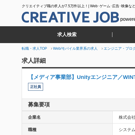
クリエイティブ職の求人が7.5万件以上！| Web･ゲーム･広告･映像な
power
求人検索
転職・求人TOP
Web/モバイル業界系の求人
エンジニア・プロ
求人詳細
【メディア事業部】Unityエンジニア／WINT
正社員
募集要項
企業名
株式会
職種
システム