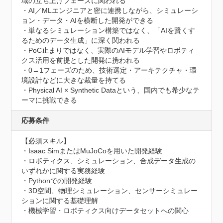
域の立ち上げフェーズに関われる

・AI／MLエンジニアと密に連携しながら、シミュレーシ
ョン・データ・AIを横断した開発ができる

・単なるシミュレーション構築ではなく、「AIを賢くす
るためのデータ生成」に深く関われる

・PoC止まりではなく、実際のAIモデル学習やロボティ
クス活用を前提とした開発に携われる

・0→1フェーズのため、技術選定・アーキテクチャ・環
境設計などに大きな裁量を持てる

・Physical AI × Synthetic Dataという、国内でも希少なテ
ーマに挑戦できる
応募条件
【必須スキル】

・Isaac SimまたはMuJoCoを用いた開発経験

・ロボティクス、シミュレーション、合成データ生成の
いずれかに関する実務経験

・Pythonでの開発経験

・3D空間、物理シミュレーション、センサーシミュレー
ションに関する基礎理解

・機械学習・ロボティクス向けデータセットへの関心
