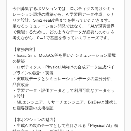
今回募集するポジションでは、ロボティクス向けシミュ
レーション環境の構築から、AI学習用データ生成、シナ
リオ設計、Sim2Real改善までを担っていただきます。

単なるシミュレーション開発ではなく、「AIが現実世界
で機能するために、どのようなデータが必要なのか」を
考えながら、0→1で基盤を作っていくフェーズです。

【業務内容】

・Isaac Sim、MuJoCo等を用いたシミュレーション環境
の構築

・ロボティクス・Physical AI向けの合成データ生成パイ
プラインの設計・実装

・実環境データとシミュレーションデータの差分分析、
品質改善

・学習データ・評価データとして利用可能なデータセッ
ト設計

・MLエンジニア、リサーチエンジニア、BizDevと連携し
た顧客課題の技術検証

【本ポジションの魅力】

・生成AIの次のテーマとして注目される「Physical AI」領