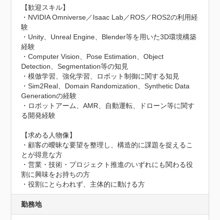
【歓迎スキル】

・NVIDIA Omniverse／Isaac Lab／ROS／ROS2の利用経
験

・Unity、Unreal Engine、Blender等を用いた3D環境構築
経験

・Computer Vision、Pose Estimation、Object 
Detection、Segmentation等の知見

・模倣学習、強化学習、ロボット制御に関する知見

・Sim2Real、Domain Randomization、Synthetic Data 
Generationの経験

・ロボットアーム、AMR、自動運転、ドローン等に関す
る開発経験

【求める人物像】

・顧客の曖昧な要望を整理し、構造的に課題を捉えるこ
とが得意な方

・営業・技術・プロジェクト推進のいずれにも関わる役
割に興味をお持ちの方

・役割にとらわれず、主体的に動ける方
勤務地