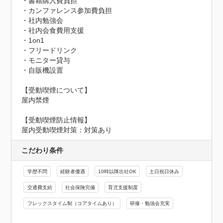
・書籍購入費負担

・カンファレンス参加費負担

・社内勉強会

・社内会食費用支援

・1on1

・フリードリンク

・モニター貸与

・自販機設置

【受動喫煙について】

屋内禁煙
【受動喫煙防止情報】
屋内受動喫煙対策：対策あり
こだわり条件
学歴不問
経験者優遇
10時以降出社OK
土日祝日休み
交通費支給
社会保険完備
育児支援制度
フレックスタイム制（コアタイムあり）
研修・勉強会充実