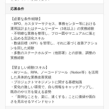
応募条件
【必要な条件/経験】

・BPO、カスタマーサクセス、事務センター等における
運用設計またはチームリーダー（3名以上）の実務経験

・不明瞭な業務を整理し、フロー図やマニュアルに落と
し込める言語化スキル

・数値目標（KPI）を管理し、それに基づく改善アクショ
ンを回した経験

・多数のステークホルダー（他部署）との折衝、調整の
実務経験

【望ましい経験/スキル】

・AIツール、RPA、ノーコードツール（Notion等）を活用
した具体的な業務改善実績

・プロジェクトマネジメントに関する基礎知識

・変化の激しい環境で、自ら情報をキャッチアップし、
既存のやり方を疑える姿勢

・「面倒なことを、楽に、速くする」ことに価値や面白
さを見出せるマインドセット