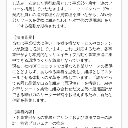
し込み、安定した実行結果として事業部へ戻す一連のフ
ローを構築していただきます。ユニットメンバー（PA・
契約社員）の進捗管理や品質管理を担いながら、AIや外
部リソースを柔軟に組み合わせた次世代の運用設計をリ
ードする役割が期待されます。

【採用背景】

当社は事業拡大に伴い、多種多様なサービスやコンテン
ツが急速に増加しています。これに対応するため、各事
業部がより本質的なクリエイティブ活動や事業推進に集
中できる環境づくりが急務となっています。

現在、社内BPOユニットでは単なる作業リソースの提供
にとどまらず、あらゆる業務を型化し、組織としてスケ
ールさせる体制への変革を目指しています。「誰がやっ
ても同じ品質が出る仕組み（再現性）」を構築し、AIや
外部リソースを柔軟に組み合わせた次世代の運用設計が
できる即戦力のリーダー候補をお迎えするため、新たな
仲間を募集します。

【業務内容】

・各事業部からの業務ヒアリングおよび運用フローの設
計、移管プロジェクトの推進
