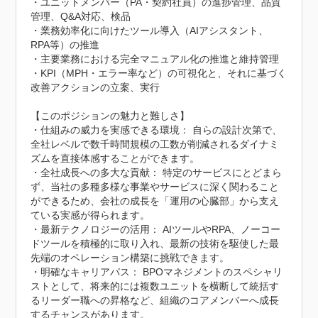
・ユニットメンバー（PA・契約社員）の進捗管理、品質
管理、Q&A対応、検品

・業務効率化に向けたツール導入（AIアシスタント、
RPA等）の推進

・主要業務における完全マニュアル化の推進と維持管理

・KPI（MPH・エラー率など）の可視化と、それに基づく
改善アクションの立案、実行

【このポジションの魅力と難しさ】

・仕組みの威力を実感できる環境： 自らの設計次第で、
全社レベルで数千時間規模の工数が削減されるダイナミ
ズムを直接体感することができます。

・全社成長への多大な貢献： 特定のサービスにとどまら
ず、当社の多種多様な事業やサービスに深く関わること
ができるため、会社の成長を「運用の心臓部」から支え
ている実感が得られます。

・最新テクノロジーの活用： AIツールやRPA、ノーコー
ドツールを積極的に取り入れ、最新の技術を駆使した最
先端のオペレーション構築に挑戦できます。

・明確なキャリアパス： BPOマネジメントのスペシャリ
ストとして、将来的には複数ユニットを横断して統括す
るリーダー職への昇格など、組織のコアメンバーへ成長
するチャンスがあります。