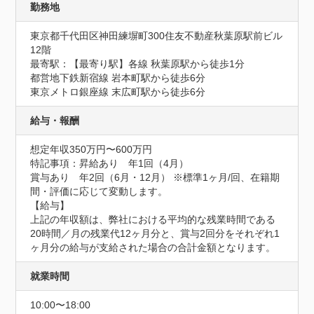
勤務地
東京都千代田区神田練塀町300住友不動産秋葉原駅前ビル
12階
最寄駅：【最寄り駅】各線 秋葉原駅から徒歩1分

都営地下鉄新宿線 岩本町駅から徒歩6分

東京メトロ銀座線 末広町駅から徒歩6分
給与・報酬
想定年収350万円〜600万円
特記事項：昇給あり　年1回（4月）

賞与あり　年2回（6月・12月） ※標準1ヶ月/回、在籍期
間・評価に応じて変動します。

【給与】

上記の年収額は、弊社における平均的な残業時間である
20時間／月の残業代12ヶ月分と、賞与2回分をそれぞれ1
ヶ月分の給与が支給された場合の合計金額となります。
就業時間
10:00〜18:00