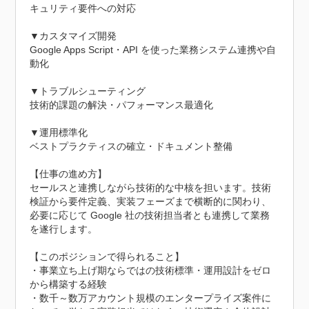
キュリティ要件への対応

▼カスタマイズ開発

Google Apps Script・API を使った業務システム連携や自
動化

▼トラブルシューティング

技術的課題の解決・パフォーマンス最適化

▼運用標準化

ベストプラクティスの確立・ドキュメント整備

【仕事の進め方】

セールスと連携しながら技術的な中核を担います。技術
検証から要件定義、実装フェーズまで横断的に関わり、
必要に応じて Google 社の技術担当者とも連携して業務
を遂行します。

【このポジションで得られること】

・事業立ち上げ期ならではの技術標準・運用設計をゼロ
から構築する経験

・数千～数万アカウント規模のエンタープライズ案件に