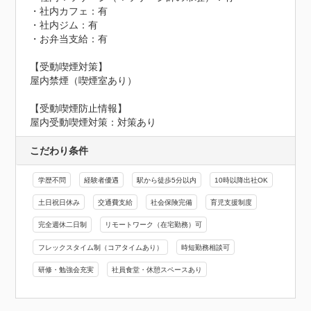
・社内カフェ：有

・社内ジム：有

・お弁当支給：有

【受動喫煙対策】

屋内禁煙（喫煙室あり）
【受動喫煙防止情報】
屋内受動喫煙対策：対策あり
こだわり条件
学歴不問
経験者優遇
駅から徒歩5分以内
10時以降出社OK
土日祝日休み
交通費支給
社会保険完備
育児支援制度
完全週休二日制
リモートワーク（在宅勤務）可
フレックスタイム制（コアタイムあり）
時短勤務相談可
研修・勉強会充実
社員食堂・休憩スペースあり