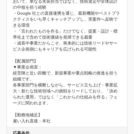
おいて、単なる実装担当ではなく、技術選定や全体設計
の中核を担う経験

・Google 社との直接連携を通じ、最新機能やベストプラ
クティスをいち早くキャッチアップし、実案件へ反映で
きる環境

・「言われたものを作る」だけでなく、提案・設計・標
準化まで含めて技術価値を発揮できる裁量

・成長中事業だからこそ、将来的には技術リードやサー
ビス企画側にもキャリアを広げられる可能性

【配属部門】

▼事業企画室：

経営陣と近い距離で、新規事業や重点戦略の推進を担う
組織です。

各事業部門を横断しながら、サービス立ち上げ・事業拡
大・新たな技術領域への挑戦をリードしており、「決め
られた運用」ではなく「これからの仕組みを作る」フェ
ーズに関われます。

【勤務地補足】

雇い入れ直後：本社
応募条件