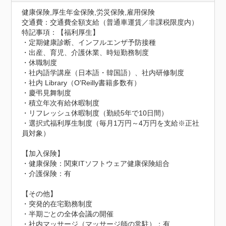
健康保険,厚生年金保険,労災保険,雇用保険
交通費：交通費全額支給（普通車運賃／非課税限度内）
特記事項：【福利厚生】

・定期健康診断、インフルエンザ予防接種

・出産、育児、介護休業、時短勤務制度

・休職制度

・社内語学講座（日本語・韓国語）、社内研修制度

・社内 Library（O'Reilly書籍多数有）

・慶弔見舞制度

・積立年次有給休暇制度

・リフレッシュ休暇制度（勤続5年で10日間）

・選択式福利厚生制度（毎月1万円～4万円を支給※正社
員対象）

【加入保険】

・健康保険：関東ITソフトウェア健康保険組合

・介護保険：有

【その他】

・突発的在宅勤務制度

・半期ごとの全体会議の開催

・社内マッサージ（マッサージ師の常駐）：有
