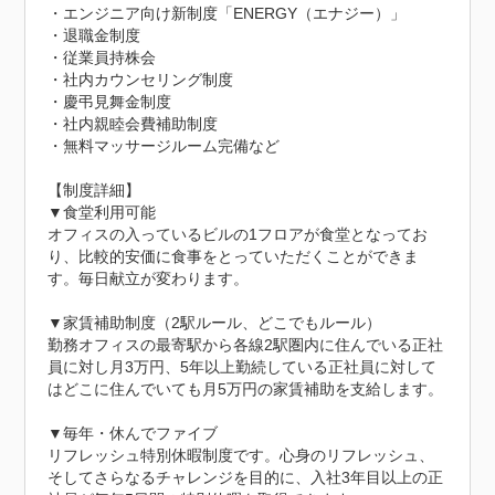
・エンジニア向け新制度「ENERGY（エナジー）」

・退職金制度

・従業員持株会

・社内カウンセリング制度

・慶弔見舞金制度

・社内親睦会費補助制度

・無料マッサージルーム完備など

【制度詳細】

▼食堂利用可能

オフィスの入っているビルの1フロアが食堂となってお
り、比較的安価に食事をとっていただくことができま
す。毎日献立が変わります。

▼家賃補助制度（2駅ルール、どこでもルール）

勤務オフィスの最寄駅から各線2駅圏内に住んでいる正社
員に対し月3万円、5年以上勤続している正社員に対して
はどこに住んでいても月5万円の家賃補助を支給します。

▼毎年・休んでファイブ

リフレッシュ特別休暇制度です。心身のリフレッシュ、
そしてさらなるチャレンジを目的に、入社3年目以上の正