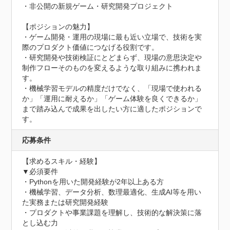
・非公開の新規ゲーム・研究開発プロジェクト

【ポジションの魅力】

・ゲーム開発・運用の現場に最も近い立場で、技術を実
際のプロダクト価値につなげる役割です。

・研究開発や技術検証にとどまらず、現場の意思決定や
制作フローそのものを変えるような取り組みに携われま
す。

・機械学習モデルの精度だけでなく、「現場で使われる
か」「運用に耐えるか」「ゲーム体験を良くできるか」
まで踏み込んで成果を出したい方に適したポジションで
す。
応募条件
【求めるスキル・経験】

▼必須要件

・Pythonを用いた開発経験が2年以上ある方

・機械学習、データ分析、数理最適化、生成AI等を用い
た実務または研究開発経験

・プロダクトや事業課題を理解し、技術的な解決策に落
とし込む力
