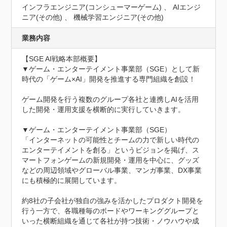
インフラエンジニア(コンシューマーゲーム) 、 AIエンジ
ニア(その他) 、 機械学習エンジニア(その他)
業務内容
【SGE AI戦略本部概要】

▼ゲーム・エンターテイメント事業部（SGE）として新
時代の「ゲーム×AI」開発を推進する専門組織を創設！

ゲーム開発を行う複数のグループ各社と連携しAIを活用
した開発・運用支援を横断的に実行していきます。

▼ゲーム・エンターテイメント事業部（SGE）

「インターネットの可能性とチームの力で新しい時代の
エンターテイメントを創る」というビジョンを掲げ、ス
マートフォンゲームの新規開発・運用を中心に、グッズ
などの周辺領域やグローバル事業、マンガ事業、DX事業
にも積極的に展開しています。

約8社の子会社が独自の強みを活かしたプロダクト開発を
行う一方で、各職種毎のボードやワーキンググループと
いった横断組織を通じて各社が持つ技術・ノウハウや成