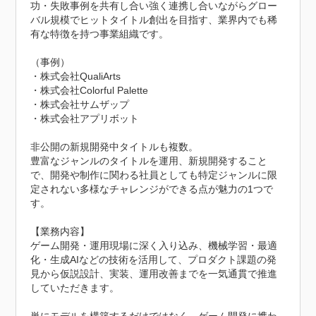
功・失敗事例を共有し合い強く連携し合いながらグロー
バル規模でヒットタイトル創出を目指す、業界内でも稀
有な特徴を持つ事業組織です。

（事例）

・株式会社QualiArts　

・株式会社Colorful Palette　

・株式会社サムザップ　

・株式会社アプリボット　

非公開の新規開発中タイトルも複数。 

豊富なジャンルのタイトルを運用、新規開発すること
で、開発や制作に関わる社員としても特定ジャンルに限
定されない多様なチャレンジができる点が魅力の1つで
す。

【業務内容】

ゲーム開発・運用現場に深く入り込み、機械学習・最適
化・生成AIなどの技術を活用して、プロダクト課題の発
見から仮説設計、実装、運用改善までを一気通貫で推進
していただきます。
