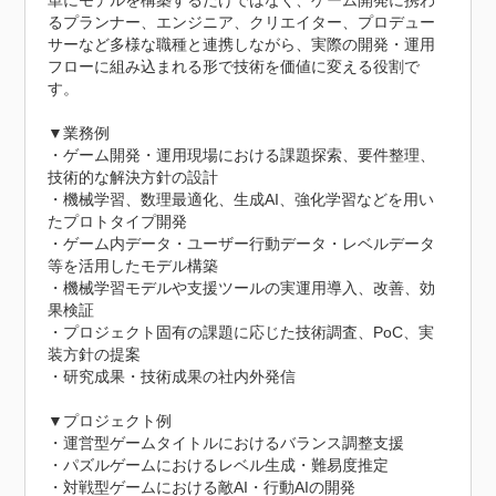
単にモデルを構築するだけではなく、ゲーム開発に携わ
るプランナー、エンジニア、クリエイター、プロデュー
サーなど多様な職種と連携しながら、実際の開発・運用
フローに組み込まれる形で技術を価値に変える役割で
す。

▼業務例

・ゲーム開発・運用現場における課題探索、要件整理、
技術的な解決方針の設計

・機械学習、数理最適化、生成AI、強化学習などを用い
たプロトタイプ開発

・ゲーム内データ・ユーザー行動データ・レベルデータ
等を活用したモデル構築

・機械学習モデルや支援ツールの実運用導入、改善、効
果検証

・プロジェクト固有の課題に応じた技術調査、PoC、実
装方針の提案

・研究成果・技術成果の社内外発信

▼プロジェクト例

・運営型ゲームタイトルにおけるバランス調整支援

・パズルゲームにおけるレベル生成・難易度推定

・対戦型ゲームにおける敵AI・行動AIの開発
