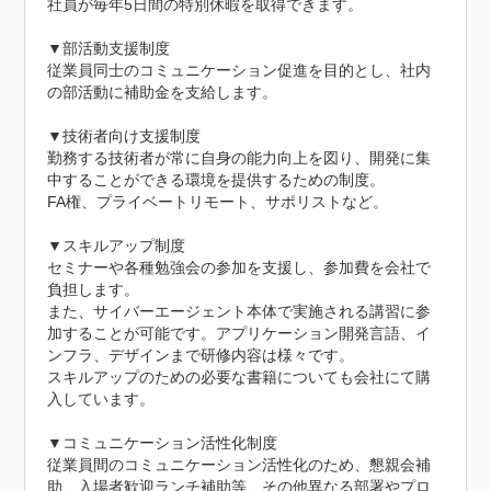
社員が毎年5日間の特別休暇を取得できます。

▼部活動支援制度

従業員同士のコミュニケーション促進を目的とし、社内
の部活動に補助金を支給します。

▼技術者向け支援制度

勤務する技術者が常に自身の能力向上を図り、開発に集
中することができる環境を提供するための制度。

FA権、プライベートリモート、サポリストなど。

▼スキルアップ制度

セミナーや各種勉強会の参加を支援し、参加費を会社で
負担します。

また、サイバーエージェント本体で実施される講習に参
加することが可能です。アプリケーション開発言語、イ
ンフラ、デザインまで研修内容は様々です。

スキルアップのための必要な書籍についても会社にて購
入しています。

▼コミュニケーション活性化制度

従業員間のコミュニケーション活性化のため、懇親会補
助、入場者歓迎ランチ補助等、その他異なる部署やプロ