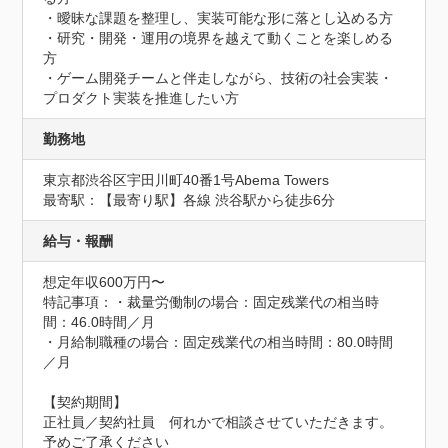
・曖昧な課題を整理し、実装可能な形に落とし込める方

・研究・開発・運用の境界を越えて動くことを楽しめる
方

・ゲーム開発チームと伴走しながら、技術の社会実装・
プロダクト実装を推進したい方
勤務地
東京都渋谷区宇田川町40番1号Abema Towers
最寄駅：【最寄り駅】各線 渋谷駅から徒歩6分
給与・報酬
想定年収600万円〜
特記事項：・裁量労働制の場合：固定残業代の相当時
間：46.0時間／月

・月給制職種の場合：固定残業代の相当時間：80.0時間
／月

【契約期間】

正社員／契約社員　何れかで相談させていただきます。
予めご了承ください
