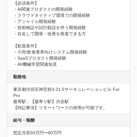
【必須条件】

・AI関連プロダクトの開発経験

・クラウドネイティブ環境での開発経験

・アジャイル開発経験

・技術検証や試行錯誤を伴う開発経験

・自走して開発・改善を推進できる方

【歓迎条件】

・小売/飲食業界向けシステム開発経験

・SaaSプロダクト開発経験

・AI/機械学習関連知見
勤務地
東京都渋谷区神宮前3-21-5サーキュレーションビル For 
Pro
最寄駅：【最寄り駅】渋谷駅

【特記事項】リモートワークの併用が可能です。
給与・報酬
想定月収50万円〜60万円