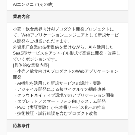
AIエンジニア(その他)
業務内容
小売・飲食業界向けAIプロダクト開発プロジェクトに
て、Webアプリケーションエンジニアとして新規サービ
ス開発をご担当いただきます。

外資系IT企業の技術提供を受けながら、AIを活用した
SaaS型サービスをアジャイル形式で高速に開発・改善し
ていくポジションです。

[具体的な業務内容]

・小売／飲食向けAIプロダクトのWebアプリケーション
開発

・AI機能を活用した新規サービスの設計・実装

・アジャイル開発による短サイクルでの機能改善

・クラウドネイティブ環境でのアプリケーション開発

・タブレット／スマートフォン向けシステム開発

・PoC（実証実験）から本番サービス化への推進

・技術検証・試行錯誤を含むプロダクト改善
応募条件