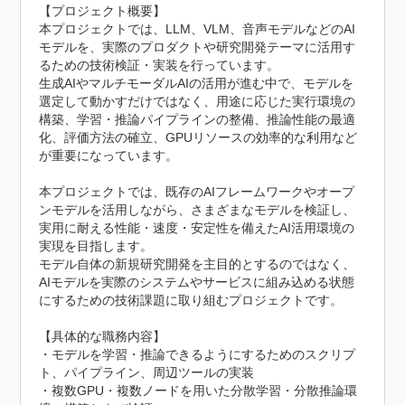
【プロジェクト概要】

本プロジェクトでは、LLM、VLM、音声モデルなどのAI
モデルを、実際のプロダクトや研究開発テーマに活用す
るための技術検証・実装を行っています。

生成AIやマルチモーダルAIの活用が進む中で、モデルを
選定して動かすだけではなく、用途に応じた実行環境の
構築、学習・推論パイプラインの整備、推論性能の最適
化、評価方法の確立、GPUリソースの効率的な利用など
が重要になっています。

本プロジェクトでは、既存のAIフレームワークやオープ
ンモデルを活用しながら、さまざまなモデルを検証し、
実用に耐える性能・速度・安定性を備えたAI活用環境の
実現を目指します。

モデル自体の新規研究開発を主目的とするのではなく、
AIモデルを実際のシステムやサービスに組み込める状態
にするための技術課題に取り組むプロジェクトです。

【具体的な職務内容】

・モデルを学習・推論できるようにするためのスクリプ
ト、パイプライン、周辺ツールの実装

・複数GPU・複数ノードを用いた分散学習・分散推論環