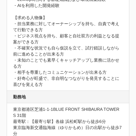
・AIを利用した開発経験

【求める人物像】

・担当業務に対してオーナーシップを持ち、自責で考え
て行動できる方

・ビジネス視点を持ち、顧客と自社双方の利益となる提
案ができる方

・不確実な状況でも自ら仮説を立て、試行錯誤しながら
前に進めることが出来る方

・未知のことでも素早くキャッチアップし業務に活かせ
る方

・相手を尊重したコミュニケーションが出来る方

・好奇心が旺盛で、非自明なつながりを発見することに
喜びを覚える方
勤務地
東京都港区芝浦1-1-1BLUE FRONT SHIBAURA TOWER 
S 31階
最寄駅：【最寄り駅】各線 浜松町駅から徒歩6分

東京臨海新交通臨海線（ゆりかもめ）日の出駅から徒歩7
分
