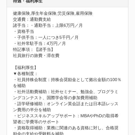
待遇・福利厚生
健康保険,厚生年金保険,労災保険,雇用保険
交通費：通勤費支給
諸手当：・通勤手当：上限6万円／月

・資格手当

・子供手当：一人につき5千円／月

・社外常駐手当：4万円／月
特記事項：【諸手当】

社員旅行の旅費・滞在費

【福利厚生】

▼各種制度：

・社員持株会制度：持株会奨励金として拠出金額の100％
を補助

・社外活動費補助：社外セミナー、勉強会、プログラミ
ングコンテスト、国際学会等の参加費用補助

・語学研修補助：オンライン英会話または日本語レッス
ン費用の半分を補助

・ビジネススキルアップサポート：MBAやPhDの取得希
望者に学費等のサポート

・資格取得補助：業務に関連のある資格に対し、合格奨
励金の支給や受験料を補助
