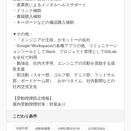
・産業医によるメンタルヘルスサポート

・ドリンク補助

・書籍購入補助

・キーボードなどの備品購入補助

▼その他：

・「エンジニアが主役」がモットーの会社

・Google Workspaceの各種アプリの他、コミュニケーシ
ョンツールとしてSlack、プロジェクト管理としてGitLab
を全社で利用

・勉強会、社内大学等、エンジニアの活動を奨励する成
長支援

・部活動（スキー部、ゴルフ部、テニス部、フットサル
部、ボードゲーム部）、おやつタイム、社内新聞などの
社内交流文化
【受動喫煙防止情報】
屋内受動喫煙対策：対策あり
こだわり条件
学歴不問
経験者優遇
10時以降出社OK
土日祝日休み