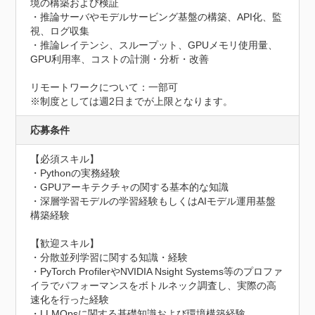
境の構築および検証

・推論サーバやモデルサービング基盤の構築、API化、監
視、ログ収集

・推論レイテンシ、スループット、GPUメモリ使用量、
GPU利用率、コストの計測・分析・改善

リモートワークについて：一部可

※制度としては週2日までが上限となります。
応募条件
【必須スキル】

・Pythonの実務経験

・GPUアーキテクチャの関する基本的な知識

・深層学習モデルの学習経験もしくはAIモデル運用基盤
構築経験

【歓迎スキル】

・分散並列学習に関する知識・経験

・PyTorch ProfilerやNVIDIA Nsight Systems等のプロファ
イラでパフォーマンスをボトルネック調査し、実際の高
速化を行った経験

・LLMOpsに関する基礎知識および環境構築経験
