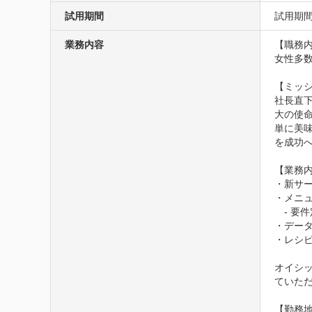
試用期間
試用期間
業務内容
【職務内
女性多
【ミッシ
社長直
大の使命
単に美
を成功
【業務内
・新サー
・メニュ
　- 要
・データ
・レシピ
オイシ
ていただ
【勤務地