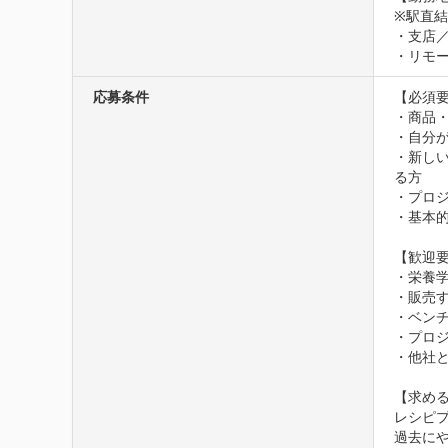
※駅直結
・支店／
・リモ
応募条件
【必須要
・商品・
・自分が
・新し
る方

・プロ
・基本的
【歓迎要
・栄養
・販売す
・ベン
・プロ
・他社と
【求める
レシピ
過去に