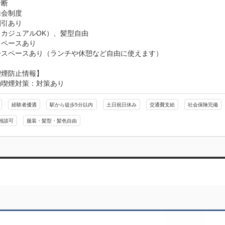
断

会制度

引あり

カジュアルOK）、髪型自由

ペースあり

ースペースあり（ランチや休憩など自由に使えます）
喫煙防止情報】
動喫煙対策：対策あり
経験者優遇
駅から徒歩5分以内
土日祝日休み
交通費支給
社会保険完備
相談可
服装・髪型・髪色自由