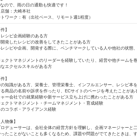
なので、雨の日の通勤も快適です！

店舗：大崎本社

ートワーク：有（出社ベース、リモート週1程度）
件】

レシピ企画経験のある方

開発したレシピの改善をしてきたことがある方

いレシピや企画、開発する際に、ベンチマークしている人や他社の状態
ジェクトマネジメントのリーダーを経験していたり、経営や他チームを巻
なエクセルスキルがある方

件】

学の知識がある方、栄養士、管理栄養士、インフルエンサー、レシピ本を
る商品の名前や訴求を作ったり、ECサイトのページを考えたことがある
チャー会社での就業経験や新サービス立ち上げに携わったことがある方

ジェクトマネジメント・チームマネジメント・育成経験

のコラボ・アライアンス経験

人物像】

プロデューサーは、会社全体の経営方針を理解し、企画マネージャーと二
やったことがないことも多くなるため、課題や問題がでてきたときは、