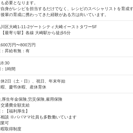
も必要となります。

ご自身がレシピを担当するだけでなく、レシピのスペシャリストを育成
、後輩の育成に携わってきた経験がある方は向いています。
川区大崎1-11-2ゲートシティ大崎イーストタワー5F
【最寄り駅】各線 大崎駅から徒歩5分
600万円〜800万円
項：昇給有無：有
18:30
：1時間
休2日（土・日）、祝日、年末年始

休暇、慶弔休暇、産休育休
,厚生年金保険,労災保険,雇用保険
：交通費全額支給
：【福利厚生】

相談 ※パパママ社員も多数働いています

業可

暇取得制度
