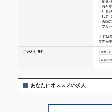
・健康診
・持ち株
・社員割
・服装（
・仮眠ス
・フリ
【受動
屋内受
こだわり条件
学歴不問
時短勤務
あなたにオススメの求人