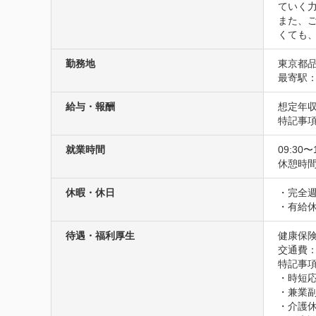
ていく力
また、
くても
勤務地
東京都品
最寄駅：
給与・報酬
想定年収
特記事
就業時間
09:30〜
休憩時間
休暇・休日
・完全週
・有給
待遇・福利厚生
健康保険
交通費
特記事項
・時短応
・兼業副
・介護休