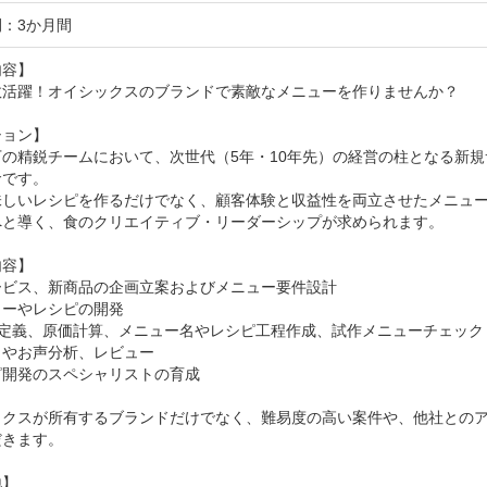
：3か月間
容】

数活躍！オイシックスのブランドで素敵なメニューを作りませんか？

ョン】

下の精鋭チームにおいて、次世代（5年・10年先）の経営の柱となる新
です。

味しいレシピを作るだけでなく、顧客体験と収益性を両立させたメニュ
へと導く、食のクリエイティブ・リーダーシップが求められます。

容】

ビス、新商品の企画立案およびメニュー要件設計

ーやレシピの開発

件定義、原価計算、メニュー名やレシピ工程作成、試作メニューチェック

やお声分析、レビュー

開発のスペシャリストの育成

ックスが所有するブランドだけでなく、難易度の高い案件や、他社との
きます。

】
