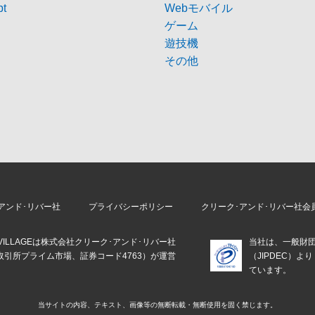
pt
Webモバイル
ゲーム
遊技機
その他
アンド･リバー社
プライバシーポリシー
クリーク･アンド･リバー社会
E VILLAGEは株式会社クリーク･アンド･リバー社
当社は、一般財
取引所プライム市場、証券コード4763）が運営
（JIPDEC）
。
ています。
当サイトの内容、テキスト、画像等の
無断転載・無断使用を固く禁じます。