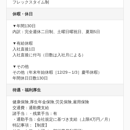
フレックスタイム制
休暇・休日
▼年間130日

内訳：完全週休二日制、土曜日曜祝日、夏期5日

▼有給休暇

入社直後1日

入社直後に付与（日数は入社月による）

▼その他

その他（年末年始休暇［12/29～1/3］慶弔休暇）
年間休日日数130日
待遇・福利厚生
健康保険,厚生年金保険,労災保険,雇用保険
交通費：通勤費支給
諸手当：・残業手当：有

・通勤手当：会社規定に基づき支給（上限4万円／月）
特記事項：【制度】
