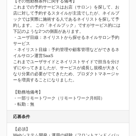
【その他勤務条件に関する備考】

これまでの予約サービスはお店（サロン）を探して、お
店に対して予約するスタイルが主流でしたが、ネイルブ
ックでは実際に施術する人であるネイリストを探して予
約します。 この「ネイルブック」ですがサービス的には
下記のような2つの側面があります。   

・ユーザ目線：ネイリストから探せるネイルサロン予約
サービス

・ネイリスト目線：予約管理や顧客管理などができるネ
イルサロン運営SaaS   

これまでユーザサイドとネイリストサイドで担当を分け
ずにやってきましたが、サービスが成長し規模が大きく
なり分業の必要がでてきたため、プロダクトマネージャ
ーを増員することになりました。

【勤務地備考】

・一部リモートワーク（リモートワーク月8回）

・転勤：無
応募条件
【必須】

Webシステム開発・運用の経験（フロントエンド／バッ