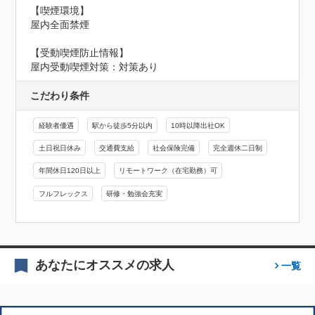
【喫煙環境】

屋内全面禁煙
【受動喫煙防止情報】
屋内受動喫煙対策：対策あり
こだわり条件
経験者優遇
駅から徒歩5分以内
10時以降出社OK
土日祝日休み
交通費支給
社会保険完備
完全週休二日制
年間休日120日以上
リモートワーク（在宅勤務）可
フルフレックス
研修・勉強会充実
あなたにオススメの求人
一覧