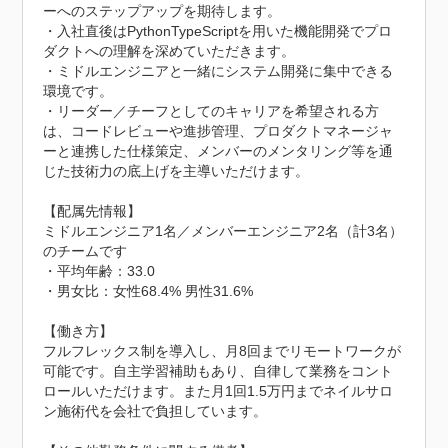
ーへのステップアップを期待します。

・入社直後はPythonTypeScriptを用いた機能開発でプロ
ダクトへの理解を深めていただきます。

・ミドルエンジニアと一緒にシステム開発に集中できる
環境です。

・リーダー／チーフとしてのキャリアを希望される方
は、コードレビューや進捗管理、プロダクトマネージャ
ーと連携した仕様策定、メンバーのメンタリング等を通
じた技術力の底上げを主導いただけます。

【配属先情報】

ミドルエンジニア1名／メンバーエンジニア2名（計3名）
のチームです

・平均年齢：33.0

・男女比：女性68.4% 男性31.6%

【働き方】

フルフレックス制を導入し、月8回までリモートワークが
可能です。自主学習補助もあり、自律して業務をコント
ロールいただけます。また月1回1.5万円までネイルサロ
ン施術代を会社で負担しています。  
