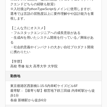
クエンドどちらの経験も歓迎）

※入社後はPythonTypeScriptをメインに使用しますが、
選考では言語の習熟度以上に要件理解やや設計能力を重
視します。   

【こんな方にオススメ】 

・フルスタックエンジニアへの成長意欲がある

・生成AIを用いたシステム開発を行っている／興味があ
る

・社会的意義やインパクトの大きい自社プロダクト開発
に携わりたい   

【学歴】

高校 専修 短大 高専大学 大学院
勤務地
東京都港区西新橋1-15-5内幸町ケイズビル6F
最寄駅：【最寄り駅】都営地下鉄三田線 内幸町駅から徒
歩1分

各線 新橋駅から徒歩6分