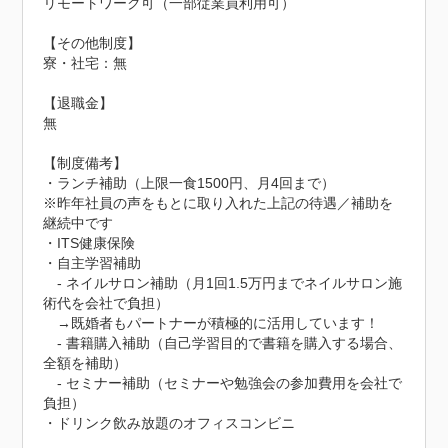
リモートワーク可（一部従業員利用可）

【その他制度】

寮・社宅：無

【退職金】

無

【制度備考】

・ランチ補助（上限一食1500円、月4回まで）

※昨年社員の声をもとに取り入れた上記の待遇／補助を
継続中です

・ITS健康保険

・自主学習補助

　- ネイルサロン補助（月1回1.5万円までネイルサロン施
術代を会社で負担）

　→既婚者もパートナーが積極的に活用しています！

　- 書籍購入補助（自己学習目的で書籍を購入する場合、
全額を補助）

　- セミナー補助（セミナーや勉強会の参加費用を会社で
負担）

・ドリンク飲み放題のオフィスコンビニ
