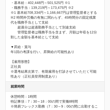
・基本給：402,448円～501,525円 ※1

・職務手当：139,219円～173,475円 ※2

※1 基本給708,334円～1,166,667円は管理監督者とする

※2 時間外労働の有無に関わらず、45時間分の固定残業
代を職務手当として支給

　　超過分は超過勤務手当として別途支給

　　管理監督者は職務手当を含まず、月額は年収を12分
割した金額を基本給として支給

▼昇給・賞与

年1回の考課を行い、昇降給の可能性あり

【雇用形態】

正社員

※選考結果次第で、有期雇用を打診させていただく可能
性あり（正社員登用制度あり）
就業時間
休憩時間：1時間
特記事項：7：30～18：00の間で実働8時間

※簡易フレックス勤務（7：30～9：00の間に出勤するこ