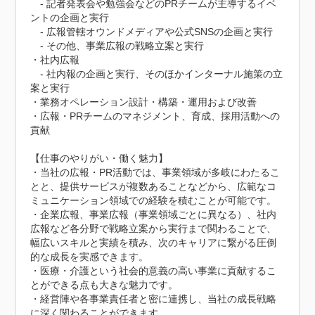
　- 記者発表会や勉強会などのPRチームが主導するイベ
ントの企画と実行

　- 広報管轄オウンドメディアや公式SNSの企画と実行

　- その他、事業広報の戦略立案と実行

・社内広報

　- 社内報の企画と実行、そのほかインターナル施策の立
案と実行

・業務オペレーション設計・構築・運用および改善

・広報・PRチームのマネジメント、育成、採用活動への
貢献

【仕事のやりがい・働く魅力】

・当社の広報・PR活動では、事業領域が多岐にわたるこ
とと、提供サービスが複数あることなどから、広範なコ
ミュニケーション領域での経験を積むことが可能です。

・企業広報、事業広報（事業領域ごとに異なる）、社内
広報など各分野で戦略立案から実行まで関わることで、
幅広いスキルと実績を積み、次のキャリアに繋がる圧倒
的な成長を実感できます。

・医療・介護という社会的意義の高い事業に貢献するこ
とができる点も大きな魅力です。

・経営陣や各事業責任者と密に連携し、当社の成長戦略
に深く関わることができます。
