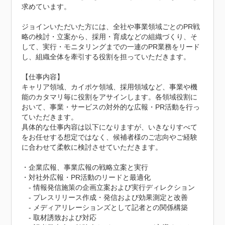
求めています。

ジョインいただいた方には、全社や事業領域ごとのPR戦
略の検討・立案から、採用・育成などの組織づくり、そ
して、実行・モニタリングまでの一連のPR業務をリード
し、組織全体を牽引する役割を担っていただきます。

【仕事内容】

キャリア領域、カイポケ領域、採用領域など、事業や機
能のカタマリ毎に役割をアサインします。各領域役割に
おいて、事業・サービスの対外的な広報・PR活動を行っ
ていただきます。

具体的な仕事内容は以下になりますが、いきなりすべて
をお任せする想定ではなく、候補者様のご志向やご経験
に合わせて柔軟に検討させていただきます。

・企業広報、事業広報の戦略立案と実行

・対社外広報・PR活動のリードと最適化

　- 情報発信施策の企画立案および実行ディレクション

　- プレスリリース作成・発信および効果測定と改善

　- メディアリレーションズとして記者との関係構築

　- 取材誘致および対応
