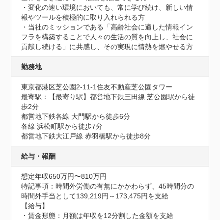
・変化の速い環境においても、常に学び続け、新しい情
報やツールを積極的に取り入れられる方

・当社のミッションである「高齢社会に適した情報イン
フラを構築することで人々の生活の質を向上し、社会に
貢献し続ける」に共感し、その実現に情熱を燃やせる方
勤務地
東京都港区芝公園2-11-1住友不動産芝公園タワー
最寄駅：【最寄り駅】都営地下鉄三田線 芝公園駅から徒
歩2分 

都営地下鉄各線 大門駅から徒歩6分 

各線 浜松町駅から徒歩7分 

都営地下鉄大江戸線 赤羽橋駅から徒歩8分
給与・報酬
想定年収650万円〜810万円
特記事項：時間外労働の有無にかかわらず、45時間分の
時間外手当として139,219円～173,475円を支給

【給与】

・賃金形態：月額は年収を12分割した金額を支給
