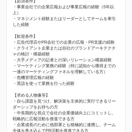
【必須条件】

・事業会社での企業広報および事業広報の経験（5年以
上）

・マネジメント経験またはリーダーとしてチームを牽引
した経験

【歓迎条件】

・広告代理店やPR会社での企業の広報・PR支援の経験

・クライアント企業または自社のブランドアーキテクチ
ャの検討・構築経験

・大手メディアの記者との深いリレーション構築経験

・マーケティング業務の経験（特に認知から獲得までの
一連のマーケティングファネルを理解している方）

・危機管理広報の経験

・英語を使って業務を行った経験

【求める人物像等】

・自ら課題を見つけ、解決策を主体的に実行できるリー
ダーシップをお持ちの方

・中長期的な視点で会社の企業価値向上にコミットし、
戦略的に広報活動を推進できる方

・企業成長のために他部署とも積極的に連携し、チーム
全体を巻き込んでPR活動を推進できる方
