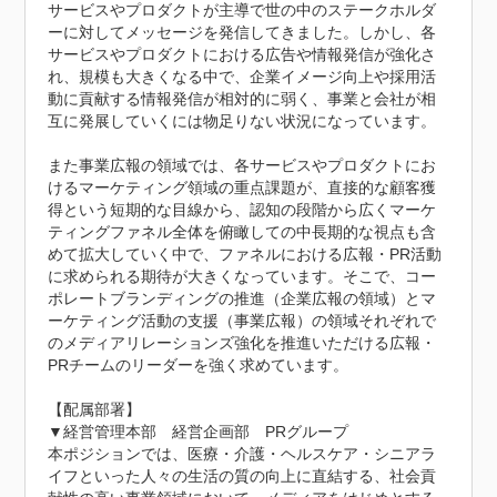
サービスやプロダクトが主導で世の中のステークホルダ
ーに対してメッセージを発信してきました。しかし、各
サービスやプロダクトにおける広告や情報発信が強化さ
れ、規模も大きくなる中で、企業イメージ向上や採用活
動に貢献する情報発信が相対的に弱く、事業と会社が相
互に発展していくには物足りない状況になっています。

また事業広報の領域では、各サービスやプロダクトにお
けるマーケティング領域の重点課題が、直接的な顧客獲
得という短期的な目線から、認知の段階から広くマーケ
ティングファネル全体を俯瞰しての中長期的な視点も含
めて拡大していく中で、ファネルにおける広報・PR活動
に求められる期待が大きくなっています。そこで、コー
ポレートブランディングの推進（企業広報の領域）とマ
ーケティング活動の支援（事業広報）の領域それぞれで
のメディアリレーションズ強化を推進いただける広報・
PRチームのリーダーを強く求めています。

【配属部署】

▼経営管理本部　経営企画部　PRグループ

本ポジションでは、医療・介護・ヘルスケア・シニアラ
イフといった人々の生活の質の向上に直結する、社会貢