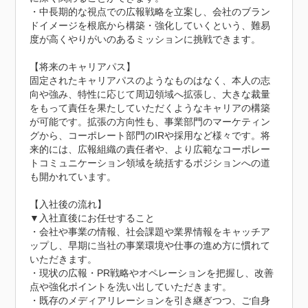
・中長期的な視点での広報戦略を立案し、会社のブラン
ドイメージを根底から構築・強化していくという、難易
度が高くやりがいのあるミッションに挑戦できます。

【将来のキャリアパス】

固定されたキャリアパスのようなものはなく、本人の志
向や強み、特性に応じて周辺領域へ拡張し、大きな裁量
をもって責任を果たしていただくようなキャリアの構築
が可能です。拡張の方向性も、事業部門のマーケティン
グから、コーポレート部門のIRや採用など様々です。将
来的には、広報組織の責任者や、より広範なコーポレー
トコミュニケーション領域を統括するポジションへの道
も開かれています。

【入社後の流れ】

▼入社直後にお任せすること

・会社や事業の情報、社会課題や業界情報をキャッチア
ップし、早期に当社の事業環境や仕事の進め方に慣れて
いただきます。

・現状の広報・PR戦略やオペレーションを把握し、改善
点や強化ポイントを洗い出していただきます。

・既存のメディアリレーションを引き継ぎつつ、ご自身