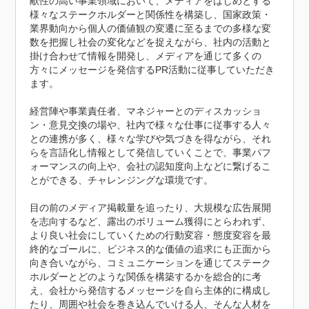
献性の高い事業領域において、メディアをはじめとする
様々なステークホルダーと関係性を構築し、国家政策・
業界動向から個人の価値観の変遷に至るまでの多様な変
数を把握し社会の変化などを捉えながら、社内の活動と
掛け合わせて情報を開発し、メディアを通じて多くの
方々にメッセージを発信するPR活動に従事していただき
ます。

経営陣や事業責任者、マネジャーとのディスカッショ
ン・意見交換の場や、社内で様々な仕事に従事する人々
との連携が多く、様々な学びや気づきを得ながら、それ
らを言語化し情報として発信していくことで、事業パフ
ォーマンスの向上や、会社の認知度向上などに繋げるこ
とができる、チャレンジングな環境です。

目の前のメディア掲載量を追ったり、大規模な広告展開
を志向するなど、露出のボリューム獲得にとらわれず、
より良い社会にしていくための行動変容・態度変容を最
終的なゴールに、ビジネス的な価値の追求にも正面から
向き合いながら、コミュニケーションを通じてステーク
ホルダーとどのような関係を構築するかを総合的に考
え、会社から発信するメッセージを自ら主体的に構成し
たり、周囲や社会を巻き込んでいける人、そんな人材を