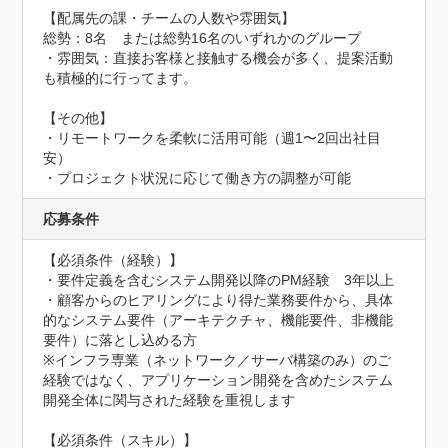
【配属先の課・チームの人数や雰囲気】

総勢：8名　または総勢16名のいずれかのグループ

・雰囲気：直接お客様と接触する機会が多く、提案活動
も積極的に行ってます。

【その他】

・リモートワークを柔軟に活用可能（週1〜2回出社目
安）

・プロジェクト状況に応じて働き方の調整が可能
応募条件
【必須条件（経験）】

・要件定義を含むシステム開発以降のPM経験　3年以上

・顧客からのヒアリングにより得た業務要件から、具体
的なシステム要件（アーキテクチャ、機能要件、非機能
要件）に落とし込める方

※インフラ専業（ネットワーク／サーバ構築のみ）のご
経験ではなく、アプリケーション開発を含めたシステム
開発全体に関与された経験を重視します

【必須条件（スキル）】
