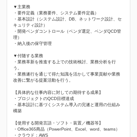
▼主業務

・要件定義（業務要件、システム要件定義）

・基本設計（システム設計、DB、ネットワーク設計、セ
キュリティ設計）

・開発ベンダコントロール（ベンダ選定、ベンダQCD管
理）

・納入後の保守管理

▼付随する業務

・業務革新を推進する上での技術検討、業務分析を行
う。

・業務遂行を通じて得た知識を活かして事業貢献や業務
改善に繋がる提案活動を行う。

【具体的な仕事内容に対しての期待する成果】

・プロジェクトのQCD目標達成

・基本設計に基づくシステム導入の完遂と運用の仕組み
構築

【使用する開発言語・ソフト・装置／機器等】

・Office365商品（PowerPoint、Excel、word、teams）

・クラウド：AWS
