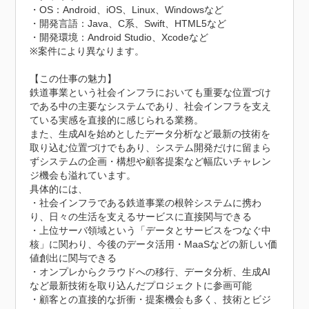
・OS：Android、iOS、Linux、Windowsなど

・開発言語：Java、C系、Swift、HTML5など

・開発環境：Android Studio、Xcodeなど

※案件により異なります。

【この仕事の魅力】

鉄道事業という社会インフラにおいても重要な位置づけ
である中の主要なシステムであり、社会インフラを支え
ている実感を直接的に感じられる業務。

また、生成AIを始めとしたデータ分析など最新の技術を
取り込む位置づけでもあり、システム開発だけに留まら
ずシステムの企画・構想や顧客提案など幅広いチャレン
ジ機会も溢れています。

具体的には、

・社会インフラである鉄道事業の根幹システムに携わ
り、日々の生活を支えるサービスに直接関与できる

・上位サーバ領域という「データとサービスをつなぐ中
核」に関わり、今後のデータ活用・MaaSなどの新しい価
値創出に関与できる

・オンプレからクラウドへの移行、データ分析、生成AI
など最新技術を取り込んだプロジェクトに参画可能

・顧客との直接的な折衝・提案機会も多く、技術とビジ