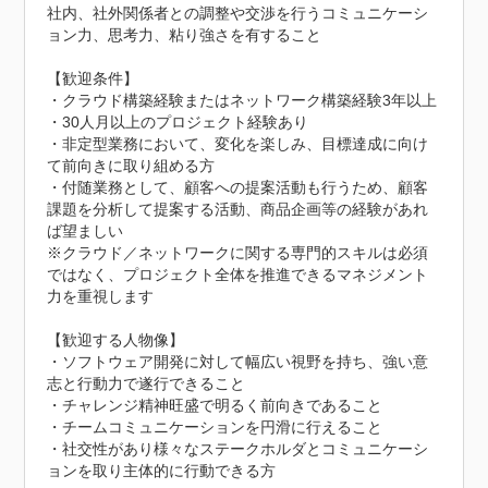
社内、社外関係者との調整や交渉を行うコミュニケーシ
ョン力、思考力、粘り強さを有すること

【歓迎条件】

・クラウド構築経験またはネットワーク構築経験3年以上

・30人月以上のプロジェクト経験あり

・非定型業務において、変化を楽しみ、目標達成に向け
て前向きに取り組める方

・付随業務として、顧客への提案活動も行うため、顧客
課題を分析して提案する活動、商品企画等の経験があれ
ば望ましい

※クラウド／ネットワークに関する専門的スキルは必須
ではなく、プロジェクト全体を推進できるマネジメント
力を重視します

【歓迎する人物像】

・ソフトウェア開発に対して幅広い視野を持ち、強い意
志と行動力で遂行できること

・チャレンジ精神旺盛で明るく前向きであること

・チームコミュニケーションを円滑に行えること

・社交性があり様々なステークホルダとコミュニケーシ
ョンを取り主体的に行動できる方