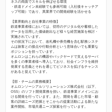
ネスの両面でスキルを伸ばせる環境

・鉄道ドメイン未経験でも参画可能（入社後キャッチア
ップ可能）であり、異業界での開発経験を活かせる

【業界動向と自社事業の特徴】

鉄道事業者様においては、切符のデジタル化や蓄積した
データを活用した価値創出など様々な経営施策を検討・
実施されています。

その状況下において、改札機や券売機を含む駅務システ
ムは旅客との接点や行動分析という意味合いでも重要な
ポジションを担っています。

オムロンはこれらの機器やバックヤードで支えるサーバ
を多くの事業者様へ導入しており、社会インフラを維持
発展する意義とそれを通じてビジネスを拡げるチャンス
があると捉えています。

【部・チームの業務概要】

オムロンソーシアルソリューションズ株式会社（以下、
OSS）のソフト開発業務を担い、鉄道事業ドメインにお
ける開発を行っています。また、開発を通じた市場・顧
客の詳細ニーズ把握とそこからの提案活動による新たな
案件開拓、市場共通ニーズ探索を行っています。
