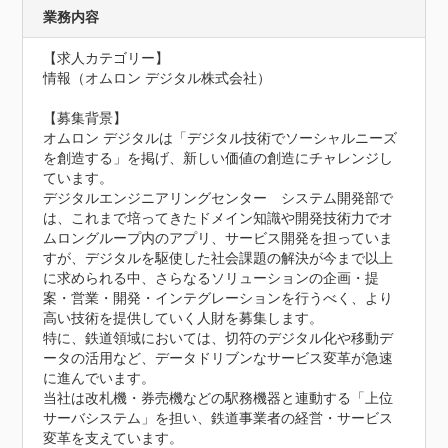
業務内容
【求人カテゴリー】

情報（オムロン デジタル株式会社）

【募集背景】

オムロン デジタルは「デジタル技術でソーシャルニーズ
を創造する」を掲げ、新しい価値の創造にチャレンジし
ています。

デジタルエンジニアリングセンター　システム開発部で
は、これまで培ってきたドメイン知識や開発技術力でオ
ムロングループ内のアプリ、サービス開発を担っていま
すが、デジタルを駆使した社会課題の解決が今まで以上
に求められる中、さらなるソリューションの企画・提
案・営業・開発・インテグレーションを行うべく、より
高い技術を提供していく人財を募集します。

特に、鉄道領域においては、切符のデジタル化や移動デ
ータの活用など、データドリブンなサービス変革が急速
に進んでいます。

当社は改札機・券売機などの駅務機器と連動する「上位
サーバシステム」を担い、鉄道事業者の経営・サービス
変革を支えています。
