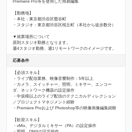
Premiere Pro等を使用した簡易編集

【勤務地】

・本社：東京都渋谷区鶯谷町

・スタジオ：東京都渋谷区桜丘町（本社から徒歩数分）

▼就業場所について

原則スタジオ勤務となります。

週4スタジオ勤務、週1リモートワークのイメージです。
応募条件
【必須スキル】

・ライブ配信業務、映像音響制作：5年以上

・カメラ、スイッチャー、照明、ミキサー、エンコー
ダ、ネットワーク機器の設定操作

・中規模以上のライブ配信のテクニカルディレクション
／プロジェクトマネジメント経験

・Premiere Proおよび Photoshop等の映像画像編集経験

【歓迎スキル】

・vMix、デジタルミキサー（PA）の設定操作

・照明、DMXの設定操作
