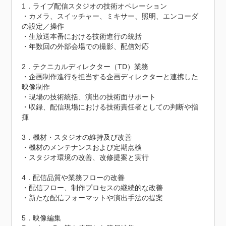
1．ライブ配信スタジオの技術オペレーション

・カメラ、スイッチャー、ミキサー、照明、エンコーダ
の設定／操作

・生放送本番における技術進行の統括

・年数回の外部会場での撮影、配信対応

2．テクニカルディレクター（TD）業務

・企画制作進行を担当する企画ディレクターと連携した
映像制作

・現場の技術統括、演出の技術面サポート

・収録、配信現場における技術責任者としての判断や指
揮

3．機材・スタジオの維持及び改善

・機材のメンテナンスおよび定期点検

・スタジオ環境の改善、改修提案と実行

4．配信品質や業務フローの改善

・配信フロー、制作プロセスの継続的な改善

・新たな配信フォーマットや演出手法の提案

5．映像編集
