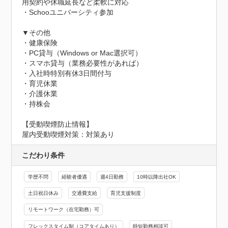
用契約や休職延長など柔軟に対応

・Schooユニバーシティ参加

▼その他

・健康保険

・PC貸与（Windows or Mac選択可）

・スマホ貸与（業務必要性があれば）

・入社時特別有休3日間付与

・育児休業

・介護休業

・持株会
【受動喫煙防止情報】
屋内受動喫煙対策：対策あり
こだわり条件
学歴不問
経験者優遇
週4日勤務
10時以降出社OK
土日祝日休み
交通費支給
育児支援制度
リモートワーク（在宅勤務）可
フレックスタイム制（コアタイムあり）
時短勤務相談可