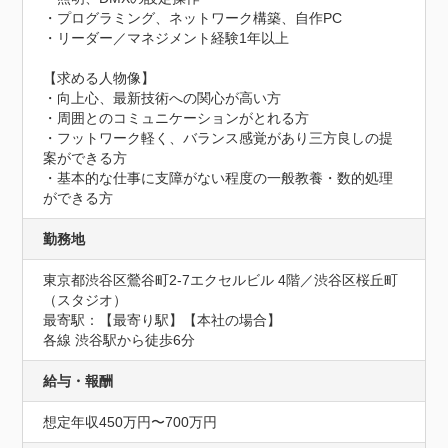
・プログラミング、ネットワーク構築、自作PC

・リーダー／マネジメント経験1年以上

【求める人物像】

・向上心、最新技術への関心が高い方

・周囲とのコミュニケーションがとれる方

・フットワーク軽く、バランス感覚があり三方良しの提
案ができる方

・基本的な仕事に支障がない程度の一般教養・数的処理
ができる方
勤務地
東京都渋谷区鶯谷町2-7エクセルビル 4階／渋谷区桜丘町
（スタジオ）
最寄駅：【最寄り駅】【本社の場合】

各線 渋谷駅から徒歩6分
給与・報酬
想定年収450万円〜700万円