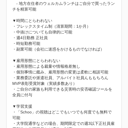
　‐ 地方在住者のウェルカムランチはご自分で買ったラン
チを精算可能

▼時間にとらわれない

・フレックスタイム制（清算期間：1か月）

・中抜けについても自律的に可能

・週4日勤務 正社員

・時短勤務可能

・副業可能（会社に迷惑をかけるものでなければ）

▼雇用形態にとらわれない

・雇用形態による裁量や情報格差無し

・個別事情に鑑み、雇用形態の変更は柔軟に相談可能

・業務委託や派遣社員、アルバイト社員んももちろん
MVP表彰受賞対象（実績多数あり）

・ご自分の家族も利用できる災害時の安否確認ツールを
全員に付与

▼学習支援

・「Schoo」の視聴はどこでもいつでも何度でも無料で
可能

・大学院通学などの場合、期間限定での週3以下正社員雇