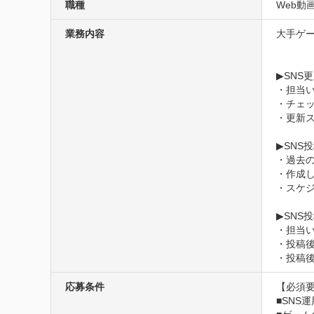
職種
Web動画
業務内容
大手ゲー
▶SNS
・担当
・チェ
・更新ス
▶SNS
・過去
・作成し
・スケ
▶SNS投
・担当い
・投稿後
・投稿
応募条件
【必須要
■SNS