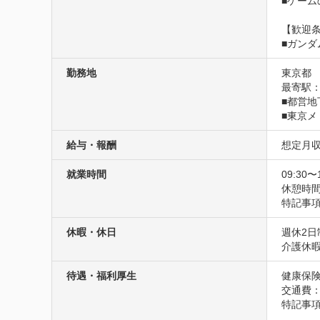
■ゲーム
【歓迎条
■ガンダ
勤務地
東京都
最寄駅：
■都営地
■東京メ
給与・報酬
想定月収
就業時間
09:30〜
休憩時
特記事
休暇・休日
週休2
介護休
待遇・福利厚生
健康保険
交通費
特記事