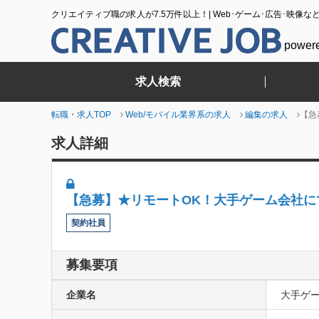
クリエイティブ職の求人が7.5万件以上！| Web･ゲーム･広告･映像な
power
求人検索
転職・求人TOP
Web/モバイル業界系の求人
編集の求人
【急
求人詳細
【急募】★リモートOK！大手ゲーム会社に
契約社員
募集要項
企業名
大手ゲ