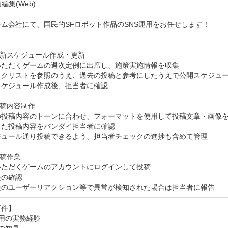
編集(Web)
ム会社にて、国民的SFロボット作品のSNS運用をお任せします！

更新スケジュール作成・更新

いただくゲームの週次定例に出席し、施策実施情報を収集

ックリストを参照のうえ、過去の投稿と参考にしたうえで公開スケジュー
ケジュール作成後、担当者に確認

投稿内容制作

の投稿内容のトーンに合わせ、フォーマットを使用して投稿文章・画像を
た投稿内容をバンダイ担当者に確認

ジュール通り投稿できるよう、担当者チェックの進捗も含めて管理

稿作業

ただくゲームのアカウントにログインして投稿

の確認

後のユーザーリアクション等で異常が検知された場合は担当者に報告
件】

運用の実務経験
