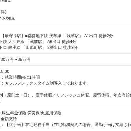
の知見

件】

ムの知見
【最寄り駅】■都営地下鉄 浅草線 「浅草駅」 A1出口 徒歩2分

下鉄 大江戸線 「蔵前駅」 A6出口 徒歩4分

トロ 銀座線 「田原町駅」 2番出口 徒歩9分
30万円〜35万円
18:00
間：就業時間内に1時間
項：★フルフレックスタイム制導入しております。
日制（原則土・日）、夏季休暇／リフレッシュ休暇、慶弔休暇、年次有給
暇
,厚生年金保険,労災保険,雇用保険
：全額支給
項：【諸手当】在宅勤務手当（在宅勤務契約の場合、通勤手当は支給さ