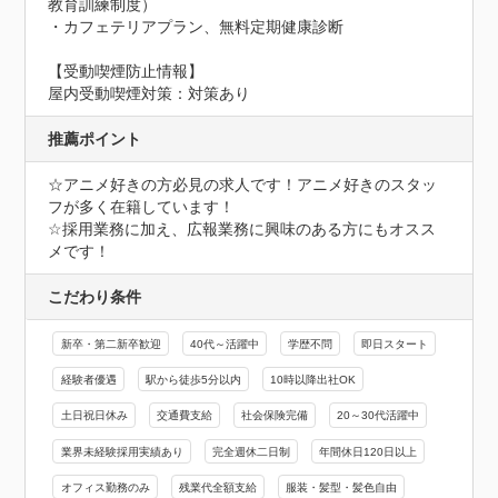
教育訓練制度） 

・カフェテリアプラン、無料定期健康診断
【受動喫煙防止情報】
屋内受動喫煙対策：対策あり
推薦ポイント
☆アニメ好きの方必見の求人です！アニメ好きのスタッ
フが多く在籍しています！

☆採用業務に加え、広報業務に興味のある方にもオスス
メです！
こだわり条件
新卒・第二新卒歓迎
40代～活躍中
学歴不問
即日スタート
経験者優遇
駅から徒歩5分以内
10時以降出社OK
土日祝日休み
交通費支給
社会保険完備
20～30代活躍中
業界未経験採用実績あり
完全週休二日制
年間休日120日以上
オフィス勤務のみ
残業代全額支給
服装・髪型・髪色自由