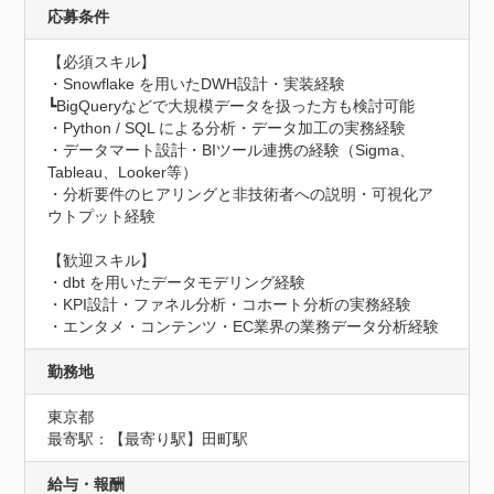
応募条件
【必須スキル】

・Snowflake を用いたDWH設計・実装経験

┗BigQueryなどで大規模データを扱った方も検討可能

・Python / SQL による分析・データ加工の実務経験

・データマート設計・BIツール連携の経験（Sigma、
Tableau、Looker等）

・分析要件のヒアリングと非技術者への説明・可視化ア
ウトプット経験

【歓迎スキル】

・dbt を用いたデータモデリング経験

・KPI設計・ファネル分析・コホート分析の実務経験

・エンタメ・コンテンツ・EC業界の業務データ分析経験
勤務地
東京都
最寄駅：【最寄り駅】田町駅
給与・報酬