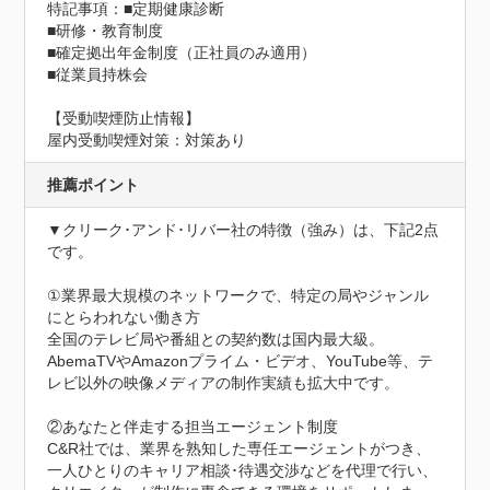
特記事項：■定期健康診断

■研修・教育制度

■確定拠出年金制度（正社員のみ適用）

■従業員持株会
【受動喫煙防止情報】
屋内受動喫煙対策：対策あり
推薦ポイント
▼クリーク･アンド･リバー社の特徴（強み）は、下記2点
です。

①業界最大規模のネットワークで、特定の局やジャンル
にとらわれない働き方

全国のテレビ局や番組との契約数は国内最大級。
AbemaTVやAmazonプライム・ビデオ、YouTube等、テ
レビ以外の映像メディアの制作実績も拡大中です。

②あなたと伴走する担当エージェント制度

C&R社では、業界を熟知した専任エージェントがつき、
一人ひとりのキャリア相談･待遇交渉などを代理で行い、