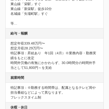
東山線「栄駅」すぐ

東山線「新栄駅」徒歩10分

名城線「矢場町駅」すぐ

等…
給与・報酬
想定年収339.48万円〜
想定月収28.29万円〜
特記事項：昇給あり　年1回（4月）※業務内容・勤務実
績をもとに改定

時間外労働の有無にかかわらず、30.0時間分の時間外手
当として51,800円～を支給
就業時間
特記事項：※勤務する時間帯は、配属となるテレビ局や
担当番組などによって異なります。

フレックスタイム制
休暇・休日