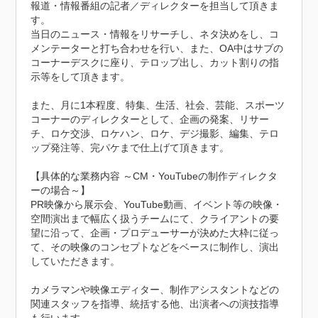
報道・情報番組の記者／ディレクターを担当して頂きま
す。

当日のニュース・情報をリサーチし、ネタ決めをし、コ
メンテーターと打ち合わせを行い、また、OA中はサブの
コーナーデスクに座り、テロップ出し、カット割りの指
示等をして頂きます。

また、月に1本程度、特集、生活、社会、芸能、スポーツ
コーナーのディレクターとして、企画の発案、リサー
チ、ロケ交渉、ロケハン、ロケ、デジ撮影、編集、テロ
ップ発注等、完パケまで仕上げて頂きます。

【具体的な業務内容 ～CM・YouTubeの制作ディレクタ
ーの場合～】

PR映像から展示会、YouTube動画、イベント等の映像・
空間演出まで幅広く扱うチームにて、クライアントの要
望に沿って、企画・プロデューサーが決めた大枠に従っ
て、その映像のコンセプトなどをベースに制作し、演出
していただきます。

カメラマンや映像エディター、制作アシスタントなどの
関連スタッフを指導、統括する他、出演者への演技指導