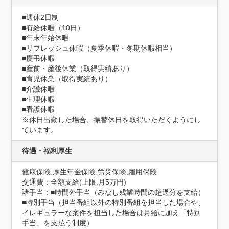
■週休2日制

■有給休暇（10日）

■年末年始休暇

■リフレッシュ休暇（夏季休暇・冬期休暇相当）

■慶弔休暇

■産前・産後休業（取得実績あり）

■育児休業（取得実績あり）

■介護休暇

■生理休暇

■看護休暇

※休日出勤した場合、振替休日を取得いただくようにし
ています。
待遇・福利厚生
健康保険,厚生年金保険,労災保険,雇用保険
交通費：全額支給(上限:月5万円)
諸手当：■時間外手当（みなし残業時間の超過分を支給）

■特別手当（担当番組以外の特別番組を担当した場合や、
イレギュラーな案件を担当した場合は月給に加え「特別
手当」を支払う制度）