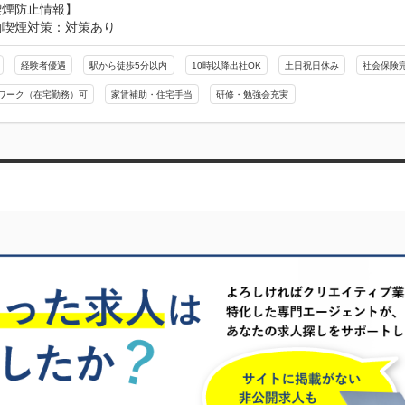
喫煙防止情報】
動喫煙対策：対策あり
経験者優遇
駅から徒歩5分以内
10時以降出社OK
土日祝日休み
社会保険
ワーク（在宅勤務）可
家賃補助・住宅手当
研修・勉強会充実