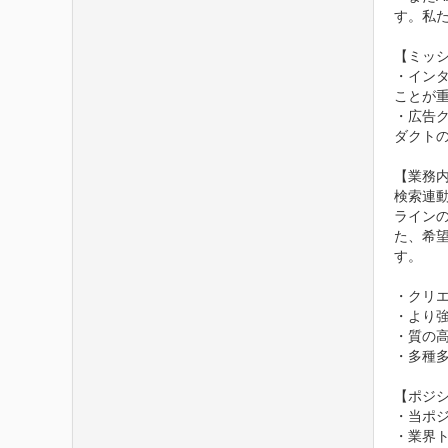
す。私た
【ミッシ
・イン
ことが重
・広告
ダクトの
【業務内
検索連
ライン
た、希
す。

・クリエ
・より強
・質の高
・多種多
【ポジシ
・当ポ
・業界