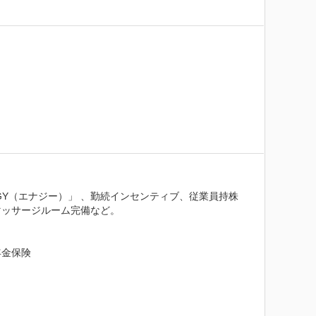
GY（エナジー）」 、勤続インセンティブ、従業員持株
ッサージルーム完備など。

金保険
