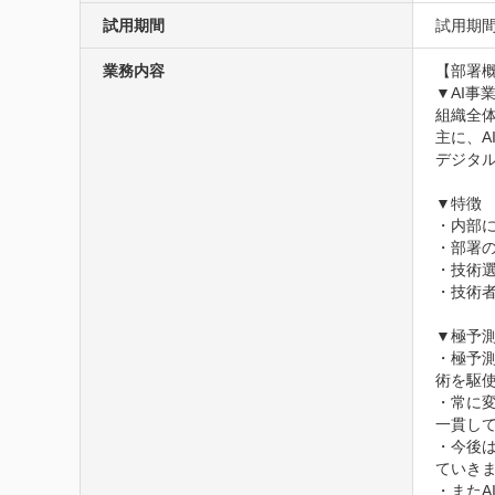
試用期間
試⽤期間
業務内容
【部署概
▼AI事業
組織全体
主に、A
デジタル
▼特徴

・内部に
・部署
・技術
・技術
▼極予測
・極予測
術を駆使
・常に
一貫し
・今後は
ていきま
・またA