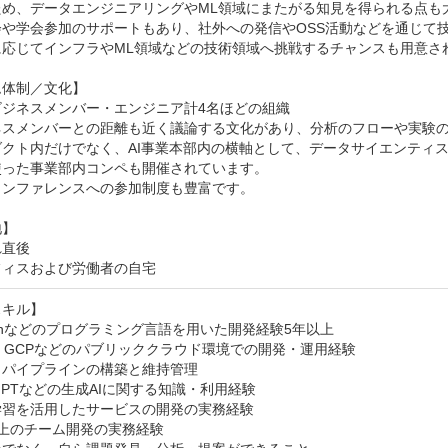
ため、データエンジニアリングやML領域にまたがる知見を得られる点も大
会や学会参加のサポートもあり、社外への発信やOSS活動などを通じて
応じてインフラやML領域などの技術領域へ挑戦するチャンスも用意され
体制／文化】	

ジネスメンバー・エンジニア計4名ほどの組織

ネスメンバーとの距離も近く議論する文化があり、分析のフローや実験の
ダクト内だけでなく、AI事業本部内の横軸として、データサイエンティ
った事業部内コンペも開催されています。

ンファレンスへの参加制度も豊富です。

】

直後

フィスおよび労働者の⾃宅
キル】

honなどのプログラミング言語を用いた開発経験5年以上

、GCPなどのパブリッククラウド環境での開発・運用経験

パイプラインの構築と維持管理

tGPTなどの生成AIに関する知識・利用経験

習を活用したサービスの開発の実務経験

上のチーム開発の実務経験
