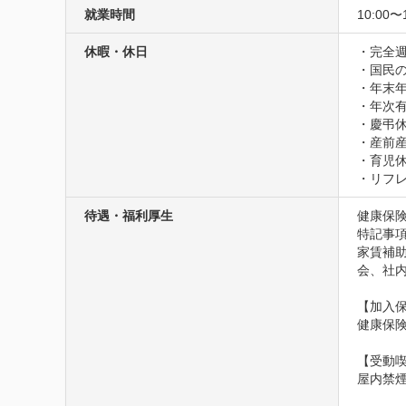
就業時間
10:00〜
休暇・休日
・完全週
・国⺠の
・年末年
・年次有
・慶弔休
・産前産
・育児休
・リフレ
待遇・福利厚生
健康保険
特記事項
家賃補助
会、社
【加入保
健康保
【受動喫
屋内禁