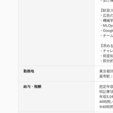
・受け身
【歓迎ス
・広告の
・機械学
・MLO
・Goo
・チーム
【求める
・チャレン
・前提知
・部分
勤務地
東京都渋
最寄駅：
給与・報酬
想定年収
特記事項
年収5,0
46時間
※46時