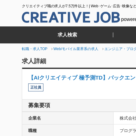
クリエイティブ職の求人が7.5万件以上！| Web･ゲーム･広告･映像な
power
求人検索
転職・求人TOP
Web/モバイル業界系の求人
エンジニア・プロ
求人詳細
【AIクリエイティブ 極予測TD】バックエ
正社員
募集要項
企業名
株式会
職種
プログラ