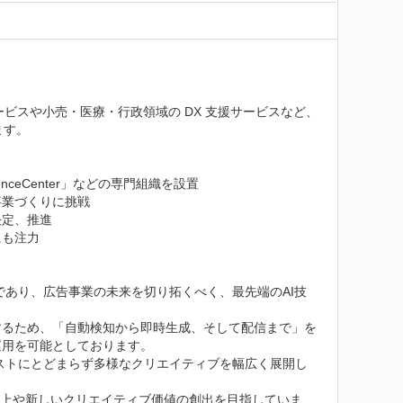
ビスや小売・医療・行政領域の DX 支援サービスなど、 
す。

ceCenter」などの専門組織を設置

業づくりに挑戦

定、推進

も注力

であり、広告事業の未来を切り拓くべく、最先端のAI技
するため、「自動検知から即時生成、そして配信まで」を
用を可能としております。

キストにとどまらず多様なクリエイティブを幅広く展開し
の向上や新しいクリエイティブ価値の創出を目指していま