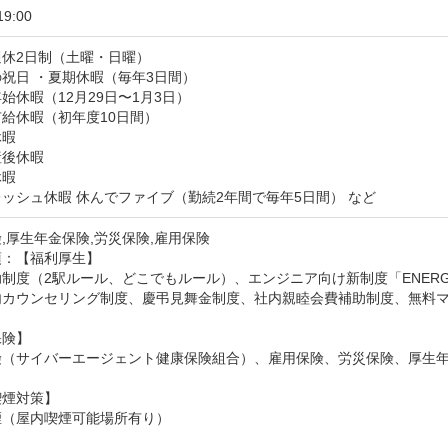
19:00
休2⽇制（⼟曜・⽇曜）

祝⽇ ・夏期休暇（毎年3⽇間）

始休暇（12⽉29⽇〜1⽉3⽇）

給休暇（初年度10⽇間）

暇

後休暇

暇

ッシュ休暇 休んでファイブ（勤続2年間で毎年5⽇間） など
,厚生年金保険,労災保険,雇用保険
：【福利厚生】

制度（2駅ルール、どこでもルール）、エンジニア向け新制度「ENER
内カウンセリング制度、慶弔見舞金制度、社内親睦会費補助制度、無料マ
険】

険（サイバーエージェント健康保険組合）、雇用保険、労災保険、厚生年
煙対策】

煙（屋内喫煙可能場所有り）