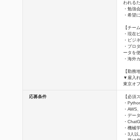
われる
・勉強
・希望に
【チーム
・現在ビ
・ビジ
・プロ
ータを使
・海外カ
【勤務地
▼雇⼊れ
東京オ
応募条件
【必須ス
・Pyt
・AWS
・データ
・Cha
・機械学
・3人以