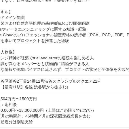
でなく、自ら課題発見・分析・提案ができること

キル】

ドメイン知識

習および自然言語処理の基礎知識および開発経験

psやデータエンジニアリングに関する知識・経験

gle Cloudのプロフェッショナル認定資格の所持者（PCA、PCD、PDE、P
を率いてプロジェクトを推進した経験

人物像】

ジ精神が旺盛でtrial and errorの連続を楽しめる人

識が異なるメンバーとも積極的に議論ができる人

的な情報や認知バイアスに流されず、プロダクトの状況と全体像を客観
谷区渋谷2丁目24番12号渋谷スクランブルスクエア22F
【最寄り駅】各線 渋谷駅から徒歩1分
504万円〜1500万円
：応相談

40,000円〜15,000,000円（上限はこの限りではない）

／⽉の時間外、46時間／⽉の深夜固定残業費を含む

間超過分は別途⽀給