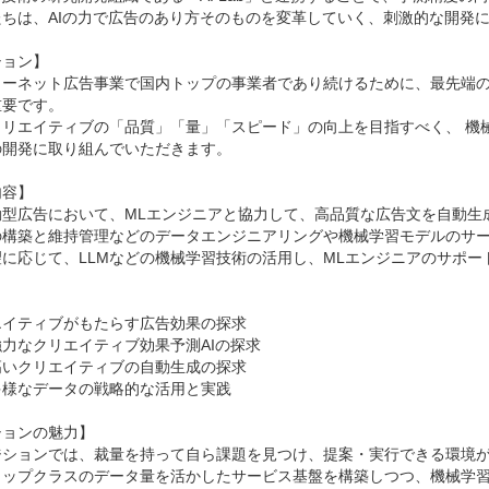
ちは、AIの力で広告のあり方そのものを変革していく、刺激的な開発に
ョン】

ターネット広告事業で国内トップの事業者であり続けるために、最先端の
要です。

クリエイティブの「品質」「量」「スピード」の向上を目指すべく、 機
開発に取り組んでいただきます。

容】

動型広告において、MLエンジニアと協力して、高品質な広告文を自動生
の構築と維持管理などのデータエンジニアリングや機械学習モデルのサ
望に応じて、LLMなどの機械学習技術の活用し、MLエンジニアのサポ
イティブがもたらす広告効果の探求

力なクリエイティブ効果予測AIの探求

いクリエイティブの自動生成の探求

様なデータの戦略的な活用と実践

ョンの魅力】

ジションでは、裁量を持って自ら課題を見つけ、提案・実行できる環境が
トップクラスのデータ量を活かしたサービス基盤を構築しつつ、機械学