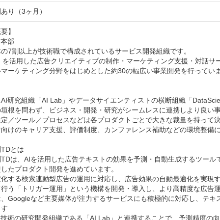
あり（3ヶ⽉）
要】

本部

の7割以上が技術職で構成されているサービス開発組織です。

I を活用した広告クリエイティブの制作・マーケティング支援・対話サー
マーケティング分野をはじめとした約30の幅広い事業開発を行っていま
AI研究組織「AI Lab」やデータサイエンティストの横断組織「DataScien
の垣根を問わず、ビジネス・開発・研究がシームレスに連携しより良い事
選定／ツール／プロセスなどは各プロダクトごとで大きな裁量を持って決
者向けのキャリア支援、評価制度、カンファレンス補助などの環境整備に
TDとは

TDは、AIを活用した広告テキストの効果を予測・自動生成するツール
したプロダクト開発を進めています。

変化する検索連動型広告の運用に対応し、広告効果の自動最適化を実現
て行う「トリガー運用」という機構を開発・導入し、より高精度な広告運
、Googleなど主要媒体が注力するサービスにも積極的に対応し、テ
す

I技術の研究開発組織である「AI Lab」と連携することで、予測精度