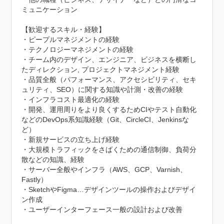
ミュニケーション

【歓迎するスキル・経験】

・ピープルマネジメントの経験

・テクノロジーマネジメントの経験

・チーム内のデザイン、エンジニア、ビジネスを横断し
たディレクション, プロジェクトマネジメント経験

・品質全般（パフォーマンス、アクセシビリティ、セキ
ュリティ、SEO）に関する知識や計測・改善の経験

・インフラコスト最適化の経験

・開発、運用周りをより良くするためCIやテスト自動化
などのDevOps系知識経験（Git、CircleCI、Jenkinsな
ど）

・新規サービスの立ち上げ経験

・大規模トラフィックをさばくための通信制御、負荷分
散などの知識、経験

・サーバー全般やインフラ（AWS、GCP、Varnish、
Fastly）

・SketchやFigma…デザインツールの操作およびデザイ
ン作成

・ユーザーインターフェース一般の設計および改善
