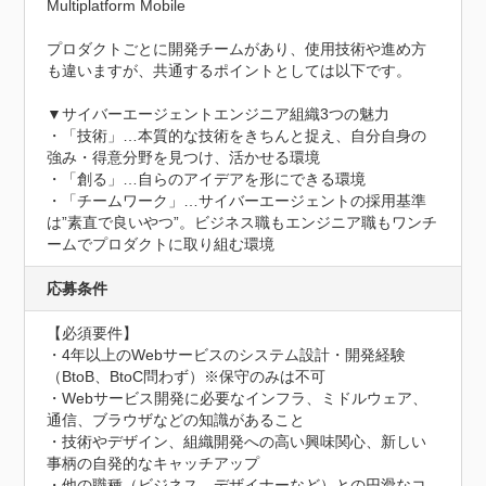
Multiplatform Mobile

プロダクトごとに開発チームがあり、使用技術や進め方
も違いますが、共通するポイントとしては以下です。

▼サイバーエージェントエンジニア組織3つの魅力

・「技術」…本質的な技術をきちんと捉え、自分自身の
強み・得意分野を見つけ、活かせる環境

・「創る」…自らのアイデアを形にできる環境

・「チームワーク」…サイバーエージェントの採用基準
は”素直で良いやつ”。ビジネス職もエンジニア職もワンチ
ームでプロダクトに取り組む環境
応募条件
【必須要件】

・4年以上のWebサービスのシステム設計・開発経験
（BtoB、BtoC問わず）※保守のみは不可

・Webサービス開発に必要なインフラ、ミドルウェア、
通信、ブラウザなどの知識があること

・技術やデザイン、組織開発への高い興味関心、新しい
事柄の自発的なキャッチアップ

・他の職種（ビジネス、デザイナーなど）との円滑なコ