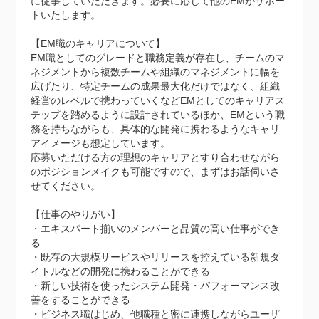
に従事していただきます。必要に応じて他のEMがサポー
トいたします。

【EM職のキャリアについて】

EM職としてのグレードと職務定義が存在し、チームのマ
ネジメントから複数チームや組織のマネジメントに幅を
広げたり、特定チームの成果最大化だけではなく、組織
経営のレベルで携わっていくなどEMとしてのキャリアス
テップを踏めるように設計されているほか、EMという職
務を持ちながらも、具体的な開発に携わるようなキャリ
アイメージも想定しています。

応募いただける方の理想のキャリアとすり合わせながら
のポジションメイクも可能ですので、まずはお話伺いさ
せてください。

【仕事のやりがい】

・エキスパート揃いのメンバーと品質の高い仕事ができ
る

・既存の大規模サービスやリリースを控えている新規タ
イトルなどの開発に携わることができる

・新しい技術を使ったシステム開発・パフォーマンス改
善をすることができる

・ビジネス職はじめ、他職種と密に連携しながらユーザ