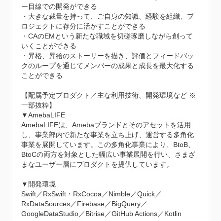
ー目線での開発ができる

・大きな裁量を持って、ご自身の知識、経験を組織、プ
ロジェクトに存分に活かすことができる

・CAのEMという新たな職域を切磋琢磨しながら創って
いくことができる

・昇格、昇給のストーリーを描き、評価とフィードバッ
クのループを通じてメンバーの成果と成長を最大化する
ことができる

【配属予定プロダクト／主な利用技術、開発環境など ※
一部抜粋】

▼AmebaLIFE

AmebaLIFEは、Amebaブランドとそのアセットを活用
し、事業部内で新たな事業を立ち上げ、運営する多角化
事業を展開しています。この多角化事業により、BtoB、
BtoCの両方を対象とした幅広い事業展開を行い、さまざ
まなユーザー層にプロダクトを提供しています。

▼開発環境

Swift／RxSwift・RxCocoa／Nimble／Quick／
RxDataSources／Firebase／BigQuery／
GoogleDataStudio／Bitrise／GitHub Actions／Kotlin 