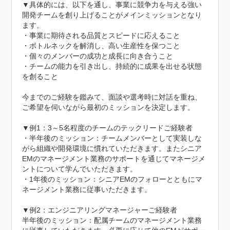
▼具体的には、以下を通し、事業に競争力を与える強い
開発チームを創り上げることがメインミッションとなり
ます。

・事業に期待される品質とスピードに応えること

・ボトルネックを解消し、高い生産性を保つこと

・個々のメンバーの成功と成長に向き合うこと

・チームの能力を引き出し、持続的に成果を出せる状態
を創ること

今までのご経験を鑑みて、面談や選考時に対話を重ね、
ご希望を伺いながら最初のミッションを決定します。

▼例1：3～5名程度のチームのテックリードご経験者

・半年後のミッション：チームメンバーとして実装しな
がら組織や開発環境に慣れていただきます。またシニア
EMのマネージメント業務のサポートを通じてマネージメ
ントについて学んでいただきます。

・1年後のミッション：シニアEMのフォローとともにマ
ネージメント業務に従事いただきます。

▼例2：エンジニアリングマネージャーご経験者

半年後のミッション：配属チームのマネージメント業務