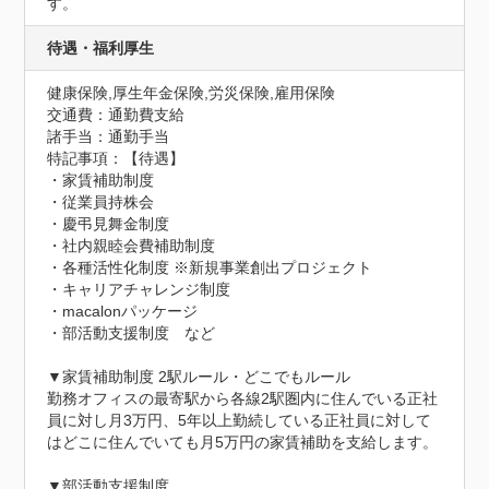
す。
待遇・福利厚生
健康保険,厚生年金保険,労災保険,雇用保険
交通費：通勤費支給
諸手当：通勤手当
特記事項：【待遇】

・家賃補助制度

・従業員持株会

・慶弔見舞金制度

・社内親睦会費補助制度

・各種活性化制度 ※新規事業創出プロジェクト

・キャリアチャレンジ制度

・macalonパッケージ

・部活動支援制度　など

▼家賃補助制度 2駅ルール・どこでもルール

勤務オフィスの最寄駅から各線2駅圏内に住んでいる正社
員に対し月3万円、5年以上勤続している正社員に対して
はどこに住んでいても月5万円の家賃補助を支給します。

▼部活動支援制度
