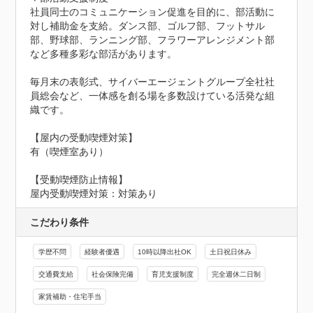
社員同士のコミュニケーション促進を目的に、部活動に
対し補助金を支給。ダンス部、ゴルフ部、フットサル
部、野球部、ランニング部、フラワーアレンジメント部
など多種多彩な部活があります。

毎月末の表彰式、サイバーエージェントグループ全社社
員総会など、一体感を創る場を多数設けている活発な組
織です。

【屋内の受動喫煙対策】

有（喫煙室あり）
【受動喫煙防止情報】
屋内受動喫煙対策：対策あり
こだわり条件
学歴不問
経験者優遇
10時以降出社OK
土日祝日休み
交通費支給
社会保険完備
育児支援制度
完全週休二日制
家賃補助・住宅手当