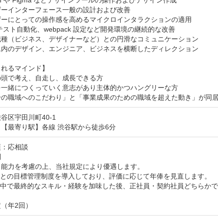
tch や Figma などデザインツールの操作およびデザイン作成

ーインターフェース一般の設計および改善

ザーにとっての操作感を高めるマイクロインタラクションの適用

やテスト自動化、webpack 設定など開発環境の継続的な改善

職種（ビジネス、デザイナーなど）との円滑なコミュニケーション

ム内のデザイン、エンジニア、ビジネスを横断したディレクション

れるマインド】

頭で考え、自走し、成長できる方

を一緒につくっていく意志があり主体的かつハングリーな方

身の職域へのこだわり」と「事業成果のための職域を超えた動き」が同
谷区宇田川町40-1
【最寄り駅】各線 渋谷駅から徒歩6分
：応相談



能力を考慮の上、当社規定により優遇します。

ごとの目標管理制度を導入しており、評価に応じて年俸を見直します。

の中で最終的なスキル・経験を加味した後、正社員・契約社員どちらかで
（年2回）