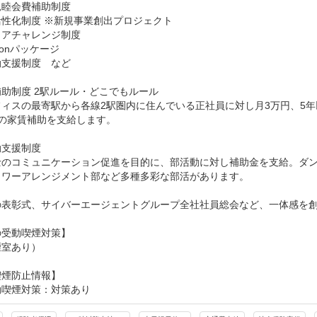
睦会費補助制度

性化制度 ※新規事業創出プロジェクト

アチャレンジ制度

lonパッケージ

支援制度　など

助制度 2駅ルール・どこでもルール

フィスの最寄駅から各線2駅圏内に住んでいる正社員に対し月3万円、5
の家賃補助を支給します。

支援制度

士のコミュニケーション促進を目的に、部活動に対し補助金を支給。ダ
ラワーアレンジメント部など多種多彩な部活があります。

の表彰式、サイバーエージェントグループ全社社員総会など、一体感を創
受動喫煙対策】

煙室あり）
喫煙防止情報】
動喫煙対策：対策あり