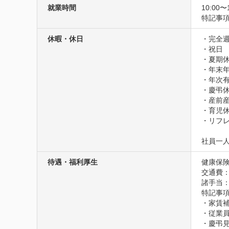
就業時間
10:00〜
特記事
休暇・休日
・完全週
・祝日

・夏期休
・年末年
・年次有
・慶弔休
・産前産
・育児休
・リフレ
社員一
待遇・福利厚生
健康保険
交通費
諸手当
特記事項
・家賃補
・従業員
・慶弔見