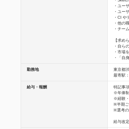
・Ske
・ユーザ
・ユー
・CI 
・他の
・チー
【求めら
・自らの
・市場
・「自
勤務地
東京都渋
最寄駅：
給与・報酬
特記事項
※年俸制
※経験・
※半期
※選考
給与改定