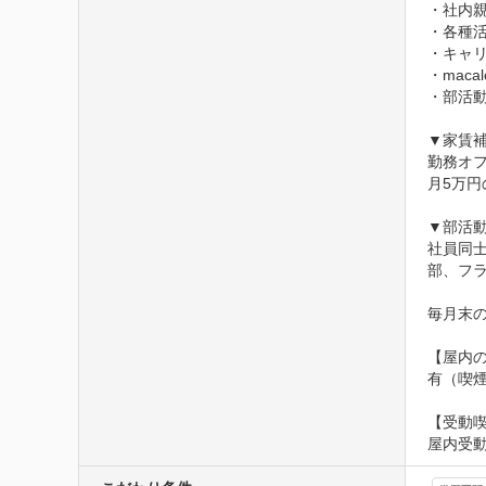
・社内親
・各種活
・キャリ
・maca
・部活動
▼家賃補
勤務オ
月5万円
▼部活動
社員同
部、フ
毎月末
【屋内の
有（喫
【受動
屋内受