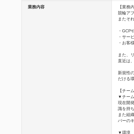
業務内容
【業務内
競輪アプ
またそ
・GCP
・サービ
・お客様
また、
直近は、
新規性
だける環
【チーム
▼チーム
現在開
識を持
また組
バーの
▼環境
