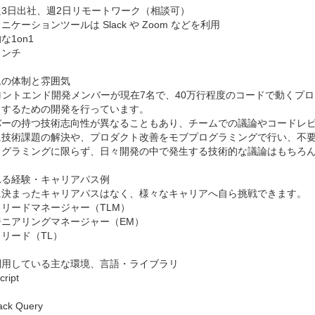
3日出社、週2日リモートワーク（相談可）

ケーションツールは Slack や Zoom などを利用

1on1

ンチ

の体制と雰囲気

フロントエンド開発メンバーが現在7名で、40万行程度のコードで動くプ
するための開発を行っています。

バーの持つ技術志向性が異なることもあり、チームでの議論やコードレビ
に技術課題の解決や、プロダクト改善をモブプログラミングで行い、不要
ログラミングに限らず、日々開発の中で発生する技術的な議論はもちろん
る経験・キャリアパス例

に決まったキャリアパスはなく、様々なキャリアへ自ら挑戦できます。

リードマネージャー（TLM）

ニアリングマネージャー（EM）

リード（TL）

用している主な環境、言語・ライブラリ

ipt

ck Query
