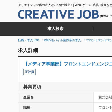
クリエイティブ職の求人が7.5万件以上！| Web･ゲーム･広告･映像な
power
求人検索
転職・求人TOP
Web/モバイル業界系の求人
フロントエンドエ
求人詳細
【メディア事業部】フロントエンドエンジニア／
正社員
募集要項
企業名
株式会
職種
フロント