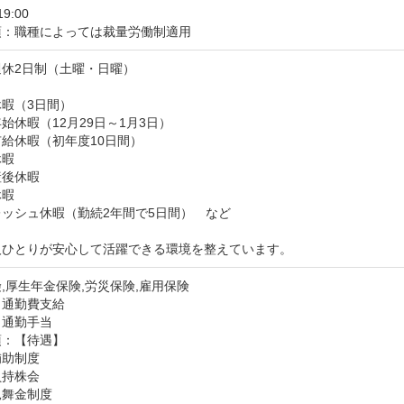
19:00
項：職種によっては裁量労働制適用
休2日制（土曜・日曜）

暇（3日間）

始休暇（12月29日～1月3日）

給休暇（初年度10日間）

暇

後休暇

暇

ッシュ休暇（勤続2年間で5日間）　など

人ひとりが安心して活躍できる環境を整えています。
,厚生年金保険,労災保険,雇用保険
：通勤費支給
：通勤手当
：【待遇】

助制度

持株会

舞金制度
