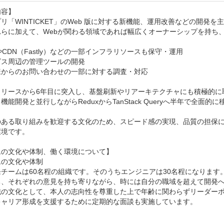
容】

リ「WINTICKET」のWeb 版に対する新機能、運用改善などの開発を
れらに加えて、Webが関わる領域であれば幅広くオーナーシップを持ち、
やCDN（Fastly）などの一部インフラリソースも保守・運用

ス周辺の管理ツールの開発

からのお問い合わせの一部に対する調査・対応

リリースから6年目に突入し、基盤刷新やリアーキテクチャにも積極的に取
機能開発と並行しながらReduxからTanStack Queryへ半年で全面的
のある取り組みを歓迎する文化のため、スピード感の実現、品質の担保
境です。

の文化や体制、働く環境について】

の文化や体制

発チームは60名程の組織です。そのうちエンジニアは30名程になりま
ち、それぞれの意見を持ち寄りながら、時には自分の職域を超えて開発へ
織の文化として、本人の志向性を尊重した上で年齢に関わらずリーダー
キャリア形成を支援するために定期的な面談も実施しています。
