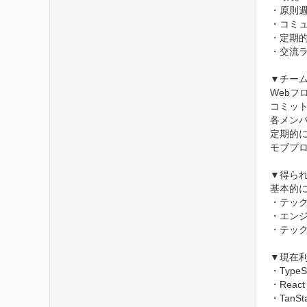
・原則週
・コミュニ
・定期的な
・交流ラ
▼チーム
Web
コミット
各メン
定期的
モブプ
▼得られ
基本的
・テック
・エンジ
・テック
▼現在利
・TypeScr
・React

・TanSta