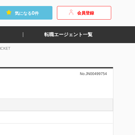
0
会員登録
気になる
件
転職エージェント一覧
CKET
No.JN00499754