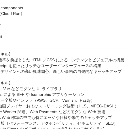


-components

loud Run）



t

キル】

 標準を前提とした HTML／CSS によるコンテンツとビジュアルの構築

aScript を使ったリッチなユーザーインターフェースの構築

やデザインへの高い興味関心、新しい事柄の自発的なキャッチアップ

キル】

t、Vue などモダンな UI ライブラリ

js による BFF や Isomorphic アプリケーション

全般やインフラ（AWS、GCP、Varnish、Fastly）

 動画プレイヤーおよびストリーミング技術（HLS、MPEG-DASH）

ce Worker 関連、Web Payments などのモダンな Web 技術

 Web 標準の中でも特にエッジな仕様や動向のキャッチアップ

般（パフォーマンス、アクセシビリティ、セキュリティ、SEO）
