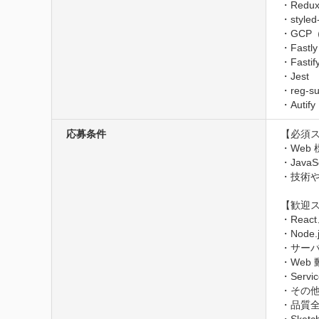
・Redux
・styled
・GCP（C
・Fastly

・Fastify
・Jest

・reg-sui
・Autify
応募条件
【必須ス
・Web
・Jav
・技術
【歓迎ス
・Reac
・Node.
・サーバー
・Web
・Servi
・その他
・品質全