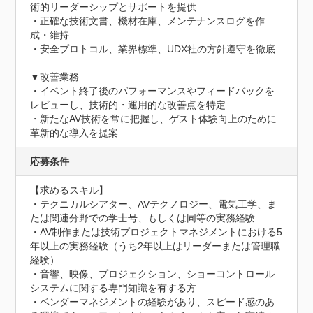
術的リーダーシップとサポートを提供

・正確な技術文書、機材在庫、メンテナンスログを作
成・維持

・安全プロトコル、業界標準、UDX社の方針遵守を徹底

▼改善業務

・イベント終了後のパフォーマンスやフィードバックを
レビューし、技術的・運用的な改善点を特定

・新たなAV技術を常に把握し、ゲスト体験向上のために
革新的な導入を提案
応募条件
【求めるスキル】

・テクニカルシアター、AVテクノロジー、電気工学、ま
たは関連分野での学士号、もしくは同等の実務経験

・AV制作または技術プロジェクトマネジメントにおける5
年以上の実務経験（うち2年以上はリーダーまたは管理職
経験）

・音響、映像、プロジェクション、ショーコントロール
システムに関する専門知識を有する方

・ベンダーマネジメントの経験があり、スピード感のあ