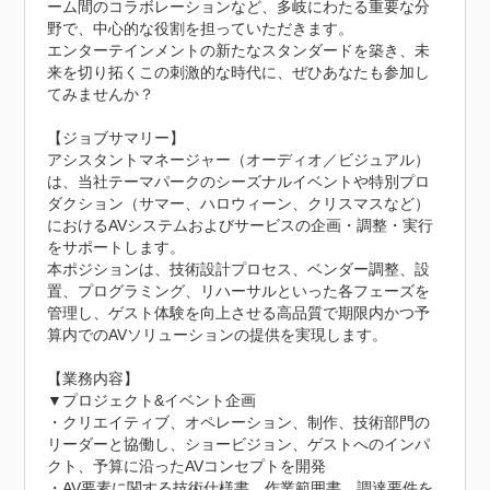
ーム間のコラボレーションなど、多岐にわたる重要な分
野で、中心的な役割を担っていただきます。

エンターテインメントの新たなスタンダードを築き、未
来を切り拓くこの刺激的な時代に、ぜひあなたも参加し
てみませんか？

【ジョブサマリー】

アシスタントマネージャー（オーディオ／ビジュアル）
は、当社テーマパークのシーズナルイベントや特別プロ
ダクション（サマー、ハロウィーン、クリスマスなど）
におけるAVシステムおよびサービスの企画・調整・実行
をサポートします。

本ポジションは、技術設計プロセス、ベンダー調整、設
置、プログラミング、リハーサルといった各フェーズを
管理し、ゲスト体験を向上させる高品質で期限内かつ予
算内でのAVソリューションの提供を実現します。

【業務内容】

▼プロジェクト&イベント企画

・クリエイティブ、オペレーション、制作、技術部門の
リーダーと協働し、ショービジョン、ゲストへのインパ
クト、予算に沿ったAVコンセプトを開発

・AV要素に関する技術仕様書、作業範囲書、調達要件を