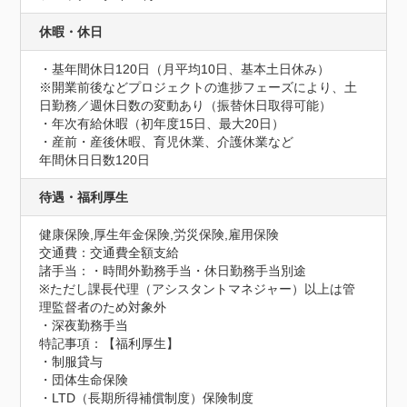
休暇・休日
・基年間休日120日（月平均10日、基本土日休み）

※開業前後などプロジェクトの進捗フェーズにより、土
日勤務／週休日数の変動あり（振替休日取得可能）

・年次有給休暇（初年度15日、最大20日）

・産前・産後休暇、育児休業、介護休業など
年間休日日数120日
待遇・福利厚生
健康保険,厚生年金保険,労災保険,雇用保険
交通費：交通費全額支給
諸手当：・時間外勤務手当・休日勤務手当別途

※ただし課長代理（アシスタントマネジャー）以上は管
理監督者のため対象外

・深夜勤務手当
特記事項：【福利厚生】

・制服貸与

・団体生命保険

・LTD（長期所得補償制度）保険制度
