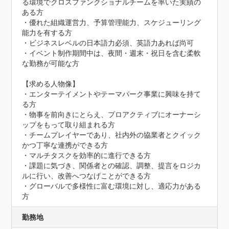
る環境でクロスファンクショナルチームを率いた実績の
ある方

・優れた組織運営力、予算管理能力、スケジューリング
能力を有する方

・ビジネスレベルの日本語力必須、英語力あれば尚可

・イベント制作期間中は、夜間・週末・祝日を含む柔軟
な勤務が可能な方

【求める人物像】

・エンターテイメントやテーマパーク事業に興味を持て
る方

・物事を前向きにとらえ、プロアクティブにオーナーシ
ップをもって取り組まれる方

・チームプレイヤーであり、社内外の協業者とクイック
かつ丁寧な連携ができる方

・マルチタスクを効率的に進行できる方

・課題に気づき、関係者との確認、調整、提言をロジカ
ルに行い、改善へつなげことができる方

・グローバルで多様性に富む環境に対し、適応力がある
方
勤務地