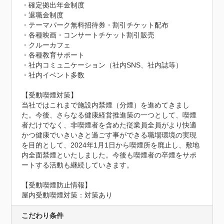
・確定拠出年金制度

・退職金制度

・テーマパーク無料招待券・割引チケット配布

・各種映画・コンサートチケット割引販売

・クルーカフェ

・各種教育サポート

・社内コミュニケーション（社内SNS、社内誌等）

・社内イベント多数

【受動喫煙対策】

当社ではこれまで施設内禁煙（分煙）を進めてきまし
た。今後、さらなる健康経営推進策の一つとして、喫煙
者だけでなく、非喫煙者を含めた従業員全員がより快適
かつ健康でいきいきと過ごす事ができる職場環境の実現
を目的として、2024年1月1日から喫煙所を廃止し、敷地
内全面禁煙といたしました。今後も喫煙者の卒煙をサポ
ートする活動も継続していきます。
【受動喫煙防止情報】
屋内受動喫煙対策：対策あり
こだわり条件