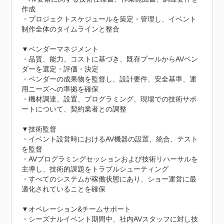
作成

・プロジェクトスケジュールを策定・管理し、イベント
制作全体のタイムラインと整合

▼ベンダーマネジメント

・品質、能力、コストに基づき、既存プールからAVベン
ダーを選定・評価・決定

・ベンダーの成果物を監督し、設計要件、安全基準、運
用ニーズへの準拠を確保

・機材調達、設置、プログラミング、現場での技術サポ
ートについて、契約業者との調整

▼技術監督

・イベント設営時におけるAV機器の設置、統合、テスト
を監督

・AVプログラミングセッションおよび技術リハーサルを
主導し、技術的課題をトラブルシューティング

・すべてのシステムが稼働状態にあり、ショー運営に最
適化されていることを確保

▼オペレーション&チームサポート

・シーズナルイベント期間中、社内AVスタッフに対し技