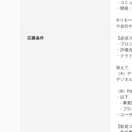
・コミュニ
・開発：Gi
※リモー
※会社
応募条件
【必須ス
・プロジ
・評価含
・クラ
加えて、
（A）デ
デジタル
（B）P
・以下、
　- 事
　- プ
・ユーザ
【歓迎ス