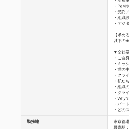
・新規事
・PdM
・受託／
・組織設
・デジタ
【求める
以下の全
▼全社要
・ご自身
・ミッシ
・世の
・クライ
・私たち
・組織
・クラ
・Why
・パート
・どの
勤務地
東京都港
最寄駅：