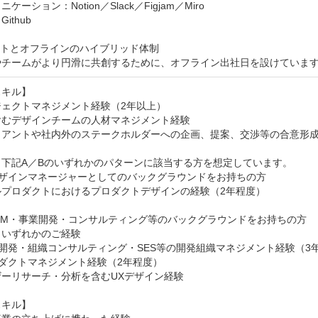
ケーション：Notion／Slack／Figjam／Miro

thub

トとオフラインのハイブリッド体制

やチームがより円滑に共創するために、オフライン出社日を設けていま
キル】

ェクトマネジメント経験（2年以上）

むデザインチームの人材マネジメント経験

イアントや社内外のステークホルダーへの企画、提案、交渉等の合意形成
下記A／Bのいずれかのパターンに該当する方を想定しています。

ザインマネージャーとしてのバックグラウンドをお持ちの方

プロダクトにおけるプロダクトデザインの経験（2年程度）

dM・事業開発・コンサルティング等のバックグラウンドをお持ちの方

いずれかのご経験

業開発・組織コンサルティング・SES等の開発組織マネジメント経験（3年
ロダクトマネジメント経験（2年程度）

ーリサーチ・分析を含むUXデザイン経験

キル】
