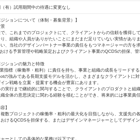
間（有）試用期間中の待遇に変更なし
ジションについて（体制・募集背景）】

景

様で、これまでのプロジェクトにて、クライアントからの信頼を獲得し
おり、組織や人員がありがたいことにまだまだ足りていない実情がありま
伴い、当社のデザインパートナー事業の責任をもつマネージャーの方を求
内における予算管理や戦略策定およびクライアント事業のQCDSの担保、
ジションの魅力と特徴

の事業指標（稼働率・粗利）に責任を持ち、事業と組織の成長をリードする
rootの強みである長期支援モデルを活かし、さまざまなクライアントに
イン戦略を立案・提案する機会が豊富にあります。

略の実行まで継続的に関与することで、クライアントのプロダクトと組織
織全体の意思決定に関わる経験を積むことができ、将来的には事業責任者
容】

る複数プロジェクトの稼働率・粗利の最大化を目指しながら、支援先の各
におけるQCDSを担保する、またはデザインマネージャーとしてデザイ
ャーとしての具体的な業務は以下です。
