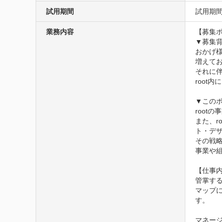
試用期間
試用期
業務内容
【募集ポ
▼募集背
おかげ
増えて
それに
root
▼このポ
root
また、
ト・デザ
その戦
事業や組
【仕事内
管掌す
マップ
す。

マネージ