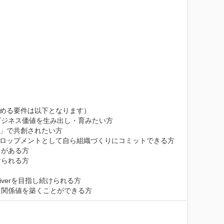
める要件は以下となります）

ジネス価値を生み出し・育みたい方

」で共創されたい方

ベロップメントとして自ら組織づくりにコミットできる方

がある方

られる方

erを目指し続けられる方

と関係値を築くことができる方