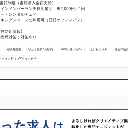
t図書館制度（書籍購入全額支給）　

インメンバーランチ費用補助　※2,000円／1回

ー・レンタルチェア

ーキングスペースの利用可（日経オフィスパス）
喫煙防止情報】
動喫煙対策：対策あり
経験者優遇
駅から徒歩5分以内
10時以降出社OK
土日祝日休み
社会保険
スタイム制（コアタイムあり）