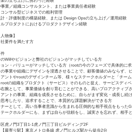
業の立ち上げに携わった経験

や事業／組織コンサルタント、または事業責任者経験

コンサル型ビジネスでの粗利管理

計・評価制度の構築経験、または Design Opsの立ち上げ／運用経験

ルプロダクトにおけるプロダクトデザイン経験

人物像】

社要件を満たす方

件

のWillやビジョンと弊社のビジョンがマッチしている方

ョン・バリューがマッチしている方（rootの今のフェーズで具体的に求
中の事業や組織にデザインを浸透させることで、顧客価値のみならず、ビ
アントやrootのデザインチーム等、様々なステークホルダーと「チーム
rootの組織をプロダクト（サービス）そのものと捉え、サービスディ
の右腕として、事業価値を創り育むことができる、高いプロアクティブさ
イアントの事業、組織を成長させるために、自らがまず変化・成長し続け
で思考したり、追求することで、本質的な課題解決ができる方

ナーとして、高い当事者意識から生まれる圧倒的な相手視点をもったGiv
ステークホルダーにも、まずは自らが信頼をし、誠実さを忘れず、相手
区虎ノ門3丁目1-1虎ノ門三丁目ビルディング2F
【最寄り駅】東京メトロ各線 虎ノ門ヒルズ駅から徒歩2分
