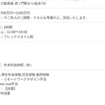
ロ銀座線 虎ノ門駅から徒歩7分
700万円〜1200万円
項：※ご本人のご経験・スキルを考慮の上、決定いたします。
：1時間
：11:00〜16:00
項：フレックスタイム制




暇、年末年始休暇（有）
,厚生年金保険,労災保険,雇用保険
・リモートワークデザイン手当

me root手当
：【待遇】

申請要


