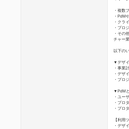
・複数
・PdM
・クラ
・プロジ
・その
チャー業
以下の
▼デザイ
・事業
・デザイ
・プロ
▼PdMと
・ユーザ
・プロダ
・プロダ
【利用ツ
・デザイン