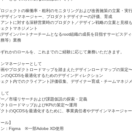
プロジェクトの稼働率・粗利のモニタリングおよび改善施策の立案・実行
やデザインマネージャー、プロダクトデザイナーの評価、育成

イアントに対する深耕営業時のプロダクト／デザイン戦略の立案と見積も
ェクトマネジメント

他デザインパートナーチームとなるroot組織の成長を目指すサービスデ
務等）業務

いずれかのロールを、これまでのご経験に応じて兼務いただきます。

ンマネージャーとして

計画やプロダクトロードマップを踏まえたデザインロードマップの策定〜
ンのQCDSを最適化するためのデザインディレクション

ジェクト内でのクライアント評価収集、デザイナー育成・チームマネジメ
して

ー／市場リサーチおよび課題仮説の探索・定義

クトロードマップおよびKPIの策定〜運用

クトのQCDSを最適化するために、事業責任者やデザインマネージャー
ール】

：Figma　※一部Adobe XD使用
