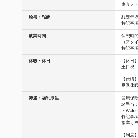
東京メト
給与・報酬
想定年収
特記事
就業時間
休憩時間
コアタイム
特記事
休暇・休日
【休日】
土日祝

【休暇】
夏季休
待遇・福利厚生
健康保険
諸手当：
・Welco
特記事項
複業可※
【制度】