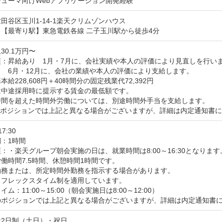
ューマ向けWebアプリケーション開発経験
田谷区玉川1-14-1楽天クリムゾンハウス
【最寄り駅】東急電鉄各線 二子玉川駅から徒歩4分
30.1万円〜
：昇給あり　1月・7月に、会社実績や本人の評価により見直しを行いま
　6月・12月に、会社の業績や本人の評価により支給します。

給228,608円＋40時間分の固定残業代72,392円

中途採用時に提示する賃金の最低額です。

時間を超えた時間外労働については、別途時間外手当を支給します。

のポジションでは上記と異なる場合がございますが、詳細は内定通知書
17:30
：1時間
：・楽天グループ朝会実施の日は、就業時間は8:00～16:30となります。
働時間7.5時間、休憩時間1時間です。

勤務または、所定時間外勤務を指示する場合があります。

フレックスタイム制を適用しています。

ム：11:00～15:00（朝会実施日は8:00～12:00）

のポジションでは上記と異なる場合がございますが、詳細は内定通知書
2日制（土日）・祝日
