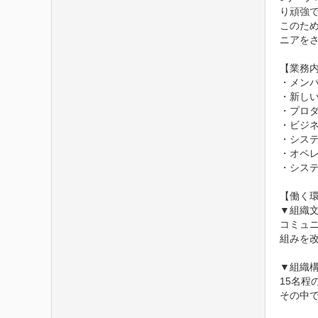
り頑強
このた
ニアをさ
【業務内
・メン
・新しい
・プロ
・ビジネ
・シス
・オペ
・シス
【働く環
▼組織文
コミュ
組みを
▼組織構
15名程
その中