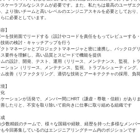
でスケーラブルなシステムが必要です。また、私たちは最高のユーザエ
め、より強いチームと高いレベルのエンジニアスキルを必要としており、
らに必要としています。

容】

バーを技術面でリードする（設計やコードを責任をもってレビューする・
技術の検討・キャッチアップを行う

ダクトマネージャとプロジェクトマネージャと密に連携し、バックログリ
ス要件を理解し、高い品質とスピードで機能を提供

テムの設計、開発、テスト、運用（リリース、メンテナンス、監視、トラ
レーション（リリース、メンテナンス、監視、トラブルシューティング、
テム改善（リファクタリング、適切な技術とアーキテクチャの採用、負荷
境】

化

ニケーションが活発で、メンバー間にHRT（謙虚・尊敬・信頼）があり
改善したりと、不安を取り除いて前向きに仕事に取り組める組織です

成

の少数精鋭のチームで、様々な国籍や経験、経歴を持った多様なメンバー
でも今回募集しているのはエンジニアリングチーム内のポジションです
