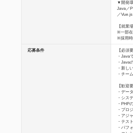
▼開発環
Java／P
／Vue.j
【就業場
※一部
※採用
応募条件
【必須要
・Jav
・Jav
・新し
・チー
【歓迎要
・データ
・シス
・PHP
・プロジ
・アジャ
・テスト
・パフォ