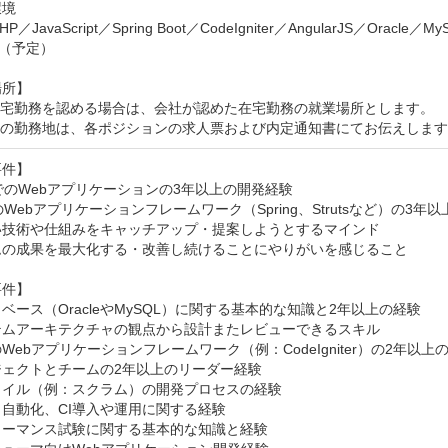
境

HP／JavaScript／Spring Boot／CodeIgniter／AngularJS／Oracle／
s（予定）

所】

在宅勤務を認める場合は、会社が認めた在宅勤務の就業場所とします。

時の勤務地は、各ポジションの求人票および内定通知書にてお伝えしま
件】

aでのWebアプリケーションの3年以上の開発経験

aのWebアプリケーションフレームワーク（Spring、Strutsなど）の3年以
い技術や仕組みをキャッチアップ・提案しようとするマインド

ムの成果を最大化する・改善し続けることにやりがいを感じること

件】

ベース（OracleやMySQL）に関する基本的な知識と2年以上の経験

テムアーキテクチャの観点から設計またレビューできるスキル

のWebアプリケーションフレームワーク（例：CodeIgniter）の2年以上の
ェクトとチームの2年以上のリーダー経験

イル（例：スクラム）の開発プロセスの経験

自動化、CI導入や運用に関する経験

ーマンス試験に関する基本的な知識と経験
