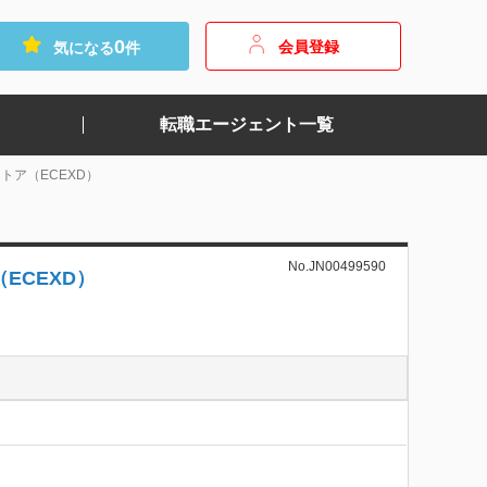
0
会員登録
気になる
件
転職エージェント一覧
トア（ECEXD）
No.JN00499590
ECEXD）