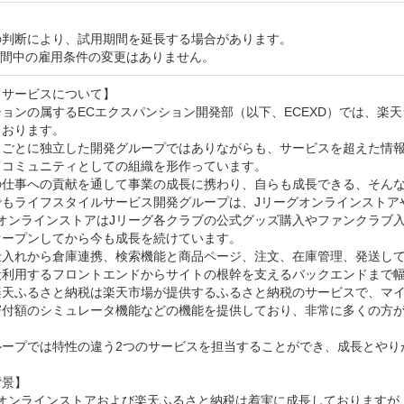
判断により、試用期間を延長する場合があります。

期間中の雇用条件の変更はありません。
サービスについて】

ョンの属するECエクスパンション開発部（以下、ECEXD）では、楽
おります。

スごとに独立した開発グループではありながらも、サービスを超えた情
コミュニティとしての組織を形作っています。

の仕事への貢献を通して事業の成長に携わり、自らも成長できる、そんな
でもライフスタイルサービス開発グループは、Jリーグオンラインストア
オンラインストアはJリーグ各クラブの公式グッズ購入やファンクラブ入
ープンしてから今も成長を続けています。

仕入れから倉庫連携、検索機能と商品ページ、注文、在庫管理、発送して
段利用するフロントエンドからサイトの根幹を支えるバックエンドまで幅
楽天ふるさと納税は楽天市場が提供するふるさと納税のサービスで、マ
寄付額のシミュレータ機能などの機能を提供しており、非常に多くの方
ループでは特性の違う2つのサービスを担当することができ、成長とやり
景】

グオンラインストアおよび楽天ふるさと納税は着実に成長しておりますが