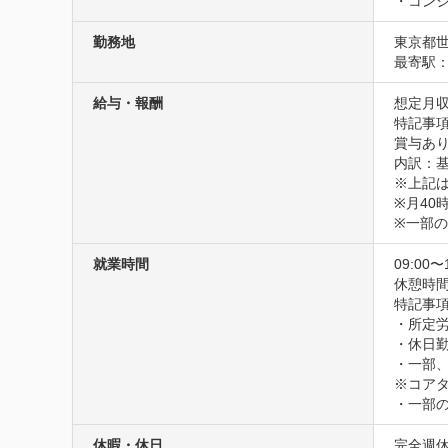
・コンシ
勤務地
東京都世
最寄駅：
給与・報酬
想定月収
特記事項
賞与あり
内訳：基本
※上記は
※月40
※一部
就業時間
09:00〜
休憩時間
特記事項
・所定労
・休日
・一部、
※コアタイ
・一部
休暇・休日
完全週休