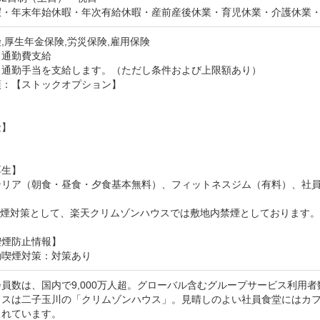
暇・年末年始休暇・年次有給休暇・産前産後休業・育児休業・介護休業
,厚生年金保険,労災保険,雇用保険
：通勤費支給
：通勤手当を支給します。（ただし条件および上限額あり）
：【ストックオプション】



】

生】

テリア（朝食・昼食・夕食基本無料）、フィットネスジム（有料）、社員
喫煙対策として、楽天クリムゾンハウスでは敷地内禁煙としております
喫煙防止情報】
動喫煙対策：対策あり
員数は、国内で9,000万人超。グローバル含むグループサービス利用者数
ィスは二子玉川の「クリムゾンハウス」。見晴しのよい社員食堂にはカ
れています。
