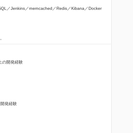
MySQL／Jenkins／memcached／Redis／Kibana／Docker
す。
上の開発経験

開発経験
