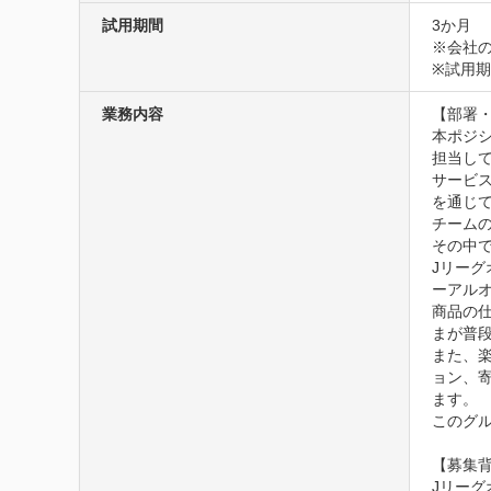
試用期間
3か月
※会社の
※試用
業務内容
【部署・
本ポジシ
担当して
サービ
を通じて
チーム
その中
Jリーグ
ーアルオ
商品の
まが普
また、
ョン、
ます。

このグ
【募集背
Jリー