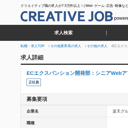
クリエイティブ職の求人が7.5万件以上！| Web･ゲーム･広告･映像な
power
求人検索
転職・求人TOP
その他業界系の求人
その他の求人
ECエク
求人詳細
ECエクスパンション開発部：シニアWebア
正社員
募集要項
企業名
楽天グ
職種