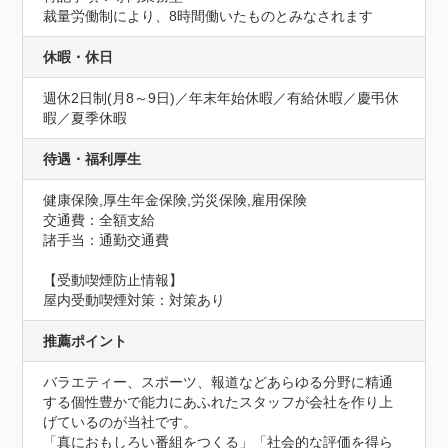
裁量労働制により、8時間働いたものとみなされます
休暇・休日
週休2日制(月8～9日)／年末年始休暇／有給休暇／慶弔休
暇／夏季休暇
待遇・福利厚生
健康保険,厚生年金保険,労災保険,雇用保険
交通費：全額支給
諸手当：通勤交通費
【受動喫煙防止情報】
屋内受動喫煙対策：対策あり
推薦ポイント
バラエティー、スポーツ、報道などあらゆる分野に精通
する個性豊かで能力にあふれたスタッフが会社を作り上
げているのが当社です。

「真におもしろい番組をつくる」「社会的な評価を得ら