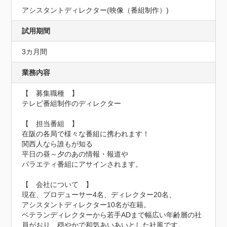
アシスタントディレクター(映像（番組制作）)
試用期間
3カ月間
業務内容
【　募集職種　】

テレビ番組制作のディレクター

【　担当番組　】

在阪の各局で様々な番組に携われます！

関西人なら誰もが知る

平日の昼～夕のあの情報・報道や

バラエティ番組にアサインされます。

【　会社について　】

現在、プロデューサー4名、ディレクター20名、

アシスタントディレクター10名が在籍。

ベテランディレクターから若手ADまで幅広い年齢層の社
員がおり、穏やかで和気あいあいとした社風です。