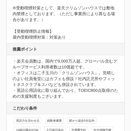
※受動喫煙対策として、楽天クリムゾンハウスでは敷地
内禁煙としております。（ただし事業所により異なる場
合があります。）
【受動喫煙防止情報】
屋内受動喫煙対策：対策あり
推薦ポイント
・楽天会員数は、国内で9,000万人超。グローバル含むグ
ループサービス利用者数は10億超です。

・オフィスは二子玉川の「クリムゾンハウス」。見晴し
のよい社員食堂にはカフェも併設！社内託児所やフィッ
トネスクラブ＆スパなども併設されています。

・英語公用語化に取り組んでおり、TOEIC800点取得のた
めの支援制度もございます。
こだわり条件
英語力を活かせる
経験者優遇
駅から徒歩5分以内
10時以降出社OK
土日祝日休み
交通費支給
社会保険完備