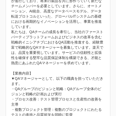
が進行しており、将来の製品を共に形作っていく新たな
チームメンバーを必要としています。さらに、オートメ
ーション、AI統合、高度なデータベースモデル、データ
転送プロトコルといった、グローバルITシステムの基礎
における画期的なイノベーションを活用し、事業を推進
しています。

私たちは、QAチームの成長を牽引し、当社のファースト
パーティプラットフォームおよびビジネスの改革を含む
戦略的イニシアチブにおけるQA活動を推進する、経験豊
富で戦略的なQAマネージャーを募集しています。楽天で
は、品質を重要視しています。サービスの信頼性と拡張
性を確保する堅牢な品質保証体制を構築できる、才能と
熱意にあふれたQAマネージャーを求めています。

【業務内容】

▼QAマネージャーとして、以下の職責を担っていただき
ます。

・QAグループのビジョンと戦略：QAグループ全体のビ
ジョンと戦略の計画および実行

・プロセス改善：テスト管理プロセスと生産性の改善を
主導

・複数プロジェクト管理：複数のプロジェクトにわたる
テストの進捗と品質状況を同時に監督
