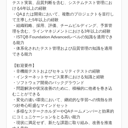
テスト実装、品質判断を含む、システムテスト管理にお
ける6年以上の経験

・QAまたは開発において、複数のプロジェクトを並行し
て主導した5年以上の経験

・組織戦略、採用、評価、チームビルディング、予算管
理を含む、ラインマネジメントにおける3年以上の経験

・ISTQB Foundation Advancedレベルの知識を適用でき
る能力

・体系化されたテスト管理および品質管理の知識を適用
できる能力

【歓迎要件】

・非機能テストおよびセキュリティテストの経験

・インターネットサービス業界における知識と経験

・ソフトウェア開発のバックグラウンド

・問題解決や状況改善のために、積極的に他者を巻き込
むことができる

・変化の速い環境において、継続的な学習への情熱を持
つ好奇心旺盛なマインドセット

・多様なステークホルダーやQAチームメンバーと効果的
にコミュニケーションをとる高い能力

・現状に満足せず、新たな課題に取り組み、改善を推進