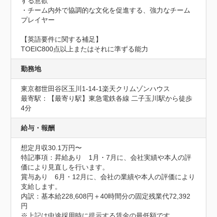
する意欲

・チーム内外で協調的な文化を促進する、強力なチーム
プレイヤー

【英語要件に関する補足】

TOEIC800点以上またはそれに準ずる能力
勤務地
東京都世田谷区玉川1-14-1楽天クリムゾンハウス
最寄駅：【最寄り駅】東急電鉄各線 二子玉川駅から徒歩
4分
給与・報酬
想定月収30.1万円〜
特記事項：昇給あり　1月・7月に、会社実績や本人の評
価により見直しを行います。

賞与あり　6月・12月に、会社の業績や本人の評価により
支給します。

内訳：基本給228,608円＋40時間分の固定残業代72,392
円

※上記は中途採用時に提示する賃金の最低額です。
