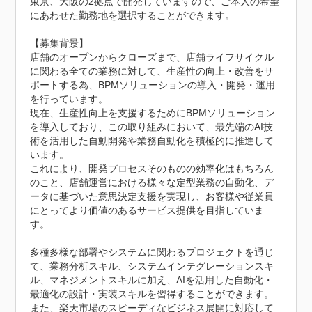
東京、大阪の2拠点で開発していますので、ご本人の希望
にあわせた勤務地を選択することができます。

【募集背景】

店舗のオープンからクローズまで、店舗ライフサイクル
に関わる全ての業務に対して、生産性の向上・改善をサ
ポートする為、BPMソリューションの導入・開発・運用
を行っています。

現在、生産性向上を支援するためにBPMソリューション
を導入しており、この取り組みにおいて、最先端のAI技
術を活用した自動開発や業務自動化を積極的に推進して
います。

これにより、開発プロセスそのものの効率化はもちろん
のこと、店舗運営における様々な定型業務の自動化、デ
ータに基づいた意思決定支援を実現し、お客様や従業員
にとってより価値のあるサービス提供を目指していま
す。

多種多様な部署やシステムに関わるプロジェクトを通じ
て、業務分析スキル、システムインテグレーションスキ
ル、マネジメントスキルに加え、AIを活用した自動化・
最適化の設計・実装スキルを習得することができます。
また、楽天市場のスピーディなビジネス展開に対応して