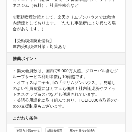
ネスジム（有料）、社員持株会など

※受動喫煙対策として、楽天クリムゾンハウスでは敷地
内禁煙としております。（ただし事業所により異なる場
合があります。）
【受動喫煙防止情報】
屋内受動喫煙対策：対策あり
推薦ポイント
・楽天会員数は、国内で9,000万人超。グローバル含むグ
ループサービス利用者数は10億超です。

・オフィスは二子玉川の「クリムゾンハウス」。見晴し
のよい社員食堂にはカフェも併設！社内託児所やフィッ
トネスクラブ＆スパなども併設されています。

・英語公用語化に取り組んでおり、TOEIC800点取得のた
めの支援制度もございます。
こだわり条件
英語力を活かせる
経験者優遇
駅から徒歩5分以内