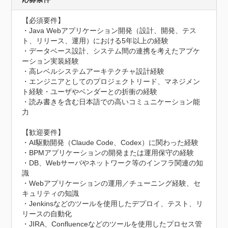
【必須要件】

・Java Webアプリケーション開発（設計、開発、テス
ト、リリース、運用）における5年以上の経験

・データベース設計、システム間の連携を考えたアプケ
ーション実装経験

・高レベルシステムアーキテクチャ設計経験

・エンジニアとしてのプロジェクトリード、マネジメン
ト経験・ユーザやベンダーとの折衝の経験

・読み書きを含む日本語での高いコミュニケーション能
力

【歓迎要件】

・AI駆動開発（Claude Code、Codex）に関わった経験

・BPMアプリケーションの開発または運用保守の経験

・DB、Webサーバやネットワーク等のインフラ関連の知
識

・Webアプリケーションの運用／チューニング経験、セ
キュリティの知識

・Jenkinsなどのツールを使用したデプロイ、テスト、リ
リースの自動化

・JIRA、Confluenceなどのツールを使用したプロセス管