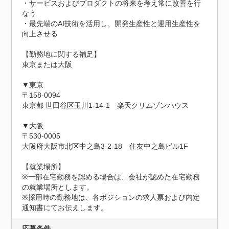
・サービスおよびプロダクトの将来を考え常に改善を行
なう

・最先端のAI技術を活用し、開発生産性と運用生産性を
向上させる

【勤務地に関する補足】

東京または大阪

▼東京

〒158-0094

東京都 世田谷区玉川1-14-1　楽天クリムゾンハウス

▼大阪

〒530-0005

大阪府大阪市北区中之島3-2-18　住友中之島ビル1F

【就業場所】

※一部在宅勤務を認める場合は、会社が認めた在宅勤務
の就業場所とします。

※採用時の勤務地は、各ポジションの求人票および内定
通知書にてお伝えします。
応募条件