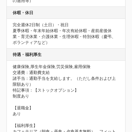
の適用等）
休暇・休日
完全週休2日制（土日）・祝日

夏季休暇・年末年始休暇・年次有給休暇・産前産後休
業・育児休業・介護休業・生理休暇・特別休暇（慶弔、
ボランティアなど）
待遇・福利厚生
健康保険,厚生年金保険,労災保険,雇用保険
交通費：通勤費支給
諸手当：通勤手当を支給します。（ただし条件および上
限額あり）
特記事項：【ストックオプション】

制度あり

【退職金】

あり

【福利厚生】

カフェテリア（朝食・昼食・夕食基本無料）、フィット