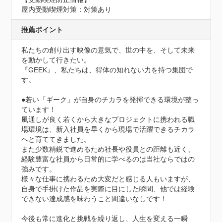
屋内受動喫煙対策：対策あり
推薦ポイント
私たちの創り出す映像の意気で、世の中を、そして未来
を動かして行きたい。

『GEEK』、私たちは、得体の知れない力を持つ集団で
す。

●若い「ギーク」が自身のチカラを発揮できる環境が整っ
ています！

風通しが良く若くから大きなプロジェクトに携われる職
場環境は、新入社員を早くから現場で活躍できるチカラ
へと育ててきました。

また少数精鋭で進めるため社長や役員との距離も近く、
経験豊富な社員から日常的に学べるのは当社ならではの
強みです。

様々な仕事に携わるため大変だと感じる人もいますが、
自身で手掛けた作品を実際に目にした瞬間、他では経験
できない達成感を味わうこと間違いなしです！

今後も常に進化と挑戦を繰り返し、人生を変える一瞬