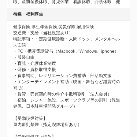
暇、産前産後休暇、育児休業、看護休暇、介護休暇　他
待遇・福利厚生
健康保険,厚生年金保険,労災保険,雇用保険
交通費：支給（当社規定あり）
特記事項：・定期健康診断・人間ドック、メンタルヘル
ス面談

・PC・携帯電話貸与（Macbook／Windows、iphone）

・服装自由

・育児・介護休業制度

・研修・資格取得支援

・食事補助、レクリエーション費補助、部活動支援

・エンターテインメント補助（映画・舞台など鑑賞時の
補助）

・賃貸・売買契約時の仲介手数料割引（法人会員）

・宿泊、レジャー施設、スポーツクラブ等の割引（報道
健保、日本駐車場開発グループ）

【受動喫煙対策】

屋内原則禁煙（指定喫煙場所あり）
【受動喫煙防止情報】