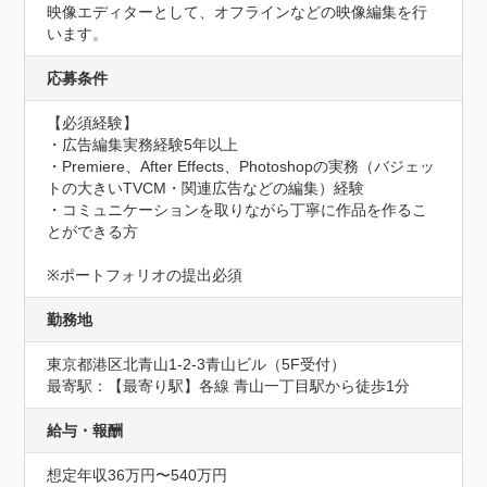
映像エディターとして、オフラインなどの映像編集を行
います。
応募条件
【必須経験】

・広告編集実務経験5年以上

・Premiere、After Effects、Photoshopの実務（バジェッ
トの大きいTVCM・関連広告などの編集）経験

・コミュニケーションを取りながら丁寧に作品を作るこ
とができる方

※ポートフォリオの提出必須
勤務地
東京都港区北青山1-2-3青山ビル（5F受付）
最寄駅：【最寄り駅】各線 青山一丁目駅から徒歩1分
給与・報酬
想定年収36万円〜540万円