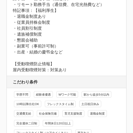
・リモート勤務手当（通信費、在宅光熱費など）
特記事項：【福利厚生】

・退職金制度あり

・従業員持株会制度

・社員割引制度

・遺族補償制度

・懇親会補助

・副業可（事前許可制）

・出産・結婚の慶弔金など
【受動喫煙防止情報】
屋内受動喫煙対策：対策あり
こだわり条件
学歴不問
経験者優遇
Wワーク可能
駅から徒歩5分以内
10時以降出社OK
フレックスタイム制
土日祝日休み
交通費支給
社会保険完備
育児支援制度
退職金制度
完全週休二日制
年間休日120日以上
フレックスタイム制（コアタイムあり）
賞与あり