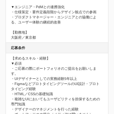
▼エンジニア・PdMとの連携強化

・仕様策定・要件定義段階からデザイン観点での参画

・プロダクトマネージャー・エンジニアとの協働によ
る、ユーザー体験の継続的改善

【勤務地】

大阪府／東京都
応募条件
【求めるスキル・経験】

▼必須

・ご応募の際にポートフォリオのご提出をお願いしま
す。

・UIデザイナーとしての実務経験5年以上

・FigmaなどプロトタイピングツールのUI設計・プロト
タイピング経験

・HTML／CSSの基礎知識

・複雑なUIにおいてもユーザビリティを担保するための
専門知識

・デザイナーのマネジメントを行った経験
