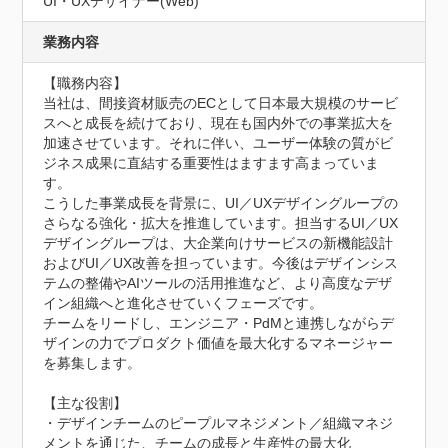
UI・UXデザイナー(Web)
業務内容
【職務内容】

当社は、間接資材販売のECとして日本最大規模のサービ
スへと成長を続けており、現在も国内外での事業拡大を
加速させています。それに伴い、ユーザー体験の質がビ
ジネス成果に直結する重要性はますます高まっていま
す。

こうした事業成長を背景に、UI／UXデザイングループの
さらなる強化・拡大を推進しています。担当するUI／UX
デザイングループは、大企業向けサービスの新機能設計
およびUI／UX改善を担っています。今後はデザインシス
テムの整備やAIツールの活用推進など、より高度なデザ
イン組織へと進化させていくフェーズです。

チームをリードし、エンジニア・PdMと連携しながらデ
ザインの力でプロダクト価値を最大化するマネージャー
を募集します。

【主な役割】

・デザインチームのピープルマネジメント／組織マネジ
メントを通じた、チームの成長と生産性の最大化
