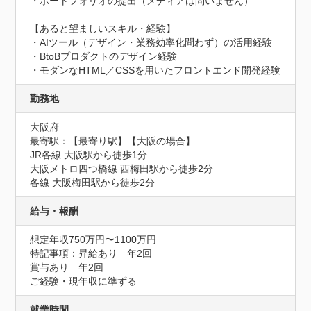
・ポートフォリオの提出（メディアは問いません）

【あると望ましいスキル・経験】

・AIツール（デザイン・業務効率化問わず）の活用経験

・BtoBプロダクトのデザイン経験

・モダンなHTML／CSSを用いたフロントエンド開発経験
勤務地
大阪府
最寄駅：【最寄り駅】【大阪の場合】

JR各線 大阪駅から徒歩1分

大阪メトロ四つ橋線 西梅田駅から徒歩2分

各線 大阪梅田駅から徒歩2分
給与・報酬
想定年収750万円〜1100万円
特記事項：昇給あり　年2回

賞与あり　年2回

ご経験・現年収に準ずる
就業時間