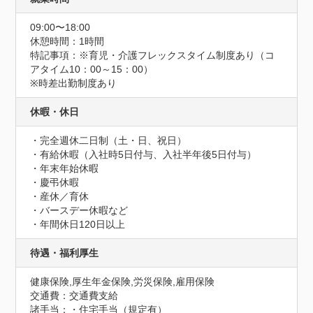
09:00〜18:00
休憩時間：1時間
特記事項：※育児・介護フレックスタイム制度あり（コ
アタイム10：00～15：00）

※時差出勤制度あり
休暇・休日
・完全週休二日制（土・日、祝日）

・有給休暇（入社時5日付与、入社半年後5日付与）

・年末年始休暇

・慶弔休暇

・産休／育休

・バースデー休暇など

・年間休日120日以上
待遇・福利厚生
健康保険,厚生年金保険,労災保険,雇用保険
交通費：交通費支給
諸手当：・住宅手当（規定有）
