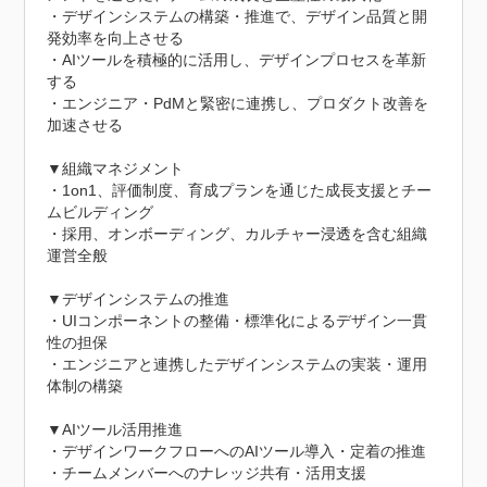
・デザインシステムの構築・推進で、デザイン品質と開
発効率を向上させる

・AIツールを積極的に活用し、デザインプロセスを革新
する

・エンジニア・PdMと緊密に連携し、プロダクト改善を
加速させる

▼組織マネジメント

・1on1、評価制度、育成プランを通じた成長支援とチー
ムビルディング

・採用、オンボーディング、カルチャー浸透を含む組織
運営全般

▼デザインシステムの推進

・UIコンポーネントの整備・標準化によるデザイン一貫
性の担保

・エンジニアと連携したデザインシステムの実装・運用
体制の構築

▼AIツール活用推進

・デザインワークフローへのAIツール導入・定着の推進

・チームメンバーへのナレッジ共有・活用支援
