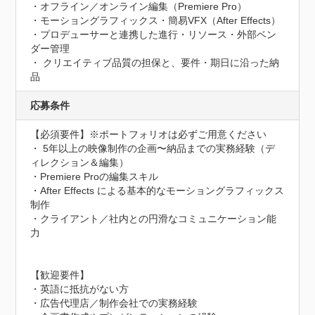
・オフライン／オンライン編集（Premiere Pro）

・モーショングラフィックス・簡易VFX（After Effects）

・プロデューサーと連携した進行・リソース・外部ベン
ダー管理

・ クリエイティブ品質の担保と、要件・期日に沿った納
品
応募条件
【必須要件】※ポートフォリオは必ずご用意ください

・ 5年以上の映像制作の企画〜納品までの実務経験（デ
ィレクション＆編集）

・Premiere Proの編集スキル

・After Effects による基本的なモーショングラフィックス
制作

・クライアント／社内との円滑なコミュニケーション能
力

【歓迎要件】

・英語に抵抗がない方

・広告代理店／制作会社での実務経験
