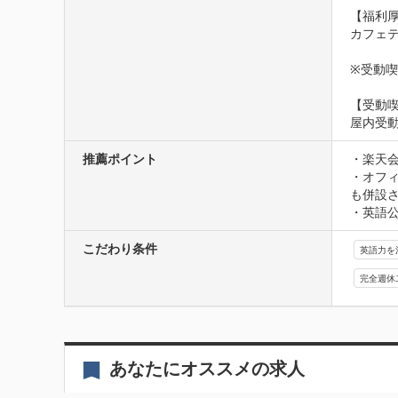
【福利厚
カフェ
※受動
【受動
屋内受
推薦ポイント
・楽天会
・オフ
も併設さ
・英語公
こだわり条件
英語力を
完全週休
あなたにオススメの求人