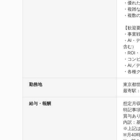
・優れ
・複雑
・複数の
【歓迎要
・事業戦
・AI
含む）

・ROI
・コン
・AI／
・各種
勤務地
東京都世
最寄駅：
給与・報酬
想定月収
特記事項
賞与あり
内訳：基本
※上記は
※月40