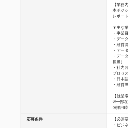
【業務内
本ポジ
レポー
▼主な業
・事業
・デー
・経営管
・デー
・デー
担当）

・社内
プロセス
・日本
・経営層
【就業場
※一部
※採用
応募条件
【必須要
・ビジネ