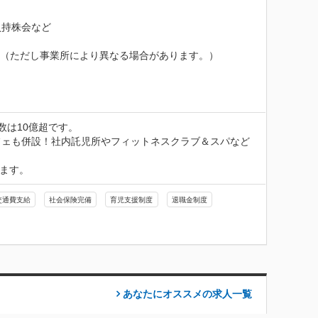
持株会など

。（ただし事業所により異なる場合があります。）
は10億超です。

フェも併設！社内託児所やフィットネスクラブ＆スパなど
います。
交通費支給
社会保険完備
育児支援制度
退職金制度
あなたにオススメの求人
一覧