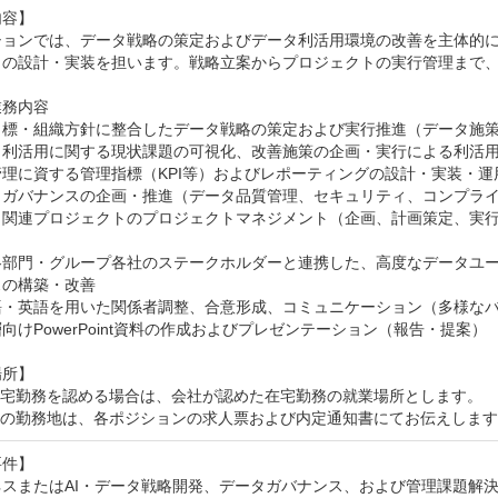
容】

ションでは、データ戦略の策定およびデータ利活用環境の改善を主体的
トの設計・実装を担います。戦略立案からプロジェクトの実行管理まで、
務内容

目標・組織方針に整合したデータ戦略の策定および実行推進（データ施策
タ利活用に関する現状課題の可視化、改善施策の企画・実行による利活用
理に資する管理指標（KPI等）およびレポーティングの設計・実装・運
タガバナンスの企画・推進（データ品質管理、セキュリティ、コンプライ
タ関連プロジェクトのプロジェクトマネジメント（企画、計画策定、実
各部門・グループ各社のステークホルダーと連携した、高度なデータユ
の構築・改善

語・英語を用いた関係者調整、合意形成、コミュニケーション（多様なバ
向けPowerPoint資料の作成およびプレゼンテーション（報告・提案）

所】

在宅勤務を認める場合は、会社が認めた在宅勤務の就業場所とします。

時の勤務地は、各ポジションの求人票および内定通知書にてお伝えしま
件】

スまたはAI・データ戦略開発、データガバナンス、および管理課題解決