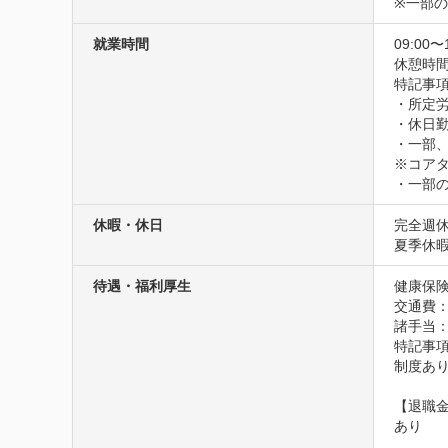
※一部
就業時間
09:00〜
休憩時間
特記事項
・所定労
・休日
・一部、
※コアタイ
・一部
休暇・休日
完全週休
夏季休
待遇・福利厚生
健康保険
交通費
諸手当
特記事項
制度あり
【退職金
あり
