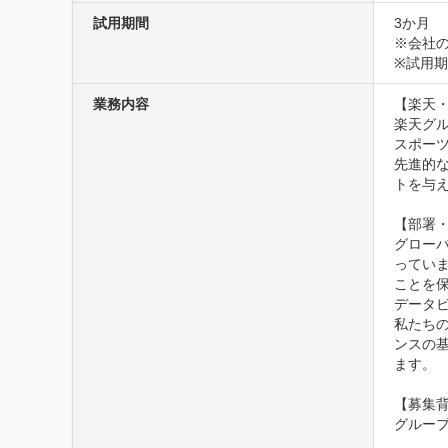
試用期間
3か月
※会社の
※試用
業務内容
【楽天・
楽天グ
スポーツ
先進的な
トを与え
【部署・
グロー
ってい
ことを保
データ
私たち
ンスの
ます。

【募集背
グループ