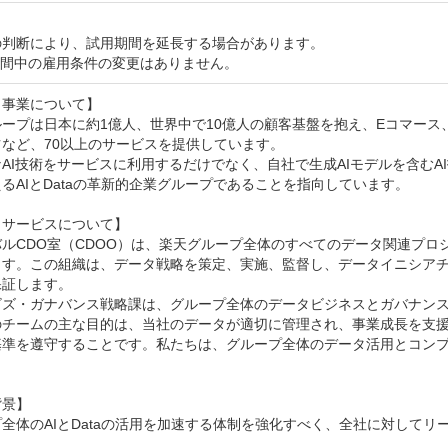
判断により、試用期間を延長する場合があります。

期間中の雇用条件の変更はありません。
事業について】

ループは日本に約1億人、世界中で10億人の顧客基盤を抱え、Eコマー
など、70以上のサービスを提供しています。

AI技術をサービスに利用するだけでなく、自社で生成AIモデルを含む
るAIとDataの革新的企業グループであることを指向しています。

サービスについて】

バルCDO室（CDOO）は、楽天グループ全体のすべてのデータ関連プ
ます。この組織は、データ戦略を策定、実施、監督し、データイニシア
証します。

ビズ・ガナバンス戦略課は、グループ全体のデータビジネスとガバナンス
のチームの主な目的は、当社のデータが適切に管理され、事業成長を支
基準を遵守することです。私たちは、グループ全体のデータ活用とコン
景】

全体のAIとDataの活用を加速する体制を強化すべく、全社に対してリ