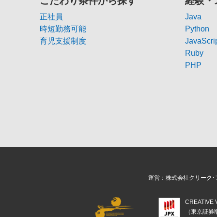
こだわり条件から探す
経験・
正社員
Java
時短勤務可能
Python
育児支援制度
JavaScri
Ruby
PHP
運営：株式会社クリーク･
CREATIV
（東京証券