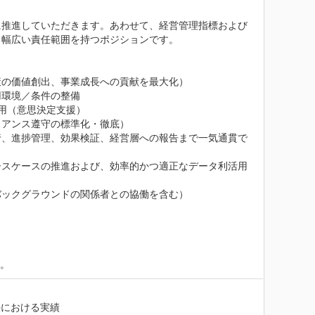
に推進していただきます。あわせて、経営管理指標および
幅広い責任範囲を持つポジションです。

の価値創出、事業成長への貢献を最大化）

環境／条件の整備

用（意思決定支援）

アンス遵守の標準化・徹底）

行、進捗管理、効果検証、経営層への報告まで一気通貫で
ースケースの推進および、効率的かつ適正なデータ利活用
ックグラウンドの関係者との協働を含む）

す。
における実績
