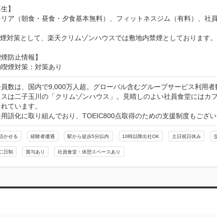
生】

テリア（朝食・昼食・夕食基本無料）、フィットネスジム（有料）、社員
喫煙対策として、楽天クリムゾンハウスでは敷地内禁煙としております
喫煙防止情報】
動喫煙対策：対策あり
員数は、国内で9,000万人超。グローバル含むグループサービス利用者数
ィスは二子玉川の「クリムゾンハウス」。見晴しのよい社員食堂にはカ
れています。

用語化に取り組んでおり、TOEIC800点取得のための支援制度もござ
活かせる
経験者優遇
駅から徒歩5分以内
10時以降出社OK
土日祝日休み
二日制
賞与あり
社員食堂・休憩スペースあり