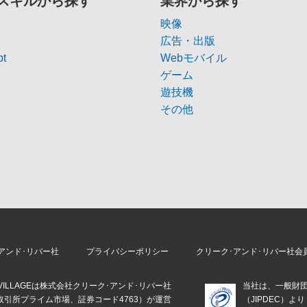
スキルから探す
業界から探す
映像
広告・出版
pt
Webモバイル
ゲーム
遊技機
その他
アンド･リバー社
プライバシーポリシー
クリーク･アンド･リバー社会
E VILLAGEは株式会社クリーク･アンド･リバー社
当社は、一般財
取引所プライム市場、証券コード4763）が運営
（JIPDEC）