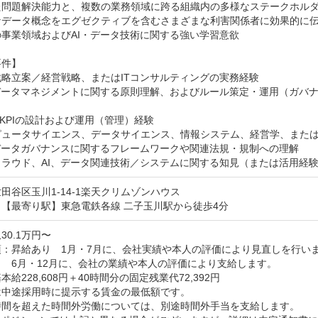
た問題解決能力と、複数の業務領域に跨る組織内の多様なステークホルダ
なデータ概念をエグゼクティブを含むさまざまな利害関係者に効果的に伝
事業領域およびAI・データ技術に関する強い学習意欲

件】

略立案／経営戦略、またはITコンサルティングの実務経験

・データマネジメントに関する原則理解、およびルール策定・運用（ガバ
・KPIの設計および運用（管理）経験

ピュータサイエンス、データサイエンス、情報システム、経営学、または
データガバナンスに関するフレームワークや関連法規・規制への理解

クラウド、AI、データ関連技術／システムに関する知見（または活用経
田谷区玉川1-14-1楽天クリムゾンハウス
【最寄り駅】東急電鉄各線 二子玉川駅から徒歩4分
30.1万円〜
：昇給あり　1月・7月に、会社実績や本人の評価により見直しを行いま
　6月・12月に、会社の業績や本人の評価により支給します。

給228,608円＋40時間分の固定残業代72,392円

中途採用時に提示する賃金の最低額です。

時間を超えた時間外労働については、別途時間外手当を支給します。
