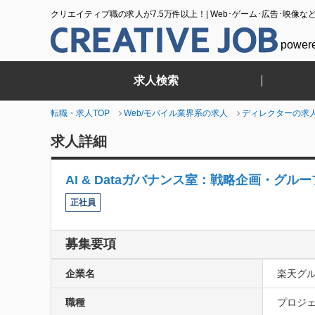
クリエイティブ職の求人が7.5万件以上！| Web･ゲーム･広告･映像な
power
求人検索
転職・求人TOP
Web/モバイル業界系の求人
ディレクターの求
求人詳細
AI & Dataガバナンス室：戦略企画・グル
正社員
募集要項
企業名
楽天グ
職種
プロジェ