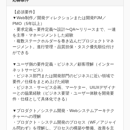
応募条件
【必須要件】

▼Web制作／開発ディレクションまたは開発PJM／
PMO（5年以上）

・要求定義～要件定義〜設計〜QA〜リリースまで、一連
を主導・マネージメントした経験

・複数ステークホルダーを巻き込んだプロジェクトマネ
ージメント。進行管理・品質担保・タスク優先順位付け
ができる

▼ユーザ側の要件定義・ビジネス／顧客理解（インター
ネットサービス）

・ビジネス部門または開発部門のビジネスに近い領域で
要件／仕様をまとめ上げた経験

・ビジネス・サービス企画、マーケター、UIUXデザイナ
ーとの協業経験（ビジネス要望・ユーザー体験を開発要
件・仕様として具体化できる）

▼プロダクト／システム開発・Webシステムアーキテク
チャーへの理解

・プロダクト・システム開発のプロセス（WF／アジャイ
ル問わず）を理解し、プロセスの構築や整備、改善を主