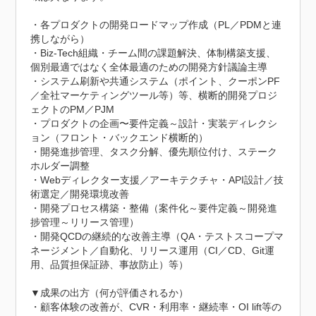
・各プロダクトの開発ロードマップ作成（PL／PDMと連
携しながら）

・Biz-Tech組織・チーム間の課題解決、体制構築支援、
個別最適ではなく全体最適のための開発方針議論主導

・システム刷新や共通システム（ポイント、クーポンPF
／全社マーケティングツール等）等、横断的開発プロジ
ェクトのPM／PJM

・プロダクトの企画〜要件定義～設計・実装ディレクシ
ョン（フロント・バックエンド横断的）

・開発進捗管理、タスク分解、優先順位付け、ステーク
ホルダー調整

・Webディレクター支援／アーキテクチャ・API設計／技
術選定／開発環境改善

・開発プロセス構築・整備（案件化～要件定義～開発進
捗管理～リリース管理）

・開発QCDの継続的な改善主導（QA・テストスコープマ
ネージメント／自動化、リリース運用（CI／CD、Git運
用、品質担保証跡、事故防止）等）

▼成果の出方（何が評価されるか）

・顧客体験の改善が、CVR・利用率・継続率・OI lift等の