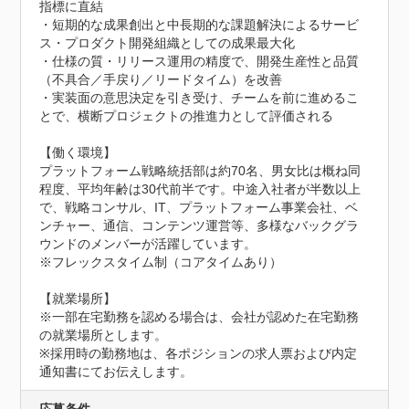
指標に直結

・短期的な成果創出と中長期的な課題解決によるサービ
ス・プロダクト開発組織としての成果最大化

・仕様の質・リリース運用の精度で、開発生産性と品質
（不具合／手戻り／リードタイム）を改善

・実装面の意思決定を引き受け、チームを前に進めるこ
とで、横断プロジェクトの推進力として評価される

【働く環境】

プラットフォーム戦略統括部は約70名、男女比は概ね同
程度、平均年齢は30代前半です。中途入社者が半数以上
で、戦略コンサル、IT、プラットフォーム事業会社、ベ
ンチャー、通信、コンテンツ運営等、多様なバックグラ
ウンドのメンバーが活躍しています。

※フレックスタイム制（コアタイムあり）

【就業場所】

※一部在宅勤務を認める場合は、会社が認めた在宅勤務
の就業場所とします。

※採用時の勤務地は、各ポジションの求人票および内定
通知書にてお伝えします。