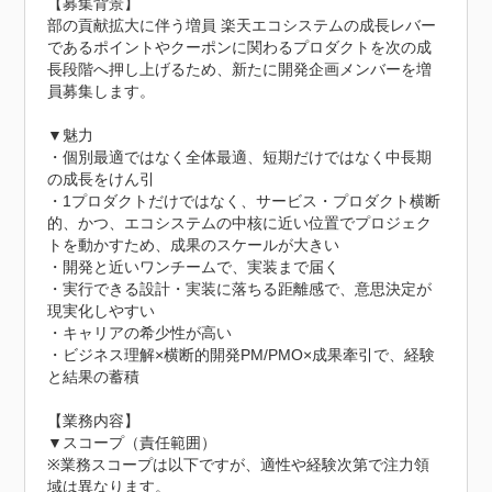
【募集背景】

部の貢献拡大に伴う増員 楽天エコシステムの成長レバー
であるポイントやクーポンに関わるプロダクトを次の成
長段階へ押し上げるため、新たに開発企画メンバーを増
員募集します。

▼魅力

・個別最適ではなく全体最適、短期だけではなく中長期
の成長をけん引

・1プロダクトだけではなく、サービス・プロダクト横断
的、かつ、エコシステムの中核に近い位置でプロジェク
トを動かすため、成果のスケールが大きい

・開発と近いワンチームで、実装まで届く

・実行できる設計・実装に落ちる距離感で、意思決定が
現実化しやすい

・キャリアの希少性が高い

・ビジネス理解×横断的開発PM/PMO×成果牽引で、経験
と結果の蓄積

【業務内容】

▼スコープ（責任範囲）

※業務スコープは以下ですが、適性や経験次第で注力領
域は異なります。
