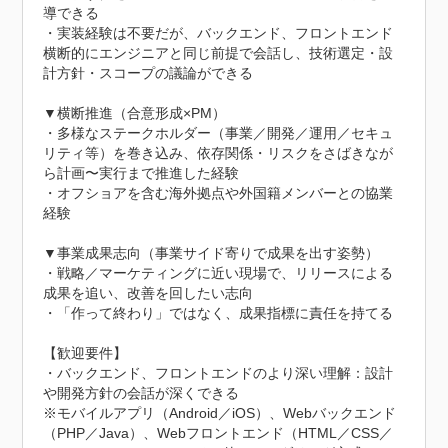
導できる

・実装経験は不要だが、バックエンド、フロントエンド
横断的にエンジニアと同じ前提で会話し、技術選定・設
計方針・スコープの議論ができる

▼横断推進（合意形成×PM）

・多様なステークホルダー（事業／開発／運用／セキュ
リティ等）を巻き込み、依存関係・リスクをさばきなが
ら計画〜実行まで推進した経験

・オフショアを含む海外拠点や外国籍メンバーとの協業
経験

▼事業成果志向（事業サイド寄りで成果を出す姿勢）

・戦略／マーケティングに近い現場で、リリースによる
成果を追い、改善を回したい志向

・「作って終わり」ではなく、成果指標に責任を持てる

【歓迎要件】

・バックエンド、フロントエンドのより深い理解：設計
や開発方針の会話が深くできる

※モバイルアプリ（Android／iOS）、Webバックエンド
（PHP／Java）、Webフロントエンド（HTML／CSS／