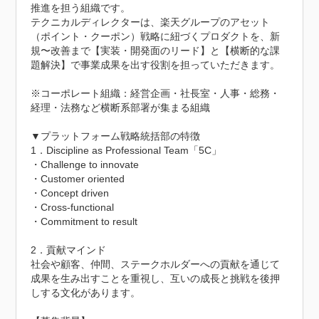
推進を担う組織です。

テクニカルディレクターは、楽天グループのアセット
（ポイント・クーポン）戦略に紐づくプロダクトを、新
規〜改善まで【実装・開発面のリード】と【横断的な課
題解決】で事業成果を出す役割を担っていただきます。

※コーポレート組織：経営企画・社長室・人事・総務・
経理・法務など横断系部署が集まる組織

▼プラットフォーム戦略統括部の特徴

1．Discipline as Professional Team「5C」

・Challenge to innovate

・Customer oriented

・Concept driven

・Cross-functional

・Commitment to result

2．貢献マインド

社会や顧客、仲間、ステークホルダーへの貢献を通じて
成果を生み出すことを重視し、互いの成長と挑戦を後押
しする文化があります。
