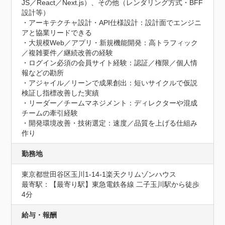
JS／React／Next.js）、その他（レンダリング方式・BFF
設計等）

・アーキテクチャ設計・API仕様設計：設計面でエンジニ
アと協業リードできる

・大規模Web／アプリ・新規機能開発：高トラフィック
／複雑要件／継続改善の経験

・ログイン必須の会員サイト経験：認証／権限／個人情
報などの勘所

・アジャイル／リーンで成果創出：短いサイクルで仮説
検証し指標改善した実績

・リーダー／チームマネジメント：ディレクターや混成
チームの牽引経験

・開発環境改善・技術選定：速度／品質を上げる仕組み
作り
勤務地
東京都世田谷区玉川1-14-1楽天クリムゾンハウス
最寄駅：【最寄り駅】東急電鉄各線 二子玉川駅から徒歩
4分
給与・報酬