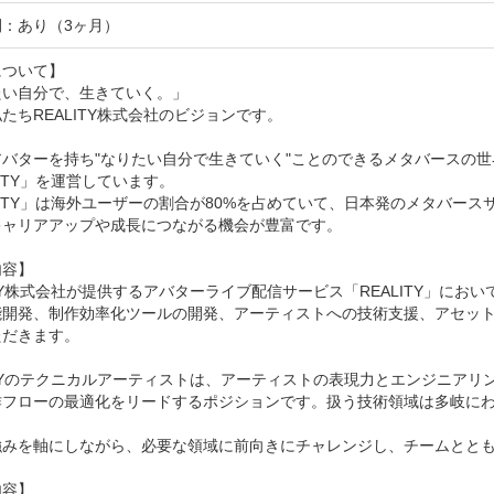
：あり（3ヶ月）
ついて】

い自分で、生きていく。」

たちREALITY株式会社のビジョンです。

アバターを持ち"なりたい自分で生きていく"ことのできるメタバースの
LITY」を運営しています。

LITY」は海外ユーザーの割合が80%を占めていて、日本発のメタバー
ャリアアップや成長につながる機会が豊富です。

容】

ITY株式会社が提供するアバターライブ配信サービス「REALITY」に
能開発、制作効率化ツールの開発、アーティストへの技術支援、アセッ
だきます。

ITYのテクニカルアーティストは、アーティストの表現力とエンジニア
作フローの最適化をリードするポジションです。扱う技術領域は多岐に
強みを軸にしながら、必要な領域に前向きにチャレンジし、チームととも
容】
