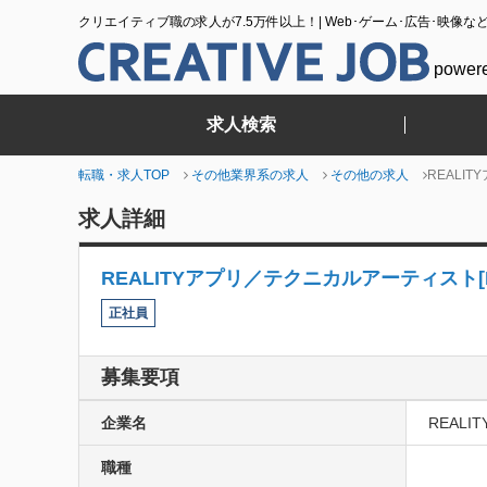
クリエイティブ職の求人が7.5万件以上！| Web･ゲーム･広告･映像な
power
求人検索
転職・求人TOP
その他業界系の求人
その他の求人
REALI
求人詳細
REALITYアプリ／テクニカルアーティスト[RE
正社員
募集要項
企業名
REALI
職種