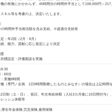
働の有無にかかわらず、45時間分の時間外手当として108,000円～217,0


スキル等を考慮の上、決定いたします。



分の時間外手当相当額を含み支給。※超過分支給有

定：年2回（2月・8月）

績、能力、貢献に応じ規定により決定

度

に目標設定・評価面談を実施
18:30
：60分
：実働8時間

労働（専門／企画　1日8時間勤務したものとみなす）の場合は上記時間
休2日制（土・日）、祝日、年次有給休暇（入社3カ月後に10日間付与
フレッシュ休暇等
,厚生年金保険,労災保険,雇用保険