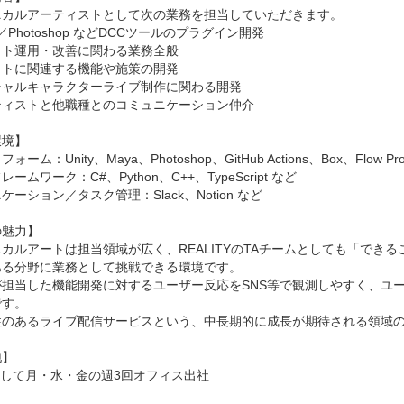
ニカルアーティストとして次の業務を担当していただきます。

／Photoshop などDCCツールのプラグイン開発

ト運用・改善に関わる業務全般

トに関連する機能や施策の開発

ャルキャラクターライブ制作に関わる開発

ィストと他職種とのコミュニケーション仲介

境】

ーム：Unity、Maya、Photoshop、GitHub Actions、Box、Flow Produc
ームワーク：C#、Python、C++、TypeScript など

ーション／タスク管理：Slack、Notion など

魅力】

カルアートは担当領域が広く、REALITYのTAチームとしても「でき
る分野に業務として挑戦できる環境です。

が担当した機能開発に対するユーザー反応をSNS等で観測しやすく、ユ
す。

性のあるライブ配信サービスという、中長期的に成長が期待される領域の
	

して月・水・金の週3回オフィス出社
