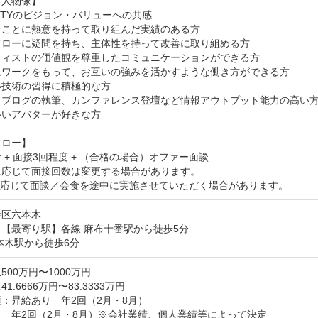
人物像】

LITYのビジョン・バリューへの共感

ことに熱意を持って取り組んだ実績のある方

フローに疑問を持ち、主体性を持って改善に取り組める方

ティストの価値観を尊重したコミュニケーションができる方

ムワークをもって、お互いの強みを活かすような働き方ができる方

技術の習得に積極的な方

クブログの執筆、カンファレンス登壇など情報アウトプット能力の高い方
いアバターが好きな方

ロー】

 + 面接3回程度 + （合格の場合）オファー面談

応じて面接回数は変更する場合があります。

に応じて面談／会食を途中に実施させていただく場合があります。
港区六本木
【最寄り駅】各線 麻布十番駅から徒歩5分

本木駅から徒歩6分
500万円〜1000万円
1.6666万円〜83.3333万円
：昇給あり　年2回（2月・8月）

　年2回（2月・8月）※会社業績、個人業績等によって決定
