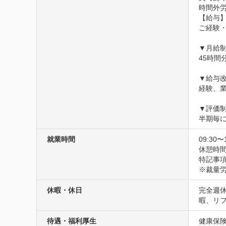
時間外労
【給与】
ご経験・
▼月給制
45時間
▼給与改
経験、業
▼評価制
半期毎
就業時間
09:30〜
休憩時間
特記事項
※裁量
休暇・休日
完全週
暇、リ
待遇・福利厚生
健康保険