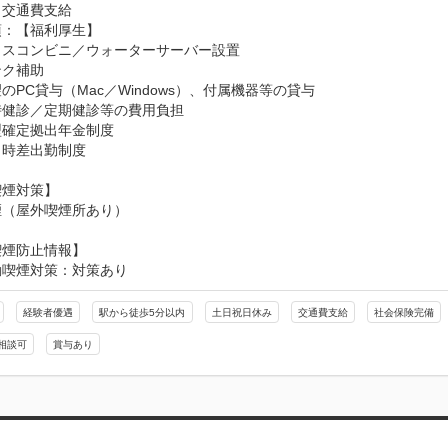
：交通費支給
：【福利厚生】

スコンビニ／ウォーターサーバー設置

ク補助

のPC貸与（Mac／Windows）、付属機器等の貸与

健診／定期健診等の費用負担

確定拠出年金制度

時差出勤制度

煙対策】

煙（屋外喫煙所あり）
喫煙防止情報】
動喫煙対策：対策あり
経験者優遇
駅から徒歩5分以内
土日祝日休み
交通費支給
社会保険完備
相談可
賞与あり