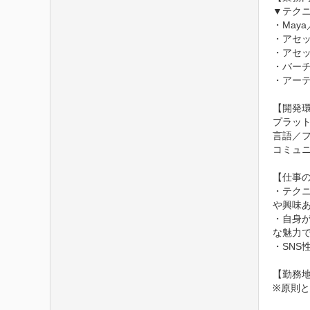
▼テク
・Maya
・アセッ
・アセッ
・バーチ
・アーテ
【開発環
プラットフォ
言語／フレ
コミュニケ
【仕事の
・テクニ
や興味あ
・自身
な魅力で
・SNS
【勤務地】
※原則と