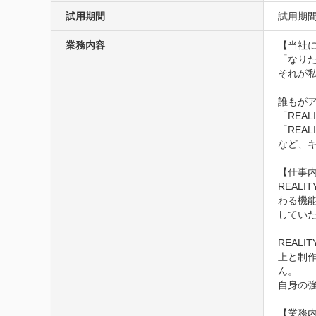
試用期間
試用期間
業務内容
【当社に
「なりた
それが私
誰もが
「REA
「REA
など、キ
【仕事内
REAL
わる機
していた
REAL
上と制
ん。

自身の
【業務内