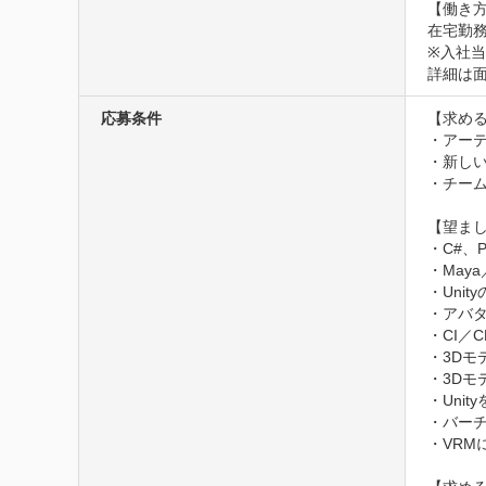
【働き方
在宅勤務
※入社
詳細は
応募条件
【求める
・アーテ
・新し
・チー
【望まし
・C#、
・Maya
・Unit
・アバ
・CI／C
・3Dモ
・3Dモ
・Uni
・バーチ
・VRM