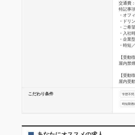
交通費
特記事項
・オフィ
・ドリン
・ご希望
・入社時
・企業型
・時短／
【受動喫
屋内禁
【受動
屋内受
こだわり条件
学歴不問
時短勤務
あなたにオススメの求人