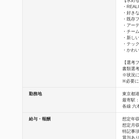
【求める
・REA
・好きな
・既存
・アー
・チー
・新しい
・テッ
・かわい
【選考フ
書類選考
※状況に
※必要
勤務地
東京都
最寄駅：
各線 六
給与・報酬
想定年収
想定月収4
特記事項
賞与あり