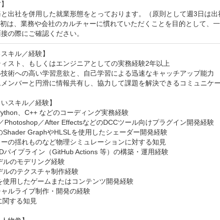
】

と出社を併用した就業形態をとっております。（原則として週3日は出社
当初は、業務や会社のカルチャーに慣れていただくことを目的として、一
面接の際にご確認ください。
スキル／経験】

ィスト、もしくはエンジニアとしての実務経験2年以上

い技術への高い学習意欲と、自己学習による迅速なキャッチアップ能力

ムメンバーと円滑に情報共有し、協力して課題を解決できるコミュニケー
いスキル／経験】

Python、C++ などのコーディング実務経験

／Photoshop／After EffectsなどのDCCツール向けプラグイン開発経験

yのShader GraphやHLSLを使用したシェーダー開発経験

ターの揺れものなど物理シミュレーションに対する知見

Dパイプライン（GitHub Actions 等）の構築・運用経験

デルのモデリング経験

デルのテクスチャ制作経験

tyを使用したゲームまたはコンテンツ開発経験

ャルライブ制作・開発の経験

に関する知見
