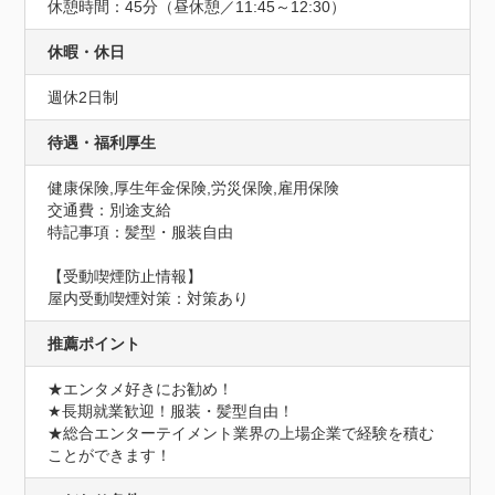
休憩時間：45分（昼休憩／11:45～12:30）
休暇・休日
週休2日制
待遇・福利厚生
健康保険,厚生年金保険,労災保険,雇用保険
交通費：別途支給
特記事項：髪型・服装自由
【受動喫煙防止情報】
屋内受動喫煙対策：対策あり
推薦ポイント
★エンタメ好きにお勧め！

★長期就業歓迎！服装・髪型自由！

★総合エンターテイメント業界の上場企業で経験を積む
ことができます！