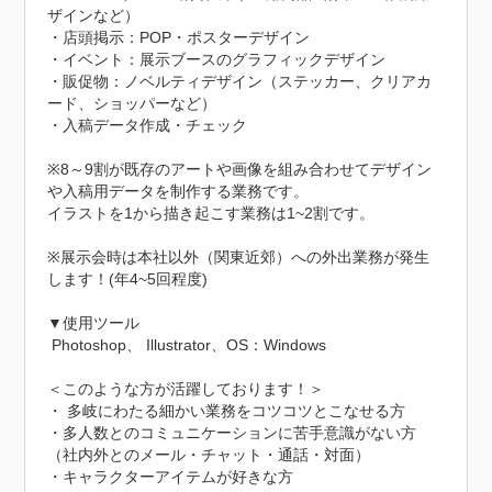
ザインなど）

・店頭掲示：POP・ポスターデザイン

・イベント：展示ブースのグラフィックデザイン

・販促物：ノベルティデザイン（ステッカー、クリアカ
ード、ショッパーなど）

・入稿データ作成・チェック

※8～9割が既存のアートや画像を組み合わせてデザイン
や入稿用データを制作する業務です。

イラストを1から描き起こす業務は1~2割です。

※展示会時は本社以外（関東近郊）への外出業務が発生
します！(年4~5回程度)

▼使用ツール

 Photoshop、 Illustrator、OS：Windows

＜このような方が活躍しております！＞

・ 多岐にわたる細かい業務をコツコツとこなせる方

・多人数とのコミュニケーションに苦手意識がない方
（社内外とのメール・チャット・通話・対面）

・キャラクターアイテムが好きな方