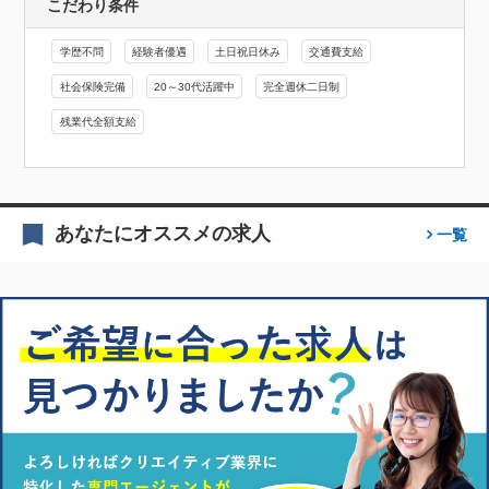
こだわり条件
学歴不問
経験者優遇
土日祝日休み
交通費支給
社会保険完備
20～30代活躍中
完全週休二日制
残業代全額支給
あなたにオススメの求人
一覧