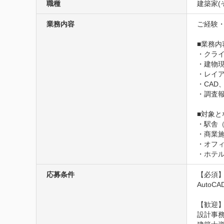
職種
建築家(
業務内容
ご経験・
■業務内容
・クライ
・建物現
・レイア
・CAD
・調査
■対象と
・駅舎（
・商業施
・オフィ
・ホテ
応募条件
【必須】
AutoCA
【歓迎】
設計事務