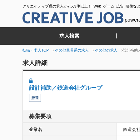
クリエイティブ職の求人が7.5万件以上！| Web･ゲーム･広告･映像な
power
求人検索
転職・求人TOP
その他業界系の求人
その他の求人
設計補助
求人詳細
設計補助／鉄道会社グループ
派遣
募集要項
企業名
鉄道会