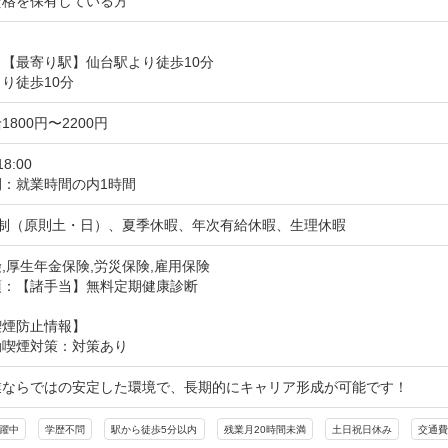
資格を保有している方
【最寄り駅】仙台駅より徒歩10分

り徒歩10分
800円〜2200円
18:00
間：就業時間の内1時間
日制（原則土・日）、夏季休暇、年次有給休暇、生理休暇
,厚生年金保険,労災保険,雇用保険
項：【諸手当】無料定期健康診断
喫煙防止情報】
動喫煙対策：対策あり
業ならではの安定した環境で、長期的にキャリア形成が可能です！
活躍中
学歴不問
駅から徒歩5分以内
残業月20時間未満
土日祝日休み
交通