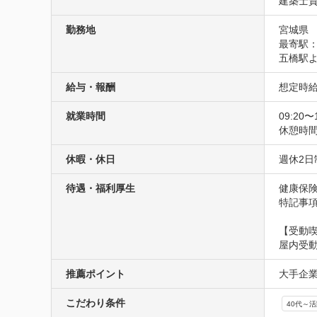
建築士
勤務地
宮城県
最寄駅：
五橋駅よ
給与・報酬
想定時給1
就業時間
09:20〜
休憩時
休暇・休日
週休2
待遇・福利厚生
健康保険
特記事
【受動
屋内受
推薦ポイント
大手企
こだわり条件
40代～