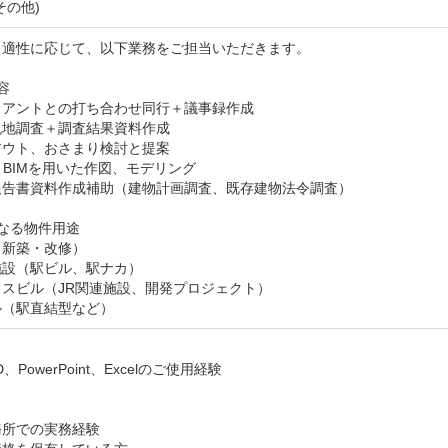
その他)
適性に応じて、以下業務をご担当いただきます。



アントとの打ち合わせ同行＋議事録作成

地調査＋調査結果資料作成

ウト、おさまり検討と提案

、BIMを用いた作図、モデリング

報告書資料作成補助（建物計画調査、既存建物法令調査）

なる物件用途

新築・改修）

設（駅ビル、駅ナカ）

スビル（JR関連施設、開発プロジェクト）

ル（駅直結型など）


D、PowerPoint、Excelのご使用経験



所での実務経験
