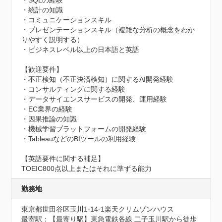
・SQLの経験

・統計の知識

・コミュニケーションスキル

・プレゼンテーションスキル（複雑な分析の概念をわか
りやすく説明する）

・ビジネスレベル以上の日本語と英語

【歓迎要件】

・不正検知（不正決済検知）に関するAI開発経験

・コンサルティングに関する経験

・データサイエンスサービスの開発、運用経験

・EC業界の経験

・因果推論の知識

・機械学習プラットフォームの開発経験

・TableauなどのBIツールの利用経験

【英語要件に関する補足】

TOEIC800点以上またはそれに準ずる能力
勤務地
東京都世田谷区玉川1-14-1楽天クリムゾンハウス
最寄駅：【最寄り駅】東急電鉄各線 二子玉川駅から徒歩