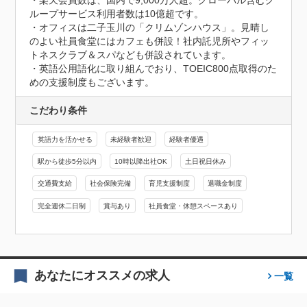
・楽天会員数は、国内で9,000万人超。グローバル含むグ
ループサービス利用者数は10億超です。

・オフィスは二子玉川の「クリムゾンハウス」。見晴し
のよい社員食堂にはカフェも併設！社内託児所やフィッ
トネスクラブ＆スパなども併設されています。

・英語公用語化に取り組んでおり、TOEIC800点取得のた
めの支援制度もございます。
こだわり条件
英語力を活かせる
未経験者歓迎
経験者優遇
駅から徒歩5分以内
10時以降出社OK
土日祝日休み
交通費支給
社会保険完備
育児支援制度
退職金制度
完全週休二日制
賞与あり
社員食堂・休憩スペースあり
あなたにオススメの求人
一覧