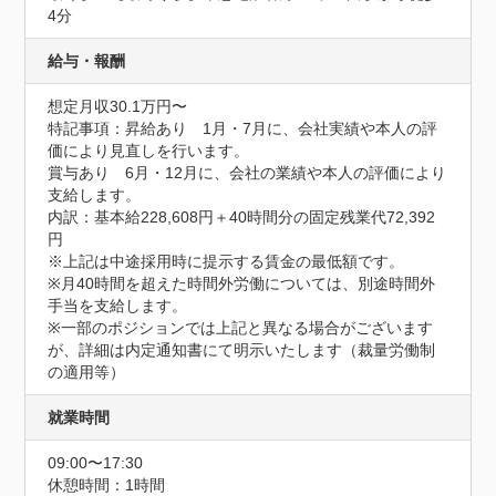
4分
給与・報酬
想定月収30.1万円〜
特記事項：昇給あり　1月・7月に、会社実績や本人の評
価により見直しを行います。

賞与あり　6月・12月に、会社の業績や本人の評価により
支給します。

内訳：基本給228,608円＋40時間分の固定残業代72,392
円

※上記は中途採用時に提示する賃金の最低額です。

※月40時間を超えた時間外労働については、別途時間外
手当を支給します。

※一部のポジションでは上記と異なる場合がございます
が、詳細は内定通知書にて明示いたします（裁量労働制
の適用等）
就業時間
09:00〜17:30
休憩時間：1時間