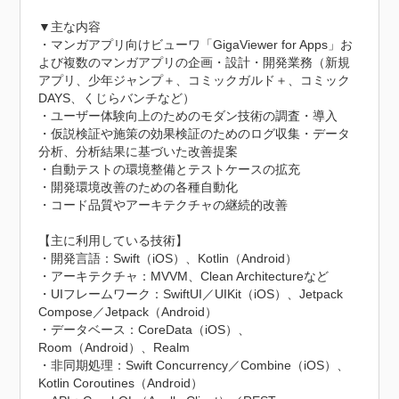
▼主な内容

・マンガアプリ向けビューワ「GigaViewer for Apps」お
よび複数のマンガアプリの企画・設計・開発業務（新規
アプリ、少年ジャンプ＋、コミックガルド＋、コミック
DAYS、くじらバンチなど）

・ユーザー体験向上のためのモダン技術の調査・導入

・仮説検証や施策の効果検証のためのログ収集・データ
分析、分析結果に基づいた改善提案

・自動テストの環境整備とテストケースの拡充

・開発環境改善のための各種自動化

・コード品質やアーキテクチャの継続的改善

【主に利用している技術】

・開発言語：Swift（iOS）、Kotlin（Android）

・アーキテクチャ：MVVM、Clean Architectureなど

・UIフレームワーク：SwiftUI／UIKit（iOS）、Jetpack 
Compose／Jetpack（Android）

・データベース：CoreData（iOS）、
Room（Android）、Realm

・非同期処理：Swift Concurrency／Combine（iOS）、
Kotlin Coroutines（Android）
