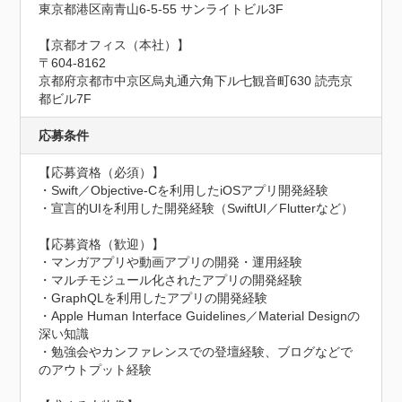
東京都港区南青山6-5-55 サンライトビル3F

【京都オフィス（本社）】

〒604-8162

京都府京都市中京区烏丸通六角下ル七観音町630 読売京
都ビル7F
応募条件
【応募資格（必須）】

・Swift／Objective-Cを利用したiOSアプリ開発経験

・宣言的UIを利用した開発経験（SwiftUI／Flutterなど）

【応募資格（歓迎）】

・マンガアプリや動画アプリの開発・運用経験

・マルチモジュール化されたアプリの開発経験

・GraphQLを利用したアプリの開発経験

・Apple Human Interface Guidelines／Material Designの
深い知識

・勉強会やカンファレンスでの登壇経験、ブログなどで
のアウトプット経験
