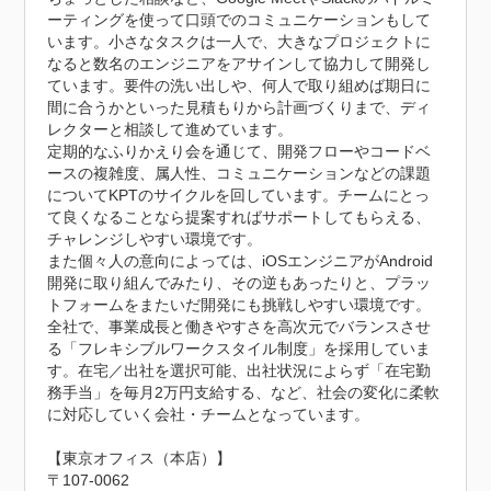
ーティングを使って口頭でのコミュニケーションもして
います。小さなタスクは一人で、大きなプロジェクトに
なると数名のエンジニアをアサインして協力して開発し
ています。要件の洗い出しや、何人で取り組めば期日に
間に合うかといった見積もりから計画づくりまで、ディ
レクターと相談して進めています。

定期的なふりかえり会を通じて、開発フローやコードベ
ースの複雑度、属人性、コミュニケーションなどの課題
についてKPTのサイクルを回しています。チームにとっ
て良くなることなら提案すればサポートしてもらえる、
チャレンジしやすい環境です。

また個々人の意向によっては、iOSエンジニアがAndroid
開発に取り組んでみたり、その逆もあったりと、プラッ
トフォームをまたいだ開発にも挑戦しやすい環境です。

全社で、事業成長と働きやすさを高次元でバランスさせ
る「フレキシブルワークスタイル制度」を採用していま
す。在宅／出社を選択可能、出社状況によらず「在宅勤
務手当」を毎月2万円支給する、など、社会の変化に柔軟
に対応していく会社・チームとなっています。

【東京オフィス（本店）】

〒107-0062
