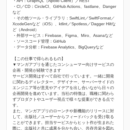
・API：GraphQL（Apollo Client）／REST

・CI／CD：CircleCI、GitHub Actions、fastlane、Danger
など

・その他ツール・ライブラリ：SwiftLint／SwiftFormat／
XcodeGenなど（iOS）、ktlint／Spotless／Dagger Hiltな
ど（Android）

・外部サービス：Firebase、Figma、Miro、Asanaなど

・ソースコード管理：GitHub

・データ分析：Firebase Analytics、BigQueryなど

【この仕事で得られるもの】

▼マンガアプリを通じたコンシューマー向けサービスの
企画・開発が経験できます

サービス開発はすべて自社で行っています。一緒に開発
に関わるディレクター、デザイナー、サーバーサイドの
エンジニア等が意見やアイデアを出し合いながら日々の
企画開発を進めています。当社の特徴は、職種に関わら
ずプロダクトやユーザー視点で様々な提案ができる点で
す。

また、マンガアプリのローンチや新機能のリリースに対
して、出版社／ユーザーからフィードバックを受け取る
ことができます。担当サービスからヒット作が生まれた
際に、出版社と共に成果を分かち合い、共存共栄を図れ