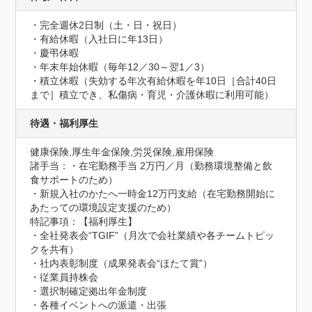
・完全週休2日制（土・日・祝日）

・有給休暇（入社日に年13日）

・慶弔休暇

・年末年始休暇（毎年12／30～翌1／3）

・積立休暇（失効する年次有給休暇を年10日［合計40日
まで］積立でき、私傷病・育児・介護休暇に利用可能）
待遇・福利厚生
健康保険,厚生年金保険,労災保険,雇用保険
諸手当：・在宅勤務手当 2万円／月（勤務環境整備と飲
食サポートのため）

・新規入社のかたへ一時金12万円支給（在宅勤務開始に
あたっての環境設定支援のため）
特記事項：【福利厚生】

・全社発表会“TGIF”（月次で会社業績や各チームトピッ
クを共有）

・社内表彰制度（成果発表会“ほたて賞”）

・従業員持株会

・選択制確定拠出年金制度

・各種イベントへの派遣・出張
