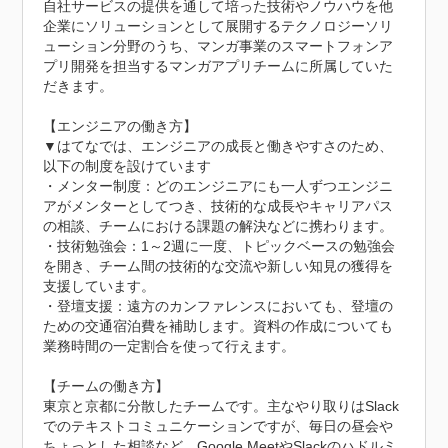
自社サービスの提供を通して培った技術やノウハウを他
企業にソリューションとして展開するテクノロジーソリ
ューション分野のうち、マンガ事業のスマートフォンア
プリ開発を担当するマンガアプリチームに所属していた
だきます。

【エンジニアの働き方】

▼はてなでは、エンジニアの成長と働きやすさのため、
以下の制度を設けています

・メンター制度：どのエンジニアにも一人ずつエンジニ
アがメンターとしてつき、技術的な成長やキャリアパス
の相談、チームにおける課題の解決などに携わります。

・技術勉強会：1～2週に一度、トピックベースの勉強会
を開き、チーム間の技術的な交流や新しい知見の獲得を
支援しています。

・登壇支援：遠方のカンファレンスにおいても、登壇の
ための交通宿泊費を補助します。資料の作成についても
業務時間の一定割合を使って行えます。

【チームの働き方】

東京と京都に分散したチームです。主なやり取りはSlack
でのテキストコミュニケーションですが、毎日の昼会や
ちょっとした相談など、Google MeetやSlackのハドルミ