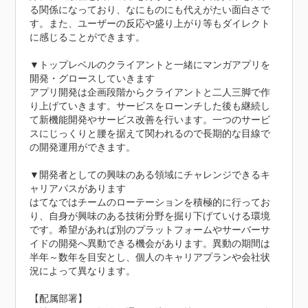
る関係になっており、なにものにも代えがたい面白さで
す。また、ユーザーの反応や盛り上がり等もダイレクト
に感じることができます。

▼トップレベルのクライアントと一緒にマンガアプリを
開発・グロースしていきます

アプリ開発は企画段階からクライアントと二人三脚で作
り上げていきます。サービスをローンチした後も継続し
て新機能開発やサービス改善を行います。一つのサービ
スにじっくりと腰を据えて関われるので長期的な目線で
の開発運用ができます。

▼開発者としての興味のある領域にチャレンジできるキ
ャリアパスがあります

はてなではチームのローテーションを積極的に行ってお
り、自身が興味のある技術分野を掘り下げていける環境
です。希望があれば別のプラットフォームやサーバーサ
イドの開発へ異動できる機会があります。異動の期間は
半年～数年を目安とし、個人のキャリアプランや会社状
況によって異なります。

【配属部署】
