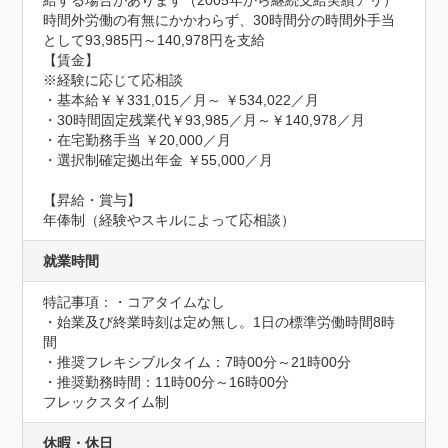
給する場合があります（2005年から継続支給実績アリ）

時間外労働の有無にかかわらず、30時間分の時間外手当
として93,985円～140,978円を支給

【賃金】

※経験に応じて応相談

・基本給￥￥331,015／月～ ￥534,022／月

・30時間固定残業代￥93,985／月～￥140,978／月

・在宅勤務手当 ￥20,000／月

・選択制確定拠出年金 ￥55,000／月

【昇給・賞与】

年俸制（経験やスキルによって応相談）
就業時間
特記事項：・コアタイムなし

・始業及び終業時刻は定め無し。1日の標準労働時間8時
間

・推奨フレキシブルタイム：7時00分～21時00分

・推奨勤務時間：11時00分～16時00分

フレックスタイム制
休暇・休日