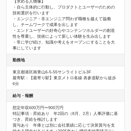
【求める人物像】

・自ら主体的に行動し、プロダクトとユーザーのための
技術選択を行います

・エンジニア・非エンジニア問わず職種を越えて協働
し、チームワークで成果を出します

・エンドユーザーの好奇心やコンテンツホルダーの創造
性を尊重し、技術によって新しい体験を生み出します

・常に学び続け、知識や考えをオープンにすることを大
事にしています
勤務地
東京都港区南青山6-5-55サンライトビル3F
最寄駅：【最寄り駅】東京メトロ各線 表参道駅から徒歩
6分
給与・報酬
想定年収600万円〜900万円
特記事項：昇給あり　年2回の（8月、2月）人事評価に基
づき、昇給を検討します

賞与あり　年俸とは別に会社業績に応じて決算賞与を支