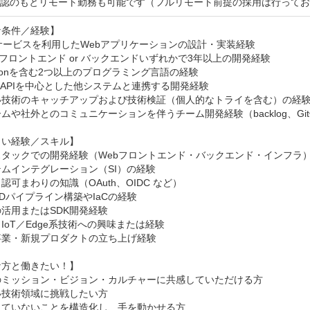
承認のもとリモート勤務も可能です（フルリモート前提の採用は行って
条件／経験】

サービスを利用したWebアプリケーションの設計・実装経験

ebフロントエンド or バックエンドいずれかで3年以上の開発経験

ythonを含む2つ以上のプログラミング言語の経験

T APIを中心とした他システムと連携する開発経験

い技術のキャッチアップおよび技術検証（個人的なトライを含む）の経験
ムや社外とのコミュニケーションを伴うチーム開発経験（backlog、Git
い経験／スキル】

タックでの開発経験（Webフロントエンド・バックエンド・インフラ）
ムインテグレーション（SI）の経験

認可まわりの知識（OAuth、OIDC など）

CDパイプライン構築やIaCの経験

の活用またはSDK開発経験

IoT／Edge系技術への興味または経験

業・新規プロダクトの立ち上げ経験

方と働きたい！】

のミッション・ビジョン・カルチャーに共感していただける方

技術領域に挑戦したい方

ていないことを構造化し、手を動かせる方
