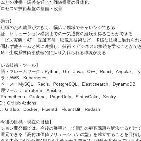
ムとの連携・調整を通じた価値提案の具体化

ロセスや技術基盤の整備・改善

魅力】

い組織のため裁量が大きく、幅広い領域でチャレンジできる

検証～ソリューション構築までの一気通貫の経験を得ることができる

サービス実装・API・認証基盤・映像系技術など、多様な技術に触れられる
問わず他チームと密に連携し、技術 × ビジネスの接続を学ぶことができ
LLM・生成系技術を積極的に採り入れられる環境がある

いる技術・ツール】

・フレームワーク：Python、Go、Java、C++、React、Angular、Types
：AWS、Kubernetes

ス：MySQL、Redis、PostgreSQL、Elasticsearch、DynamoDB

ツール：Terraform、Ansible

ometheus、Grafana、PagerDuty、StatusCake、Sentry

GitHub Actions

itHub、Docker、Fluentd、Fluent Bit、Redash

今後の目標・現在の目標】

ーション開発部では、今後の展望として個別の顧客課題を解決するだけ
に還元できる「高付加価値ソリューションの型」を確立することを目指し
タを中心にAIや外部APIを組み合わせる開発は可能性が広がっていま