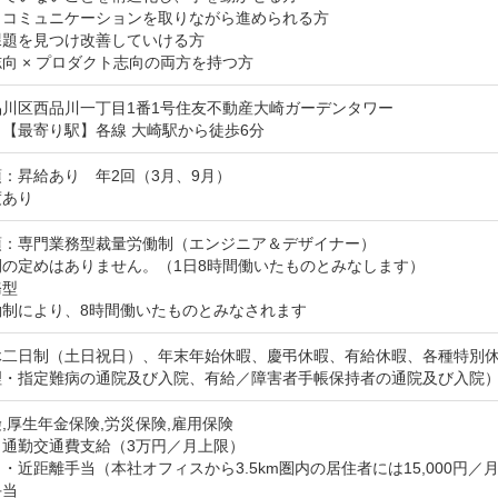
コミュニケーションを取りながら進められる方

題を見つけ改善していける方

向 × プロダクト志向の両方を持つ方
品川区西品川一丁目1番1号住友不動産大崎ガーデンタワー
【最寄り駅】各線 大崎駅から徒歩6分
：昇給あり　年2回（3月、9月）

度あり
項：専門業務型裁量労働制（エンジニア＆デザイナー）

の定めはありません。（1日8時間働いたものとみなします）

型

働制により、8時間働いたものとみなされます
休二日制（土日祝日）、年末年始休暇、慶弔休暇、有給休暇、各種特別
理・指定難病の通院及び入院、有給／障害者手帳保持者の通院及び入院
,厚生年金保険,労災保険,雇用保険
：通勤交通費支給（3万円／月上限）
・近距離手当（本社オフィスから3.5km圏内の居住者には15,000円／月
手当