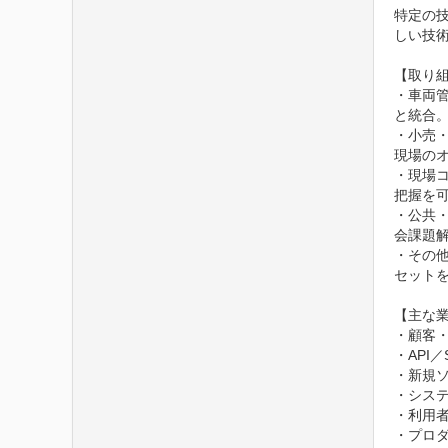
特定の
しい技
【取り組
・車両
と統合
・小売
現場の
・現場
把握を可
・公共
会課題解
・その
セット
【主な業
・顧客・
・API
・新規
・シス
・利用者
・プロダ