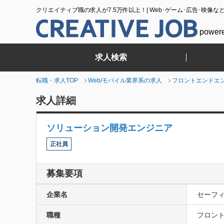
クリエイティブ職の求人が7.5万件以上！| Web･ゲーム･広告･映像な
power
求人検索
転職・求人TOP
Web/モバイル業界系の求人
フロントエンドエ
求人詳細
ソリューション開発エンジニア
正社員
募集要項
企業名
セーフ
職種
フロント