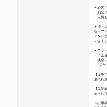
▼経営メ
・創業
・人柄も
▼様々な
セーフィ
アがい
できます
▼プラッ
・「土
・映像
し"プラ
【従事す
雇入れ
【就業場
雇入れ直
※試用