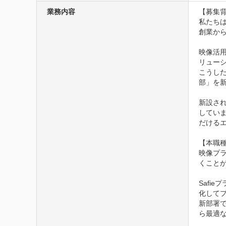
業務内容
【募集背
私たち
創業から
映像活
リューシ
こうし
部」を新
新設さ
してい
だけるエ
【本職種
映像プ
くことが
Safi
化して
新部署
ら最適