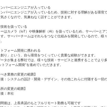
ンバーにエンジニアが入っている

メンバーにエンジニアが入っているため、技術に対する理解がある環境で
気さくなので、気兼ねなく話すことができます。

技術を扱っている

ーはカメラ（IoT）や映像解析（AI）を扱っているため、サーバーと
ます。サーバーチームはそれらをつなぐ仕組みを開発しているので、様
。

トフォーム開発に携われる

台創り」という、自ら環境をつくっていく貴重な経験ができます。

データが集まる弊社では、様々な技術・サービスと連携することでより
ットフォーム開発"を進めていただきます。

べき業務の変更の範囲】

直後：システムの設計・開発・デザイン、その他これらに付随する一切の
所の変更の範囲】

後：本社

期間後は、上長承認のもとフルリモート勤務も可能です
