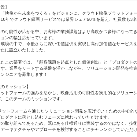
景】

は「映像から未来をつくる」をビジョンに、クラウド映像プラットフォー
10年でクラウド録画サービスでは業界シェア50％を超え、社員数も3名
用の可能性が広がる中、お客様の業務課題はより高度かつ多様になってき
ョンの幅は広がっています。

た環境の中で、今後さらに深い価値提供を実現し高付加価値なサービスを
たに設立いたしました。

れたこの部署では、「顧客課題を起点とした価値創出」と「プロダクト
ます。業界をリードする基盤を活かしながら、ソリューション開発を推
ンジニアを募集します！

のミッション】

ラットフォームの強みを活かし、映像活用の可能性を実用的なソリュー
、このチームのミッションです。

eプラットフォームを通じたソリューション開発を広げていくための中心
プロダクトに落とし込むフェーズに携わっていただけます。

での取り組みであるため、既にある仕様通りに実装するのではなく、技
なアーキテクチャやアプローチを検討することにチャレンジしていただけ