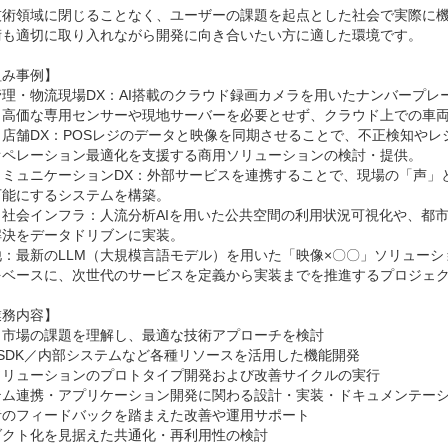
技術領域に閉じることなく、ユーザーの課題を起点とした社会で実際に機
術も適切に取り入れながら開発に向き合いたい方に適した環境です。

み事例】

管理・物流現場DX：AI搭載のクラウド録画カメラを用いたナンバープ
。高価な専用センサーや現地サーバーを必要とせず、クラウド上での車両
・店舗DX：POSレジのデータと映像を同期させることで、不正検知や
オペレーション最適化を支援する商用ソリューションの検討・提供。

コミュニケーションDX：外部サービスを連携することで、現場の「声」
能にするシステムを構築。

・社会インフラ：人流分析AIを用いた公共空間の利用状況可視化や、都
決をデータドリブンに実装。

他：最新のLLM（大規模言語モデル）を用いた「映像×〇〇」ソリュー
をベースに、次世代のサービスを定義から実装までを推進するプロジェク
務内容】

市場の課題を理解し、最適な技術アプローチを検討

／SDK／内部システムなど各種リソースを活用した機能開発

ソリューションのプロトタイプ開発および改善サイクルの実行

テム連携・アプリケーション開発に関わる設計・実装・ドキュメンテーシ
のフィードバックを踏まえた改善や運用サポート

クト化を見据えた共通化・再利用性の検討
