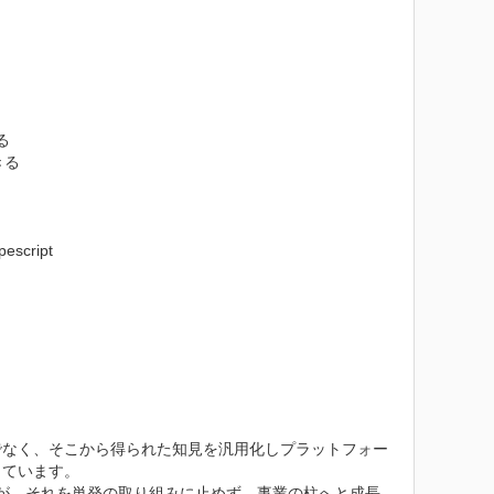


る

cript

でなく、そこから得られた知見を汎用化しプラットフォー
ています。

すが、それを単発の取り組みに止めず、事業の柱へと成長