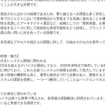
くことが大きな目標です。

、新設されたばかりの組織であるため、乗り越えるべき課題も多く存在し
、各プロジェクトにおいて技術検証から実装までを迅速に進めることを
用性を意識したアーキテクチャ選定など、組織としての「開発基盤」を整
多様化するニーズに対して技術的な実現可能性をどう担保し、プラット
度の高い問いに向き合っている段階です。

た未完成なプロセスや設計上の課題に対して、仕組みそのものを形作っ
特徴・魅力】

大きいシステム開発に関われる

0万台を超えるデバイスが接続しており、2025年末時点で保存してい
調に伸びており、これらを扱うシステムの規模も比例して拡大しています
、扱う情報の機密性も高く、運用も無停止で行う必要があり、開発する
システムの課題を把握し、一つ一つ解決していくことはバックエンドの
スが身近に使われている

eのカメラは様々な業界で導入され、各現場の課題解決に利用されていま
いると実感できる環境です。
