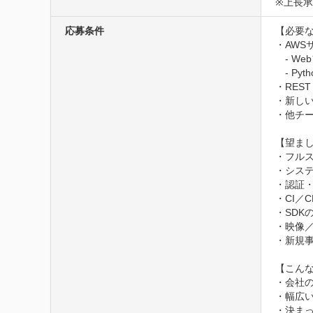
※上長
応募条件
【必要な
・AWS
　- W
　- P
・RES
・新し
・他チー
【望まし
・フルス
・システ
・認証・
・CI／
・SDK
・映像／
・新規事
【こんな
・会社
・幅広い
・決まっ