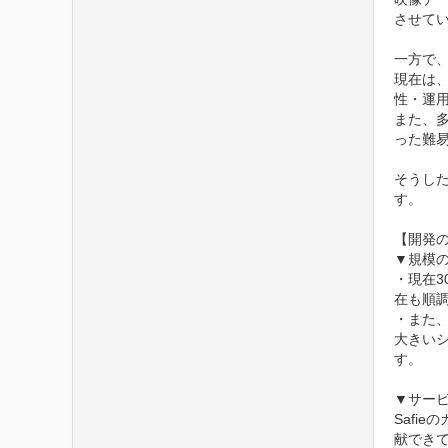
させてい
一方で
現在は
性・運
また、
った難易
そうし
す。

【開発の
▼規模の
・現在3
在も順
・また
大きい
す。

▼サービ
Safi
献できて