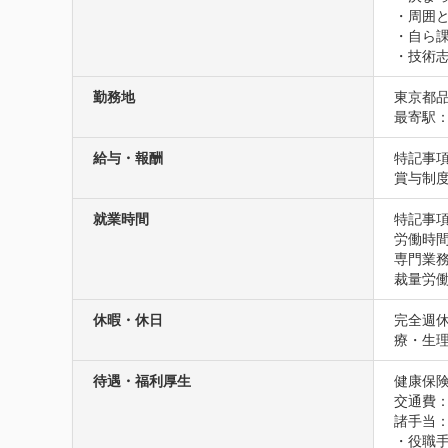
・周囲と
・自ら課
・技術志
勤務地
東京都
最寄駅：
給与・報酬
特記事項
賞与制
就業時間
特記事
労働時間
専門業務
裁量労
休暇・休日
完全週
療・生
待遇・福利厚生
健康保険
交通費
諸手当：
・役職