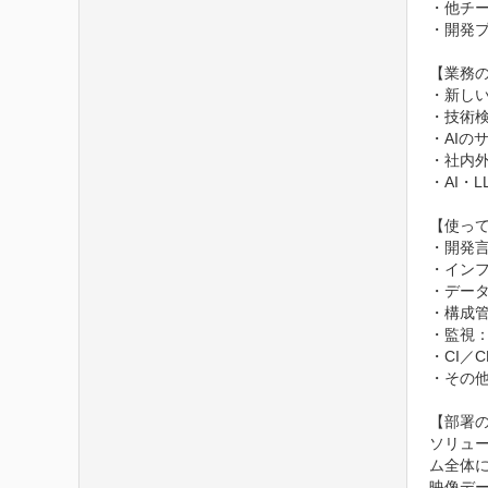
・他チー
・開発プ
【業務の
・新し
・技術
・AIの
・社内外
・AI・
【使って
・開発言語
・インフラ
・データベー
・構成管理
・監視：Pr
・CI／CD：
・その他：G
【部署の
ソリュ
ム全体
映像デー